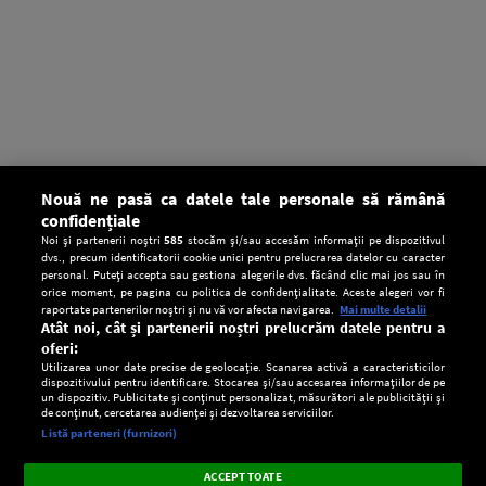
Nouă ne pasă ca datele tale personale să rămână
confidențiale
Noi și partenerii noștri
585
stocăm și/sau accesăm informații pe dispozitivul
dvs., precum identificatorii cookie unici pentru prelucrarea datelor cu caracter
personal. Puteți accepta sau gestiona alegerile dvs. făcând clic mai jos sau în
orice moment, pe pagina cu politica de confidențialitate. Aceste alegeri vor fi
raportate partenerilor noștri și nu vă vor afecta navigarea.
Mai multe detalii
Atât noi, cât și partenerii noștri prelucrăm datele pentru a
oferi:
Utilizarea unor date precise de geolocație. Scanarea activă a caracteristicilor
dispozitivului pentru identificare. Stocarea și/sau accesarea informațiilor de pe
un dispozitiv. Publicitate și conținut personalizat, măsurători ale publicității și
de conținut, cercetarea audienței și dezvoltarea serviciilor.
Setări:
Listă parteneri (furnizori)
Ascultă Europa FM în aplicație
Dark
×
Instalează
Radio live, podcasturi, știri și alerte
ACCEPT TOATE