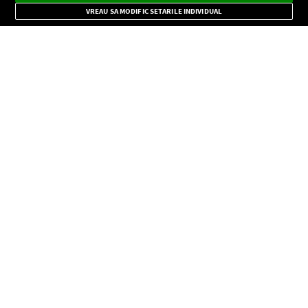
Mode
importante.
VREAU SA MODIFIC SETARILE INDIVIDUAL
CONFIDENŢIALITATE
Copyright © Europa FM. Toate drepturile rezervate. 2026
SOCIAL
INFORMAŢII