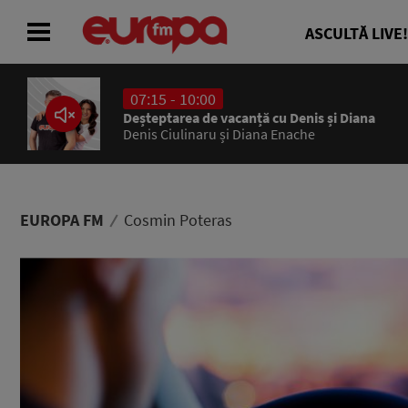
ASCULTĂ LIVE!
07:15 - 10:00
ACASĂ
Deșteptarea de vacanță cu Denis și Diana
Denis Ciulinaru și Diana Enache
ȘTIRI
RADIO
EUROPA FM
Cosmin Poteras
CONCURSURI
PODCAST
ASCULTĂ LIVE