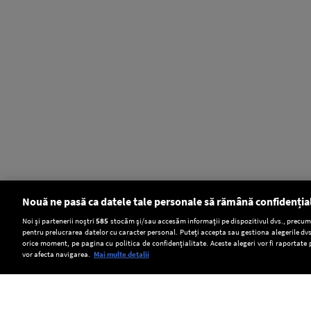
Nouă ne pasă ca datele tale personale să rămână confidenția
Setări:
Noi și partenerii noștri
585
stocăm și/sau accesăm informații pe dispozitivul dvs., precum i
pentru prelucrarea datelor cu caracter personal. Puteți accepta sau gestiona alegerile dvs
Dark Mode
orice moment, pe pagina cu politica de confidențialitate. Aceste alegeri vor fi raportate 
vor afecta navigarea.
Mai multe detalii