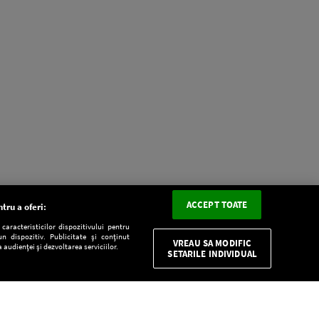
ACCEPT TOATE
tru a oferi:
aracteristicilor dispozitivului pentru
n dispozitiv. Publicitate și conținut
VREAU SA MODIFIC
 audienței și dezvoltarea serviciilor.
SETARILE INDIVIDUAL
CONFIDENŢIALITATE