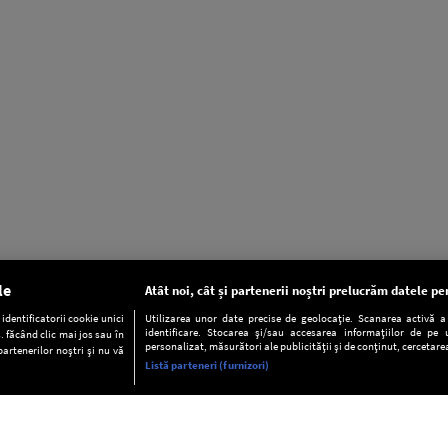
le
Atât noi, cât și partenerii noștri prelucrăm datele pen
dentificatorii cookie unici
Utilizarea unor date precise de geolocație. Scanarea activă a c
identificare. Stocarea și/sau accesarea informațiilor de pe u
. făcând clic mai jos sau în
personalizat, măsurători ale publicității și de conținut, cercetarea
partenerilor noștri și nu vă
Listă parteneri (furnizori)