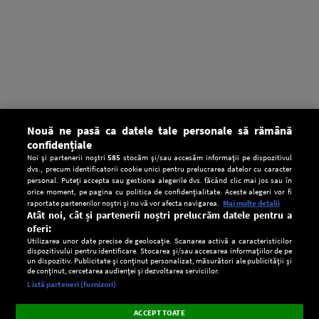
Nouă ne pasă ca datele tale personale să rămână
confidențiale
Noi și partenerii noștri
585
stocăm și/sau accesăm informații pe dispozitivul
dvs., precum identificatorii cookie unici pentru prelucrarea datelor cu caracter
personal. Puteți accepta sau gestiona alegerile dvs. făcând clic mai jos sau în
orice moment, pe pagina cu politica de confidențialitate. Aceste alegeri vor fi
raportate partenerilor noștri și nu vă vor afecta navigarea.
Mai multe detalii
Atât noi, cât și partenerii noștri prelucrăm datele pentru a
oferi:
Utilizarea unor date precise de geolocație. Scanarea activă a caracteristicilor
dispozitivului pentru identificare. Stocarea și/sau accesarea informațiilor de pe
un dispozitiv. Publicitate și conținut personalizat, măsurători ale publicității și
de conținut, cercetarea audienței și dezvoltarea serviciilor.
Setări:
Listă parteneri (furnizori)
Ascultă Europa FM în aplicație
Dark
×
Instalează
Radio live, podcasturi, știri și alerte
ACCEPT TOATE