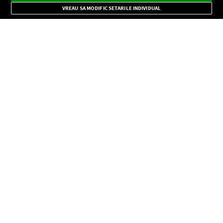
Mode
importante.
VREAU SA MODIFIC SETARILE INDIVIDUAL
CONFIDENŢIALITATE
Copyright © Europa FM. Toate drepturile rezervate. 2026
SOCIAL
INFORMAŢII