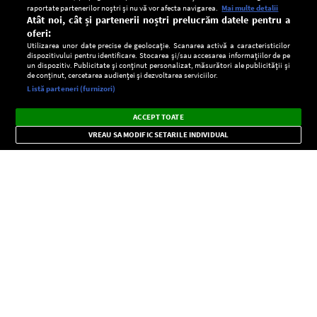
raportate partenerilor noștri și nu vă vor afecta navigarea.
Mai multe detalii
Atât noi, cât și partenerii noștri prelucrăm datele pentru a
oferi:
Utilizarea unor date precise de geolocație. Scanarea activă a caracteristicilor
dispozitivului pentru identificare. Stocarea și/sau accesarea informațiilor de pe
un dispozitiv. Publicitate și conținut personalizat, măsurători ale publicității și
de conținut, cercetarea audienței și dezvoltarea serviciilor.
Setări:
Listă parteneri (furnizori)
Ascultă Europa FM în aplicație
Dark
×
Instalează
Radio live, podcasturi, știri și alerte
ACCEPT TOATE
Mode
importante.
VREAU SA MODIFIC SETARILE INDIVIDUAL
CONFIDENŢIALITATE
Copyright © Europa FM. Toate drepturile rezervate. 2026
SOCIAL