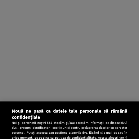
Nouă ne pasă ca datele tale personale să rămână
confidențiale
Noi și partenerii noștri
585
stocăm și/sau accesăm informații pe dispozitivul
dvs., precum identificatorii cookie unici pentru prelucrarea datelor cu caracter
personal. Puteți accepta sau gestiona alegerile dvs. făcând clic mai jos sau în
orice moment, pe pagina cu politica de confidențialitate. Aceste alegeri vor fi