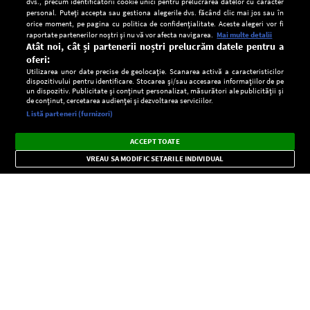
dvs., precum identificatorii cookie unici pentru prelucrarea datelor cu caracter
personal. Puteți accepta sau gestiona alegerile dvs. făcând clic mai jos sau în
orice moment, pe pagina cu politica de confidențialitate. Aceste alegeri vor fi
raportate partenerilor noștri și nu vă vor afecta navigarea.
Mai multe detalii
Atât noi, cât și partenerii noștri prelucrăm datele pentru a
oferi:
Utilizarea unor date precise de geolocație. Scanarea activă a caracteristicilor
dispozitivului pentru identificare. Stocarea și/sau accesarea informațiilor de pe
un dispozitiv. Publicitate și conținut personalizat, măsurători ale publicității și
de conținut, cercetarea audienței și dezvoltarea serviciilor.
Setări:
Listă parteneri (furnizori)
Ascultă Europa FM în aplicație
Dark
×
Instalează
Radio live, podcasturi, știri și alerte
ACCEPT TOATE
Mode
importante.
VREAU SA MODIFIC SETARILE INDIVIDUAL
CONFIDENŢIALITATE
Copyright © Europa FM. Toate drepturile rezervate. 2026