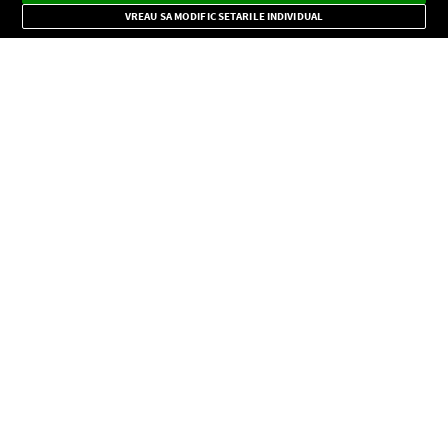
Mode
importante.
VREAU SA MODIFIC SETARILE INDIVIDUAL
CONFIDENŢIALITATE
Copyright © Europa FM. Toate drepturile rezervate. 2026
SOCIAL
INFORMAŢII