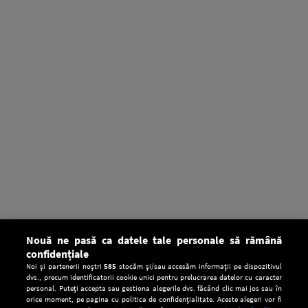
Nouă ne pasă ca datele tale personale să rămână
confidențiale
Noi și partenerii noștri
585
stocăm și/sau accesăm informații pe dispozitivul
dvs., precum identificatorii cookie unici pentru prelucrarea datelor cu caracter
personal. Puteți accepta sau gestiona alegerile dvs. făcând clic mai jos sau în
orice moment, pe pagina cu politica de confidențialitate. Aceste alegeri vor fi