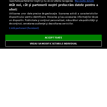
raportate partenerilor noștri și nu vă vor afecta navigarea.
Mai multe detalii
Atât noi, cât și partenerii noștri prelucrăm datele pentru a
oferi:
Utilizarea unor date precise de geolocație. Scanarea activă a caracteristicilor
dispozitivului pentru identificare. Stocarea și/sau accesarea informațiilor de pe
un dispozitiv. Publicitate și conținut personalizat, măsurători ale publicității și
de conținut, cercetarea audienței și dezvoltarea serviciilor.
Setări:
Listă parteneri (furnizori)
Ascultă Europa FM în aplicație
Dark
×
Instalează
Radio live, podcasturi, știri și alerte
ACCEPT TOATE
Mode
importante.
VREAU SA MODIFIC SETARILE INDIVIDUAL
CONFIDENŢIALITATE
Copyright © Europa FM. Toate drepturile rezervate. 2026
SOCIAL