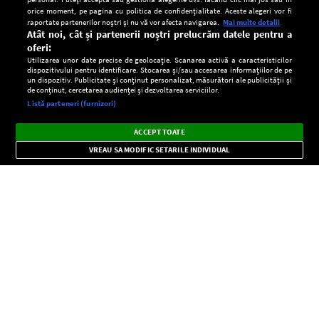
orice moment, pe pagina cu politica de confidențialitate. Aceste alegeri vor fi
raportate partenerilor noștri și nu vă vor afecta navigarea.
Mai multe detalii
Atât noi, cât și partenerii noștri prelucrăm datele pentru a
oferi:
Utilizarea unor date precise de geolocație. Scanarea activă a caracteristicilor
dispozitivului pentru identificare. Stocarea și/sau accesarea informațiilor de pe
un dispozitiv. Publicitate și conținut personalizat, măsurători ale publicității și
de conținut, cercetarea audienței și dezvoltarea serviciilor.
Setări:
Listă parteneri (furnizori)
Ascultă Europa FM în aplicație
Dark
×
Instalează
Radio live, podcasturi, știri și alerte
ACCEPT TOATE
Mode
importante.
VREAU SA MODIFIC SETARILE INDIVIDUAL
CONFIDENŢIALITATE
Copyright © Europa FM. Toate drepturile rezervate. 2026