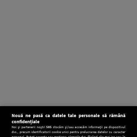
Nouă ne pasă ca datele tale personale să rămână
confidențiale
Noi și partenerii noștri
585
stocăm și/sau accesăm informații pe dispozitivul
dvs., precum identificatorii cookie unici pentru prelucrarea datelor cu caracter
personal. Puteți accepta sau gestiona alegerile dvs. făcând clic mai jos sau în