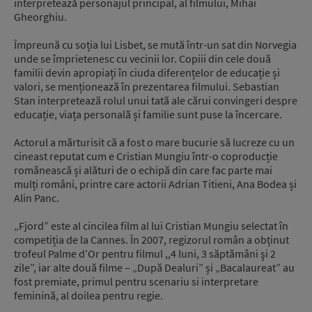
interpretează personajul principal, al filmului, Mihai
Gheorghiu.
Împreună cu soția lui Lisbet, se mută într-un sat din Norvegia
unde se împrietenesc cu vecinii lor. Copiii din cele două
familii devin apropiați în ciuda diferențelor de educație și
valori, se menționează în prezentarea filmului. Sebastian
Stan interpretează rolul unui tată ale cărui convingeri despre
educație, viața personală și familie sunt puse la încercare.
Actorul a mărturisit că a fost o mare bucurie să lucreze cu un
cineast reputat cum e Cristian Mungiu într-o coproducție
românească și alături de o echipă din care fac parte mai
mulți români, printre care actorii Adrian Titieni, Ana Bodea și
Alin Panc.
„Fjord” este al cincilea film al lui Cristian Mungiu selectat în
competiția de la Cannes. În 2007, regizorul român a obținut
trofeul Palme d’Or pentru filmul ,,4 luni, 3 săptămâni şi 2
zile”, iar alte două filme – „După Dealuri” și „Bacalaureat” au
fost premiate, primul pentru scenariu si interpretare
feminină, al doilea pentru regie.