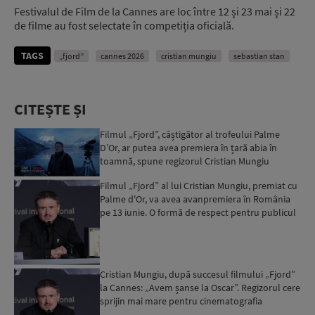
Festivalul de Film de la Cannes are loc între 12 și 23 mai și 22
de filme au fost selectate în competiția oficială.
TAGS
„fjord”
cannes 2026
cristian mungiu
sebastian stan
CITEȘTE ȘI
Filmul „Fjord”, câștigător al trofeului Palme
D’Or, ar putea avea premiera în țară abia în
toamnă, spune regizorul Cristian Mungiu
Filmul „Fjord” al lui Cristian Mungiu, premiat cu
Palme d'Or, va avea avanpremiera în România
pe 13 iunie. O formă de respect pentru publicul
de acasă...
Cristian Mungiu, după succesul filmului „Fjord”
la Cannes: „Avem șanse la Oscar”. Regizorul cere
sprijin mai mare pentru cinematografia
românească...