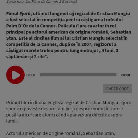
Sursa foto: Les Films de Cannes à Bucarest
Fimul Fjord, ultimul lungmetraj regizat de Cristian Mungiu
a fost selectat în competiția pentru câștigarea trofeului
Palm D’Or de la Cannes. Pelicula îl are ca actor în rol
principal pe actorul american de origine română, Sebastian
Stan. Este al cincilea film al lui Cristian Mungiu selectat în
competiția de la Cannes, după ce în 2007, regizorul a
câștigat marele trofeu pentru lungmetrajul „4 luni, 3
săptămâni şi 2 zile”.
Audio
00:00
00:00
Player
EMBED CODE
Primul film în limba engleză regizat de Cristian Mungiu, Fjord
spune o poveste despre familie și despre modul în care e
pusă la încercare atunci când apar viziuni diferite asupra
lumii.
Actorul american de origine română, Sebastian Stan,