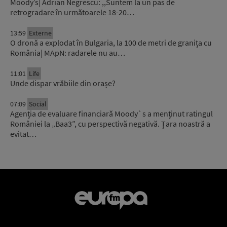
Moody’s| Adrian Negrescu: ,,Suntem la un pas de
retrogradare în următoarele 18-20…
13:59
Externe
O dronă a explodat în Bulgaria, la 100 de metri de granița cu
România| MApN: radarele nu au…
11:01
Life
Unde dispar vrăbiile din orașe?
07:09
Social
Agenția de evaluare financiară Moody`s a menținut ratingul
României la „Baa3”, cu perspectivă negativă. Țara noastră a
evitat…