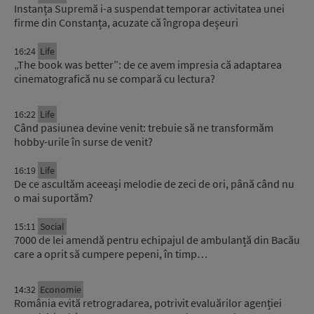
Instanța Supremă i-a suspendat temporar activitatea unei
firme din Constanța, acuzate că îngropa deșeuri
16:24
Life
„The book was better”: de ce avem impresia că adaptarea
cinematografică nu se compară cu lectura?
16:22
Life
Când pasiunea devine venit: trebuie să ne transformăm
hobby-urile în surse de venit?
16:19
Life
De ce ascultăm aceeași melodie de zeci de ori, până când nu
o mai suportăm?
15:11
Social
7000 de lei amendă pentru echipajul de ambulanță din Bacău
care a oprit să cumpere pepeni, în timp…
14:32
Economie
România evită retrogradarea, potrivit evaluărilor agenției