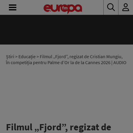
ACASĂ
ȘTIRI
RADIO
Știri
>
Educație
> Filmul „Fjord”, regizat de Cristian Mungiu,
în competiția pentru Palme d’Or la de la Cannes 2026 | AUDIO
CONCURSURI
PODCAST
ASCULTĂ
LIVE
Filmul „Fjord”, regizat de