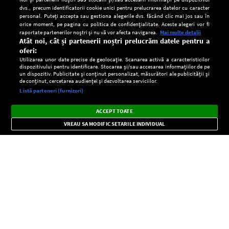
dvs., precum identificatorii cookie unici pentru prelucrarea datelor cu caracter
personal. Puteți accepta sau gestiona alegerile dvs. făcând clic mai jos sau în
orice moment, pe pagina cu politica de confidențialitate. Aceste alegeri vor fi
raportate partenerilor noștri și nu vă vor afecta navigarea.
Mai multe detalii
Atât noi, cât și partenerii noștri prelucrăm datele pentru a
oferi:
Utilizarea unor date precise de geolocație. Scanarea activă a caracteristicilor
dispozitivului pentru identificare. Stocarea și/sau accesarea informațiilor de pe
un dispozitiv. Publicitate și conținut personalizat, măsurători ale publicității și
de conținut, cercetarea audienței și dezvoltarea serviciilor.
Setări:
Listă parteneri (furnizori)
Ascultă Europa FM în aplicație
Dark
×
Instalează
Radio live, podcasturi, știri și alerte
ACCEPT TOATE
Mode
importante.
VREAU SA MODIFIC SETARILE INDIVIDUAL
CONFIDENŢIALITATE
Copyright © Europa FM. Toate drepturile rezervate. 2026