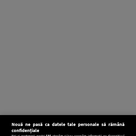
Nouă ne pasă ca datele tale personale să rămână
confidențiale
Noi și partenerii noștri
585
stocăm și/sau accesăm informații pe dispozitivul