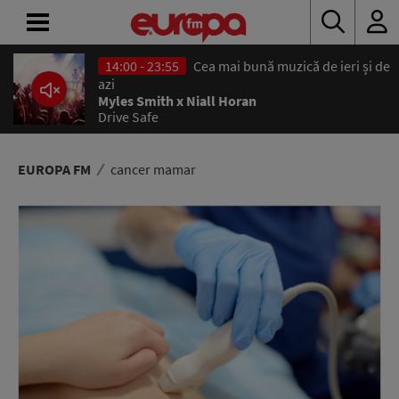
14:00 - 23:55
Cea mai bună muzică de ieri și de
ACASĂ
azi
Myles Smith x Niall Horan
Drive Safe
ȘTIRI
RADIO
EUROPA FM
cancer mamar
CONCURSURI
PODCAST
ASCULTĂ
LIVE