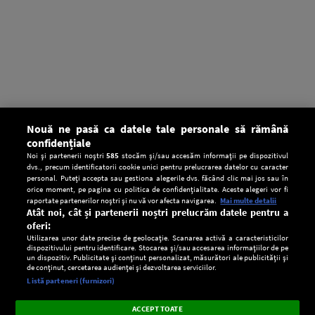
Nouă ne pasă ca datele tale personale să rămână
confidențiale
Noi și partenerii noștri
585
stocăm și/sau accesăm informații pe dispozitivul
dvs., precum identificatorii cookie unici pentru prelucrarea datelor cu caracter
personal. Puteți accepta sau gestiona alegerile dvs. făcând clic mai jos sau în
orice moment, pe pagina cu politica de confidențialitate. Aceste alegeri vor fi
raportate partenerilor noștri și nu vă vor afecta navigarea.
Mai multe detalii
Atât noi, cât și partenerii noștri prelucrăm datele pentru a
oferi:
Utilizarea unor date precise de geolocație. Scanarea activă a caracteristicilor
dispozitivului pentru identificare. Stocarea și/sau accesarea informațiilor de pe
un dispozitiv. Publicitate și conținut personalizat, măsurători ale publicității și
de conținut, cercetarea audienței și dezvoltarea serviciilor.
Setări:
Listă parteneri (furnizori)
Ascultă Europa FM în aplicație
Dark
×
Instalează
Radio live, podcasturi, știri și alerte
ACCEPT TOATE