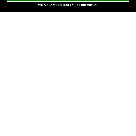
Mode
importante.
VREAU SA MODIFIC SETARILE INDIVIDUAL
CONFIDENŢIALITATE
Copyright © Europa FM. Toate drepturile rezervate. 2026
SOCIAL
INFORMAŢII