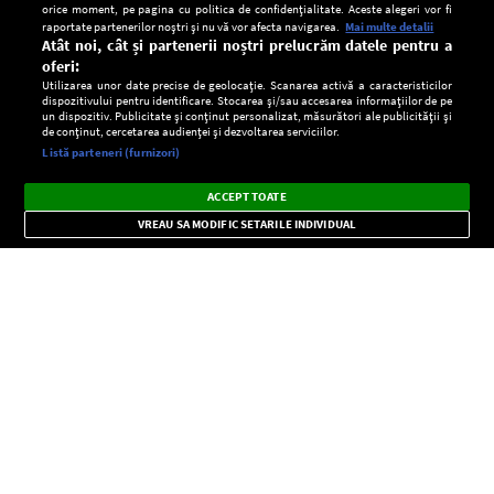
orice moment, pe pagina cu politica de confidențialitate. Aceste alegeri vor fi
raportate partenerilor noștri și nu vă vor afecta navigarea.
Mai multe detalii
Atât noi, cât și partenerii noștri prelucrăm datele pentru a
oferi:
Utilizarea unor date precise de geolocație. Scanarea activă a caracteristicilor
dispozitivului pentru identificare. Stocarea și/sau accesarea informațiilor de pe
un dispozitiv. Publicitate și conținut personalizat, măsurători ale publicității și
de conținut, cercetarea audienței și dezvoltarea serviciilor.
Setări:
Listă parteneri (furnizori)
Ascultă Europa FM în aplicație
Dark
×
Instalează
Radio live, podcasturi, știri și alerte
ACCEPT TOATE
Mode
importante.
VREAU SA MODIFIC SETARILE INDIVIDUAL
CONFIDENŢIALITATE
Copyright © Europa FM. Toate drepturile rezervate. 2026
SOCIAL