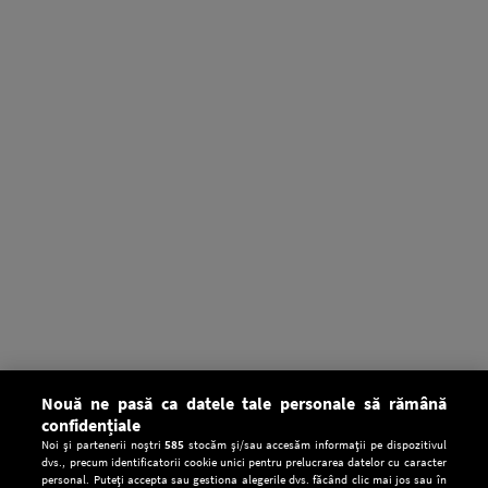
Nouă ne pasă ca datele tale personale să rămână
confidențiale
Noi și partenerii noștri
585
stocăm și/sau accesăm informații pe dispozitivul
dvs., precum identificatorii cookie unici pentru prelucrarea datelor cu caracter
personal. Puteți accepta sau gestiona alegerile dvs. făcând clic mai jos sau în