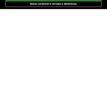
Mode
importante.
VREAU SA MODIFIC SETARILE INDIVIDUAL
CONFIDENŢIALITATE
Copyright © Europa FM. Toate drepturile rezervate. 2026
SOCIAL
INFORMAŢII