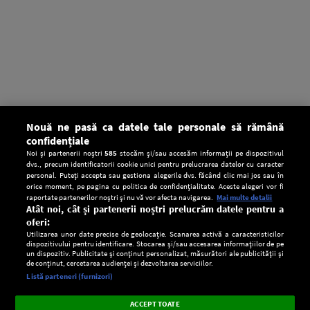
Nouă ne pasă ca datele tale personale să rămână
confidențiale
Noi și partenerii noștri
585
stocăm și/sau accesăm informații pe dispozitivul
dvs., precum identificatorii cookie unici pentru prelucrarea datelor cu caracter
personal. Puteți accepta sau gestiona alegerile dvs. făcând clic mai jos sau în
orice moment, pe pagina cu politica de confidențialitate. Aceste alegeri vor fi
raportate partenerilor noștri și nu vă vor afecta navigarea.
Mai multe detalii
Atât noi, cât și partenerii noștri prelucrăm datele pentru a
oferi:
Utilizarea unor date precise de geolocație. Scanarea activă a caracteristicilor
dispozitivului pentru identificare. Stocarea și/sau accesarea informațiilor de pe
un dispozitiv. Publicitate și conținut personalizat, măsurători ale publicității și
de conținut, cercetarea audienței și dezvoltarea serviciilor.
Setări:
Listă parteneri (furnizori)
Ascultă Europa FM în aplicație
Dark
×
Instalează
Radio live, podcasturi, știri și alerte
ACCEPT TOATE