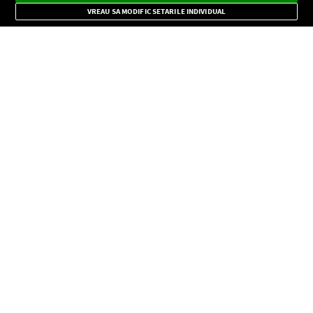
Mode
importante.
VREAU SA MODIFIC SETARILE INDIVIDUAL
CONFIDENŢIALITATE
Copyright © Europa FM. Toate drepturile rezervate. 2026
SOCIAL
INFORMAŢII