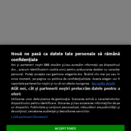
Nouă ne pasă ca datele tale personale să rămână
confidențiale
Noi și partenerii noștri
585
stocăm și/sau accesăm informații pe dispozitivul
dvs., precum identificatorii cookie unici pentru prelucrarea datelor cu caracter
personal. Puteți accepta sau gestiona alegerile dvs. făcând clic mai jos sau în
orice moment, pe pagina cu politica de confidențialitate. Aceste alegeri vor fi
raportate partenerilor noștri și nu vă vor afecta navigarea.
Mai multe detalii
Atât noi, cât și partenerii noștri prelucrăm datele pentru a
oferi:
Utilizarea unor date precise de geolocație. Scanarea activă a caracteristicilor
dispozitivului pentru identificare. Stocarea și/sau accesarea informațiilor de pe
un dispozitiv. Publicitate și conținut personalizat, măsurători ale publicității și
de conținut, cercetarea audienței și dezvoltarea serviciilor.
Setări:
Listă parteneri (furnizori)
Ascultă Europa FM în aplicație
Dark
×
Instalează
Radio live, podcasturi, știri și alerte
ACCEPT TOATE