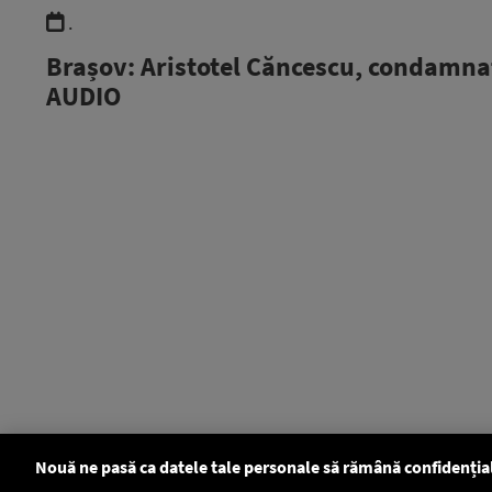
.
Brașov: Aristotel Căncescu, condamnat 
AUDIO
Nouă ne pasă ca datele tale personale să rămână confidenția