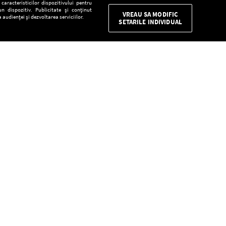
aracteristicilor dispozitivului pentru
n dispozitiv. Publicitate și conținut
VREAU SA MODIFIC
 audienței și dezvoltarea serviciilor.
SETARILE INDIVIDUAL
CONFIDENŢIALITATE
Descarcă gratuit aplicaţia Europa FM pentru
smartphone:
E