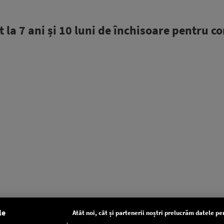
la 7 ani și 10 luni de închisoare pentru co
le
Atât noi, cât și partenerii noștri prelucrăm datele pen