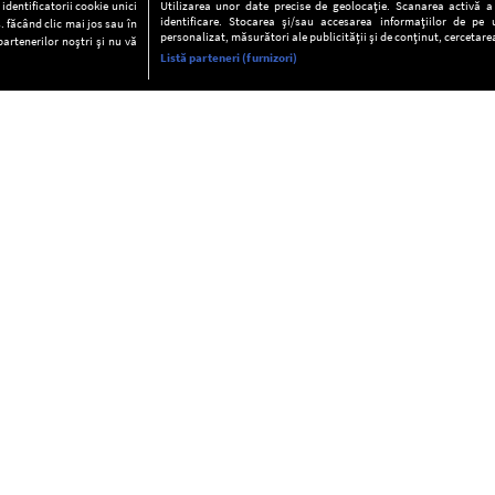
dentificatorii cookie unici
Utilizarea unor date precise de geolocație. Scanarea activă a c
identificare. Stocarea și/sau accesarea informațiilor de pe u
. făcând clic mai jos sau în
personalizat, măsurători ale publicității și de conținut, cercetarea
partenerilor noștri și nu vă
Listă parteneri (furnizori)
INFORMAŢII
FAQ
Valori editoriale
POLITICA DE CONFIDENŢIALITAT
Termeni şi condiţii
Notă de Informare
Despre cookies
Regulament general
GDPR
Contact