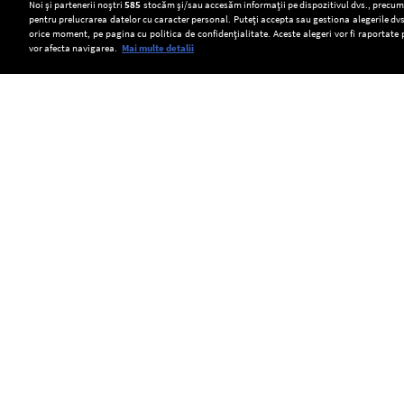
Setări:
Noi și partenerii noștri
585
stocăm și/sau accesăm informații pe dispozitivul dvs., precum i
pentru prelucrarea datelor cu caracter personal. Puteți accepta sau gestiona alegerile dvs
Dark Mode
orice moment, pe pagina cu politica de confidențialitate. Aceste alegeri vor fi raportate 
vor afecta navigarea.
Mai multe detalii
SOCIAL
„The
Când
De
book
pasiunea
ce
was
devine
ascultăm
Copyright © Europa FM. Toate drepturile
rezervate. 2026
better”:
venit:
aceeași
de
trebuie
melodie
ce
să
de
avem
ne
zeci
impresia
transformăm
de
că
hobby-
ori,
adaptarea
urile
până