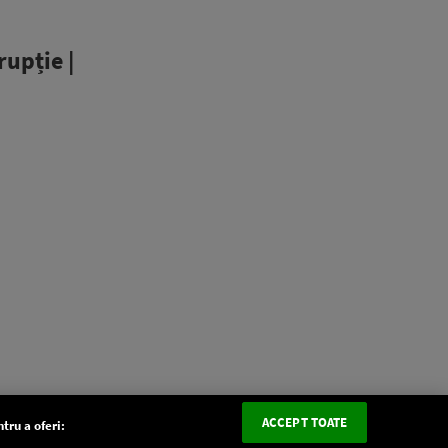
rupție |
ACCEPT TOATE
tru a oferi: