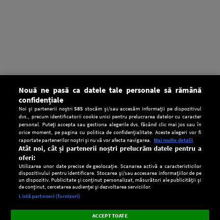
Nouă ne pasă ca datele tale personale să rămână
confidențiale
Noi și partenerii noștri
585
stocăm și/sau accesăm informații pe dispozitivul
dvs., precum identificatorii cookie unici pentru prelucrarea datelor cu caracter
personal. Puteți accepta sau gestiona alegerile dvs. făcând clic mai jos sau în
orice moment, pe pagina cu politica de confidențialitate. Aceste alegeri vor fi
raportate partenerilor noștri și nu vă vor afecta navigarea.
Mai multe detalii
Atât noi, cât și partenerii noștri prelucrăm datele pentru a
oferi:
Utilizarea unor date precise de geolocație. Scanarea activă a caracteristicilor
dispozitivului pentru identificare. Stocarea și/sau accesarea informațiilor de pe
un dispozitiv. Publicitate și conținut personalizat, măsurători ale publicității și
de conținut, cercetarea audienței și dezvoltarea serviciilor.
Setări:
Listă parteneri (furnizori)
Ascultă Europa FM în aplicație
Dark
×
Instalează
Radio live, podcasturi, știri și alerte
ACCEPT TOATE