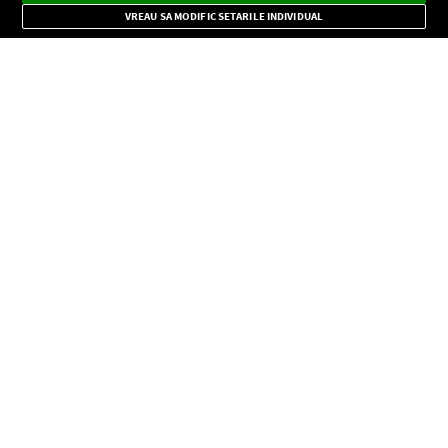
Mode
importante.
VREAU SA MODIFIC SETARILE INDIVIDUAL
CONFIDENŢIALITATE
Copyright © Europa FM. Toate drepturile rezervate. 2026
SOCIAL
INFORMAŢII