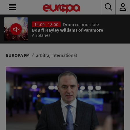
14:00 - 18:00
Drum cu prioritate
ACASĂ
BoB ft Hayley Williams of Paramore
Airplanes
ȘTIRI
RADIO
EUROPA FM
arbitraj international
CONCURSURI
PODCAST
ASCULTĂ
LIVE