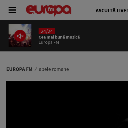
ASCULTĂ LIVE!
24/24
ACASĂ
Cea mai bună muzică
Europa FM
ȘTIRI
RADIO
EUROPA FM
apele romane
CONCURSURI
PODCAST
ASCULTĂ LIVE