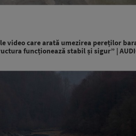
e video care arată umezirea pereților bar
tructura funcționează stabil și sigur” | AUD