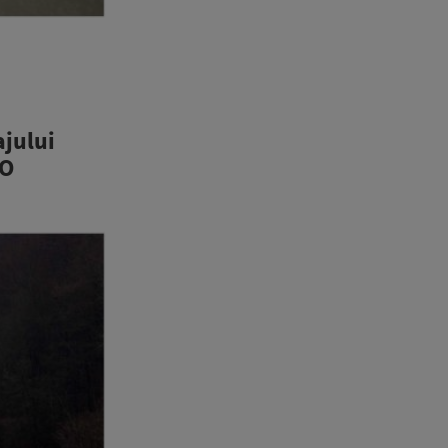
ajului
IO