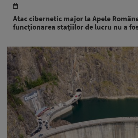
.
Atac cibernetic major la Apele Române.
funcționarea stațiilor de lucru nu a fo