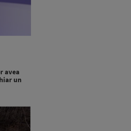
or avea
chiar un