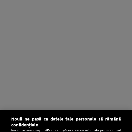
Nouă ne pasă ca datele tale personale să rămână
confidențiale
Noi și partenerii noștri
585
stocăm și/sau accesăm informații pe dispozitivul