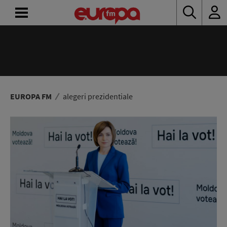
ACASĂ
ȘTIRI
RADIO
EUROPA FM
alegeri prezidentiale
CONCURSURI
PODCAST
ASCULTĂ
LIVE