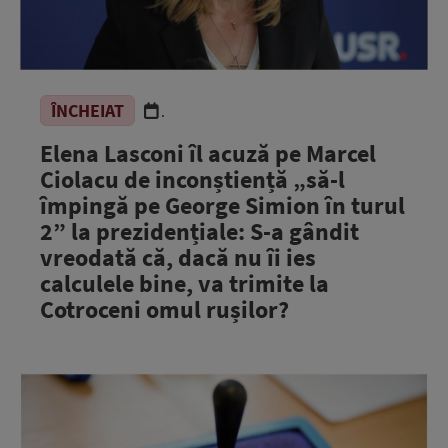
ÎNCHEIAT
.
Elena Lasconi îl acuză pe Marcel
Ciolacu de inconștiență „să-l
împingă pe George Simion în turul
2” la prezidențiale: S-a gândit
vreodată că, dacă nu îi ies
calculele bine, va trimite la
Cotroceni omul rușilor?