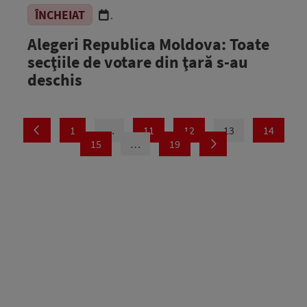
ÎNCHEIAT
.
Alegeri Republica Moldova: Toate
secţiile de votare din ţară s-au
deschis
1
…
11
12
13
14
15
…
19