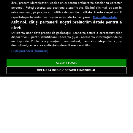
dvs., precum identificatorii cookie unici pentru prelucrarea datelor cu caracter
personal. Puteți accepta sau gestiona alegerile dvs. făcând clic mai jos sau în
orice moment, pe pagina cu politica de confidențialitate. Aceste alegeri vor fi
raportate partenerilor noștri și nu vă vor afecta navigarea.
Mai multe detalii
Atât noi, cât și partenerii noștri prelucrăm datele pentru a
oferi:
Utilizarea unor date precise de geolocație. Scanarea activă a caracteristicilor
dispozitivului pentru identificare. Stocarea și/sau accesarea informațiilor de pe
un dispozitiv. Publicitate și conținut personalizat, măsurători ale publicității și
de conținut, cercetarea audienței și dezvoltarea serviciilor.
Setări:
Listă parteneri (furnizori)
Ascultă Europa FM în aplicație
Dark
×
Instalează
Radio live, podcasturi, știri și alerte
ACCEPT TOATE
Mode
importante.
VREAU SA MODIFIC SETARILE INDIVIDUAL
CONFIDENŢIALITATE
Copyright © Europa FM. Toate drepturile rezervate. 2026