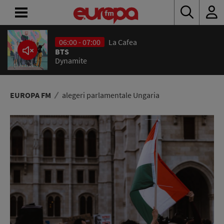
06:00 - 07:00
La Cafea
ACASĂ
BTS
Dynamite
ȘTIRI
RADIO
EUROPA FM
alegeri parlamentale Ungaria
CONCURSURI
PODCAST
ASCULTĂ
LIVE