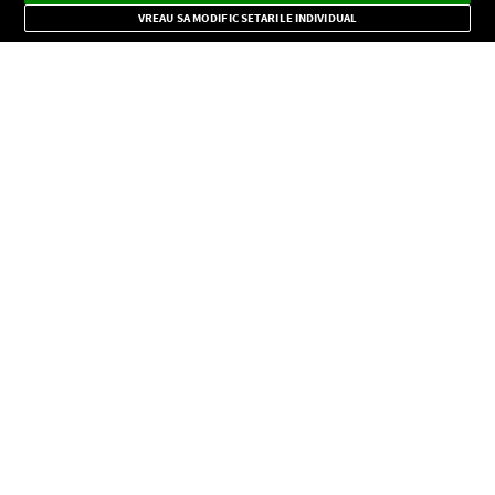
Mode
importante.
VREAU SA MODIFIC SETARILE INDIVIDUAL
CONFIDENŢIALITATE
Copyright © Europa FM. Toate drepturile rezervate. 2026
SOCIAL
INFORMAŢII