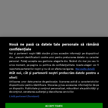
Nouă ne pasă ca datele tale personale să rămână
confidențiale
Noi și partenerii noștri
585
stocăm și/sau accesăm informații pe dispozitivul
dvs., precum identificatorii cookie unici pentru prelucrarea datelor cu caracter
personal. Puteți accepta sau gestiona alegerile dvs. făcând clic mai jos sau în
orice moment, pe pagina cu politica de confidențialitate. Aceste alegeri vor fi
raportate partenerilor noștri și nu vă vor afecta navigarea.
Mai multe detalii
Atât noi, cât și partenerii noștri prelucrăm datele pentru a
oferi:
Utilizarea unor date precise de geolocație. Scanarea activă a caracteristicilor
dispozitivului pentru identificare. Stocarea și/sau accesarea informațiilor de pe
un dispozitiv. Publicitate și conținut personalizat, măsurători ale publicității și
de conținut, cercetarea audienței și dezvoltarea serviciilor.
Setări:
Listă parteneri (furnizori)
Ascultă Europa FM în aplicație
Dark
×
Instalează
Radio live, podcasturi, știri și alerte
ACCEPT TOATE