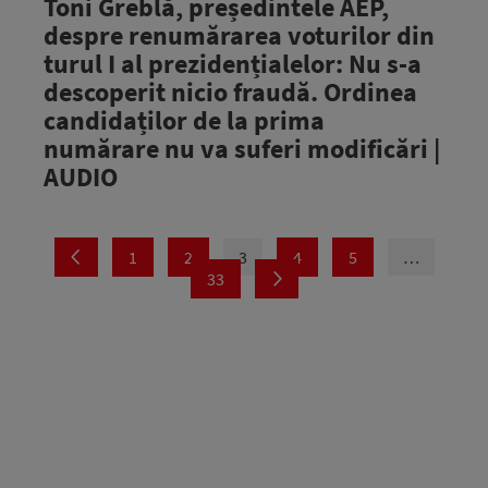
Toni Greblă, președintele AEP,
despre renumărarea voturilor din
turul I al prezidențialelor: Nu s-a
descoperit nicio fraudă. Ordinea
candidaților de la prima
numărare nu va suferi modificări |
AUDIO
1
2
3
4
5
…
33