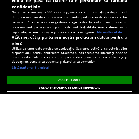
Nouă ne pasă ca datele tale personale să rămână
confidențiale
Noi și partenerii noștri
585
stocăm și/sau accesăm informații pe dispozitivul
dvs., precum identificatorii cookie unici pentru prelucrarea datelor cu caracter
personal. Puteți accepta sau gestiona alegerile dvs. făcând clic mai jos sau în
orice moment, pe pagina cu politica de confidențialitate. Aceste alegeri vor fi
raportate partenerilor noștri și nu vă vor afecta navigarea.
Mai multe detalii
Atât noi, cât și partenerii noștri prelucrăm datele pentru a
oferi:
Utilizarea unor date precise de geolocație. Scanarea activă a caracteristicilor
dispozitivului pentru identificare. Stocarea și/sau accesarea informațiilor de pe
un dispozitiv. Publicitate și conținut personalizat, măsurători ale publicității și
de conținut, cercetarea audienței și dezvoltarea serviciilor.
Setări:
Listă parteneri (furnizori)
Ascultă Europa FM în aplicație
Dark
×
Instalează
Radio live, podcasturi, știri și alerte
ACCEPT TOATE
Mode
importante.
VREAU SA MODIFIC SETARILE INDIVIDUAL
CONFIDENŢIALITATE