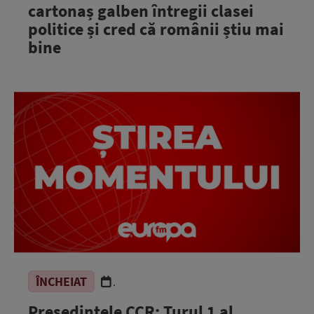
cartonaș galben întregii clasei
politice și cred că românii știu mai
bine
ÎNCHEIAT
.
Președintele CCR: Turul 1 al