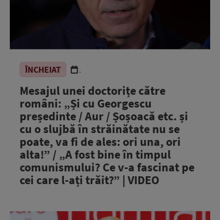
ÎNCHEIAT
.
Mesajul unei doctorițe către
români: „Și cu Georgescu
președinte / Aur / Șoșoacă etc. și
cu o slujbă în străinătate nu se
poate, va fi de ales: ori una, ori
alta!” / „A fost bine în timpul
comunismului? Ce v-a fascinat pe
cei care l-ați trăit?” | VIDEO