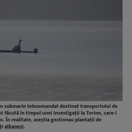
at un submarin telecomandat destinat transportului de
t făcută în timpul unei investigații la Torino, care-i
o. În realitate, aceștia gestionau plantații de
ţi
albanezi
.