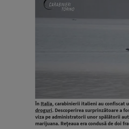
În
Italia
, carabinierii italieni au confisc
droguri
. Descoperirea surprinzătoare a fos
viza pe administratorii unor spălătorii aut
marijuana. Reţeaua era condusă de doi fra