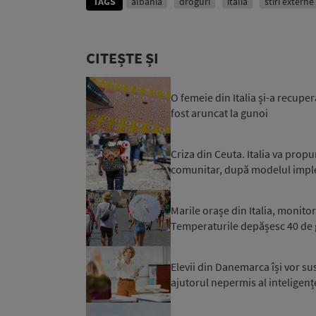
TAGS
albania
droguri
italia
stiri externe
CITEȘTE ȘI
O femeie din Italia și-a recuper
fost aruncat la gunoi
Criza din Ceuta. Italia va prop
comunitar, după modelul impl
Marile orașe din Italia, monito
Temperaturile depășesc 40 de 
Elevii din Danemarca își vor su
ajutorul nepermis al inteligențe