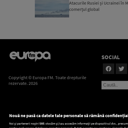
Atacurile Rusiei și Ucrainei în
comerțul global
SOCIAL
Copyright © Europa FM. Toate drepturile
rezervate. 2026
Nouă ne pasă ca datele tale personale să rămână confidenția
Setări:
Noi și partenerii noștri
585
stocăm și/sau accesăm informații pe dispozitivul dvs., precum i
pentru prelucrarea datelor cu caracter personal. Puteți accepta sau gestiona alegerile dvs