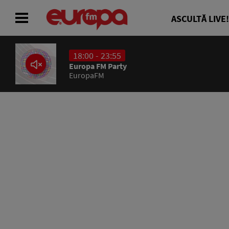
ASCULTĂ LIVE!
18:00 - 23:55
ACASĂ
Europa FM Party
EuropaFM
ȘTIRI
RADIO
CONCURSURI
PODCAST
ASCULTĂ LIVE