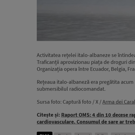
Activitatea rețelei italo-albaneze se întind
Traficanții aprovizionau piața de droguri din
Organizația opera între Ecuador, Belgia, Fran
Rețeaua italo-albaneză era pregătita acum 
submersibilul radiocomandat.
Sursa foto: Captură foto / X /
Arma dei Carab
Citește și:
Raport OMS: 4 din 10 decese rap
cardiovasculare. Consumul de sare ar trebu