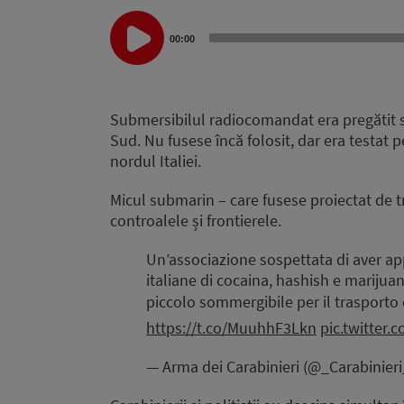
Audio
00:00
Player
Submersibilul radiocomandat era pregătit s
Sud. Nu fusese încă folosit, dar era testat 
nordul Italiei.
Micul submarin – care fusese proiectat de tra
controalele și frontierele.
Un’associazione sospettata di aver ap
italiane di cocaina, hashish e marijua
piccolo sommergibile per il trasporto
https://t.co/MuuhhF3Lkn
pic.twitter
— Arma dei Carabinieri (@_Carabinier