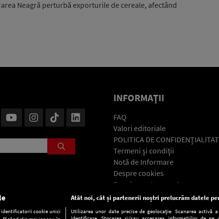
 Marea Neagră perturbă exporturile de cereale, afectând
INFORMAŢII
FAQ
Valori editoriale
POLITICA DE CONFIDENŢIALITAT
Termeni şi condiţii
Notă de Informare
Despre cookies
Regulament general
GDPR
le
Atât noi, cât și partenerii noștri prelucrăm datele pen
Contact
dentificatorii cookie unici
Utilizarea unor date precise de geolocație. Scanarea activă a c
identificare. Stocarea și/sau accesarea informațiilor de pe u
. făcând clic mai jos sau în