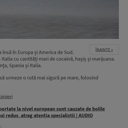
ÎNAINTE »
ea însă în Europa și America de Sud.
 Italia cu cantități mari de cocaină, hașiș și marijuana.
ța, Spania și Italia.
să urmeze o rută mai sigură pe mare, folosind
inieri
ortate la nivel european sunt cauzate de bolile
i redus, atrag atenția specialiștii | AUDIO