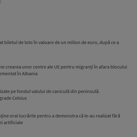
at biletul de loto în valoare de un milion de euro, după ce a
une crearea unor centre ale UE pentru migranți în afara blocului
ementat în Albania
rizate pe fondul valului de caniculă din peninsulă.
grade Celsius
sține oral lucrările pentru a demonstra că le-au realizat fără
i artificiale