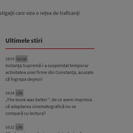
igații care viza o rețea de traficanți
Ultimele stiri
18:53
Social
Instanța Supremă i-a suspendat temporar
activitatea unei firme din Constanța, acuzate
că îngropa deșeuri
16:24
Life
„The book was better”: de ce avem impresia
că adaptarea cinematografică nu se
compară cu lectura?
16:22
Life