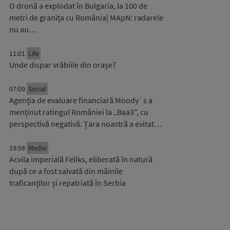
O dronă a explodat în Bulgaria, la 100 de
metri de granița cu România| MApN: radarele
nu au…
11:01
Life
Unde dispar vrăbiile din orașe?
07:09
Social
Agenția de evaluare financiară Moody`s a
menținut ratingul României la „Baa3”, cu
perspectivă negativă. Țara noastră a evitat…
19:58
Mediu
Acvila imperială Feliks, eliberată în natură
după ce a fost salvată din mâinile
traficanților și repatriată în Serbia