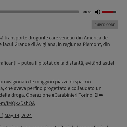
Use
00:00
Up/Down
Arrow
EMBED CODE
keys
to
ă transporte drogurile care veneau din America de
increase
pe lacul Grande di Avigliana, în regiunea Piemont, din
or
decrease
volume.
ficanți – putea fi pilotat de la distanță, evitând astfel
provvigionato le maggiori piazze di spaccio
na, che aveva perfino progettato e collaudato un
 della droga. Operazione
#Carabinieri
Torino 📄➡️
.com/IMQk2DshQA
i_)
May 14, 2024