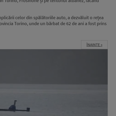
 în Torino, Frosinone și pe teritoriul albanez, facând
cării celor din spălătoriile auto, a dezvăluit o rețea
rovincia Torino, unde un bărbat de 62 de ani a fost prins
ÎNAINTE »