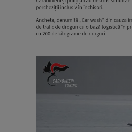
Carabinierii și polițiștii au descins simultan
percheziții inclusiv în închisori.
Ancheta, denumită „Car wash” din cauza impli
de trafic de droguri cu o bază logistică în p
cu 200 de kilograme de droguri.