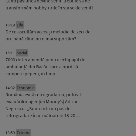
Când pasiunea devine venit: trebuie să ne
transformăm hobby-urile în surse de venit?
16:19
Life
De ce ascultăm aceeași melodie de zeci de
ori, până când nu o mai suportăm?
15:11
Social
7000 de lei amendă pentru echipajul de
ambulanță din Bacău care a oprit să
cumpere pepeni, în timp…
14:32
Economie
România evită retrogradarea, potrivit
evaluărilor agenției Moody’s| Adrian
Negrescu: ,,Suntem la un pas de
retrogradare în următoarele 18-20…
13:59
Externe