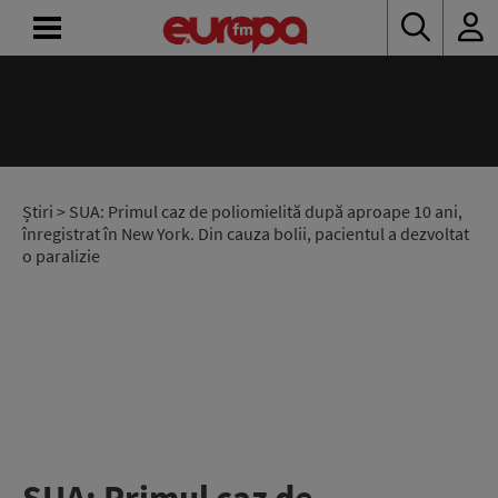
ACASĂ
ȘTIRI
RADIO
Știri
> SUA: Primul caz de poliomielită după aproape 10 ani,
înregistrat în New York. Din cauza bolii, pacientul a dezvoltat
o paralizie
CONCURSURI
PODCAST
ASCULTĂ
LIVE