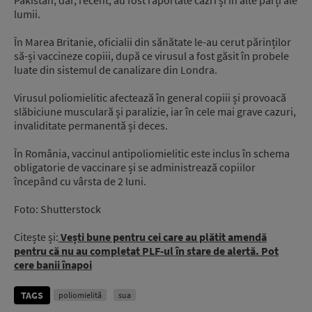
Pakistan, dar, recent, au fost raportate cazri și în alte părți ale
lumii.
În Marea Britanie, oficialii din sănătate le-au cerut părinților
să-și vaccineze copiii, după ce virusul a fost găsit în probele
luate din sistemul de canalizare din Londra.
Virusul poliomielitic afectează în general copiii și provoacă
slăbiciune musculară și paralizie, iar în cele mai grave cazuri,
invaliditate permanentă și deces.
În România, vaccinul antipoliomielitic este inclus în schema
obligatorie de vaccinare și se administrează copiilor
începând cu vârsta de 2 luni.
Foto: Shutterstock
Citește și:
Vești bune pentru cei care au plătit amendă
pentru că nu au completat PLF-ul în stare de alertă. Pot
cere banii înapoi
TAGS
poliomielită
sua