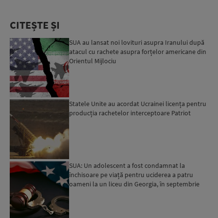
CITEȘTE ȘI
SUA au lansat noi lovituri asupra Iranului după
atacul cu rachete asupra forțelor americane din
Orientul Mijlociu
Statele Unite au acordat Ucrainei licența pentru
producția rachetelor interceptoare Patriot
SUA: Un adolescent a fost condamnat la
închisoare pe viață pentru uciderea a patru
oameni la un liceu din Georgia, în septembrie
2024