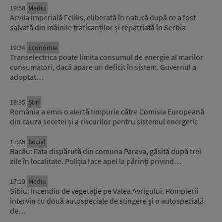
19:58
Mediu
Acvila imperială Feliks, eliberată în natură după ce a fost
salvată din mâinile traficanților și repatriată în Serbia
19:34
Economie
Transelectrica poate limita consumul de energie al marilor
consumatori, dacă apare un deficit în sistem. Guvernul a
adoptat…
18:35
Știri
România a emis o alertă timpurie către Comisia Europeană
din cauza secetei și a riscurilor pentru sistemul energetic
17:35
Social
Bacău: Fata dispărută din comuna Parava, găsită după trei
zile în localitate. Poliția face apel la părinți privind…
17:19
Mediu
Sibiu: Incendiu de vegetație pe Valea Avrigului. Pompierii
intervin cu două autospeciale de stingere și o autospecială
de…