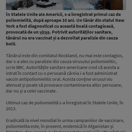
În Statele Unite ale Americii, s-a înregistrat primul caz de
poliomielită, după aproape 10 ani. Un tânăr din statul New
York a fost diagnosticat cu această boală contagioasă,
provocată de un
virus
. Potrivit autorităților sanitare,
tânărul nu era vaccinat și a dezvoltat paralizie din cauza
bolii.
Tânărul este din comitatul Rockland, nu mai este contagios,
dar s-a ales cu paralizie din cauza virusului poliomielitic,
scrie BBC. Autoritățile sanitare americane cred că acesta a
intrat în contact cu o persoană căreia i-a fost administrat
vaccin antipoliomielitic oral. Acesta conține virusul viu
atenuat și poate să provoace contaminarea altor persoane,
dar nu și a celei vaccinate.
Ultimul caz de poliomielită s-a înregistrat în Statele Unite, în
2013.
Eradicată la nivel mondial în urma campaniilor de vaccinare,
poliomielita este, în prezent, endemică în Afganistan și