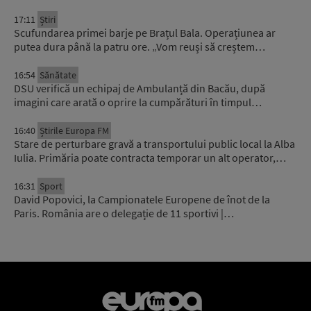
17:11
Știri
Scufundarea primei barje pe Brațul Bala. Operațiunea ar
putea dura până la patru ore. „Vom reuși să creștem…
16:54
Sănătate
DSU verifică un echipaj de Ambulanță din Bacău, după
imagini care arată o oprire la cumpărături în timpul…
16:40
Știrile Europa FM
Stare de perturbare gravă a transportului public local la Alba
Iulia. Primăria poate contracta temporar un alt operator,…
16:31
Sport
David Popovici, la Campionatele Europene de înot de la
Paris. România are o delegație de 11 sportivi |…