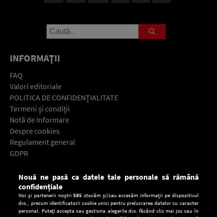
INFORMAŢII
FAQ
Valori editoriale
POLITICA DE CONFIDENŢIALITATE
Termeni şi condiţii
Notă de Informare
Despre cookies
Regulament general
GDPR
Contact
Nouă ne pasă ca datele tale personale să rămână
Descarcă gratuit aplicaţia Europa FM pentru smartphone:
confidențiale
Noi și partenerii noștri
585
stocăm și/sau accesăm informații pe dispozitivul
dvs., precum identificatorii cookie unici pentru prelucrarea datelor cu caracter
personal. Puteți accepta sau gestiona alegerile dvs. făcând clic mai jos sau în