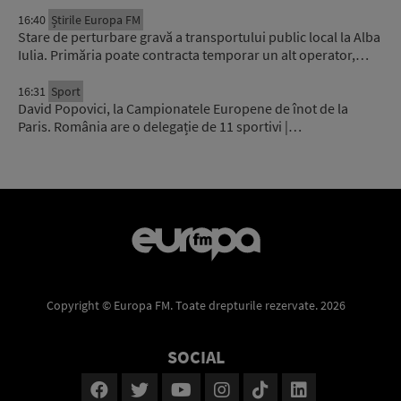
16:40
Știrile Europa FM
Stare de perturbare gravă a transportului public local la Alba
Iulia. Primăria poate contracta temporar un alt operator,…
16:31
Sport
David Popovici, la Campionatele Europene de înot de la
Paris. România are o delegație de 11 sportivi |…
Copyright © Europa FM. Toate drepturile rezervate. 2026
SOCIAL