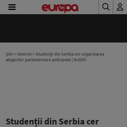
ACASĂ
ȘTIRI
RADIO
Știri
>
Externe
> Studenții din Serbia cer organizarea
alegerilor parlamentare anticipate | AUDIO
CONCURSURI
PODCAST
ASCULTĂ
LIVE
Studenții din Serbia cer