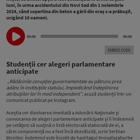
luni, în urma accidentului din Novi Sad din 1 noiembrie
2024, când copertina din beton a gării din oraș s-a prăbuşit,
ucigând 16 oameni.
Audio
00:00
00:00
Player
EMBED CODE
Studenții cer alegeri parlamentare
anticipate
„Rădăcinile corupţiei guvernamentale au pătruns prea
adânc în instituţiile statului, împiedicând îndeplinirea
atribuţiilor lor în mod independent”
, acuză studenții într-un
comunicat publicat pe Instagram.
Aceștia cer dizolvarea imediată a Adunării Naţionale şi
convocarea de alegeri parlamentare anticipate și îi îndeamnă
pe cetăţeni să susţină o listă electorală elaborată de ei, a
cărei componență nu a fost încă dezvăluită, scrie Serbian
Monitor. Îndemnul este însoțit de hashtagul #novafazaborbe