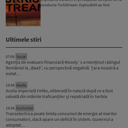
conducta TurkStream. Explozibilii au fost
fabricați în SUA...
Ultimele stiri
07:09
Social
Agenția de evaluare financiară Moody`s a menținut ratingul
României la „Baa3”, cu perspectivă negativă. Țara noastră a
evitat…
19:58
Mediu
Acvila imperială Feliks, eliberată în natură după ce a fost
salvată din mâinile traficanților și repatriată în Serbia
19:34
Economie
Transelectrica poate limita consumul de energie al marilor
consumatori, dacă apare un deficit în sistem. Guvernul a
adoptat…