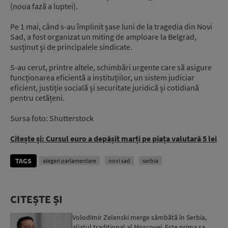
(noua fază a luptei).
Pe 1 mai, când s-au împlinit șase luni de la tragedia din Novi
Sad, a fost organizat un miting de amploare la Belgrad,
susţinut şi de principalele sindicate.
S-au cerut, printre altele, schimbări urgente care să asigure
funcționarea eficientă a instituțiilor, un sistem judiciar
eficient, justiție socială și securitate juridică și cotidiană
pentru cetățeni.
Sursa foto: Shutterstock
Citește și: Cursul euro a depășit marți pe piața valutară 5 lei
TAGS
alegeri parlamentare
novi sad
serbia
CITEȘTE ȘI
Volodimir Zelenski merge sâmbătă în Serbia,
aliatul tradițional al Moscovei. Este prima sa