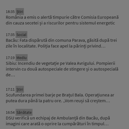
18:35
Știri
România a emis o alertă timpurie către Comisia Europeană
din cauza secetei și a riscurilor pentru sistemul energetic
17:35
Social
Bacău: Fata dispărută din comuna Parava, găsită după trei
zile în localitate. Poliția face apel la părinți privind…
17:19
Mediu
Sibiu: Incendiu de vegetație pe Valea Avrigului. Pompierii
intervin cu două autospeciale de stingere și o autospecială
de…
17:11
Știri
Scufundarea primei barje pe Brațul Bala. Operațiunea ar
putea dura până la patru ore. „Vom reuși să creștem…
16:54
Sănătate
DSU verifică un echipaj de Ambulanță din Bacău, după
imagini care arată o oprire la cumpărături în timpul…