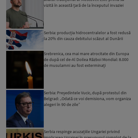
vizită în această țară de la începutul invaziei
ruse...
Serbia: producția hidrocentralelor a fost redusă
la 20% din cauza debitului scăzut al Dunării
Srebrenica, cea mai mare atrocitate din Europa
de după cel de-Al Doilea Război Mondial: 8.000
de musulamni au fost exterminați
Serbia: Președintele Vucic, după protestul din
Belgrad: „Odată ce voi demisiona, vom organiza
alegeri în 90 de zile”
Serbia respinge acuzațiile Ungariei privind
implicarea Ucrainei în presupusul complot de la