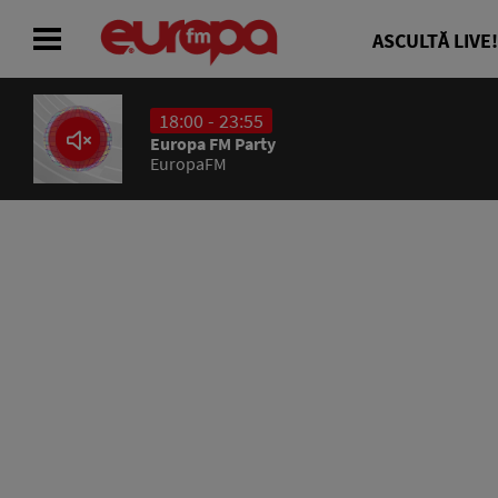
ASCULTĂ LIVE!
18:00 - 23:55
ACASĂ
Europa FM Party
EuropaFM
ȘTIRI
RADIO
CONCURSURI
PODCAST
ASCULTĂ LIVE