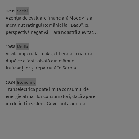
07:09
Social
Agenția de evaluare financiară Moody`s a
menținut ratingul României la „Baa3”, cu
perspectivă negativă. Țara noastră a evitat…
19:58
Mediu
Acvila imperială Feliks, eliberată în natură
după ce a fost salvată din mâinile
traficanților și repatriată în Serbia
19:34
Economie
Transelectrica poate limita consumul de
energie al marilor consumatori, dacă apare
un deficit în sistem. Guvernul a adoptat…