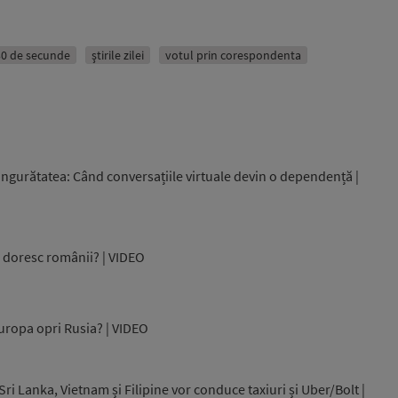
n 30 de secunde
ştirile zilei
votul prin corespondenta
ingurătatea: Când conversațiile virtuale devin o dependență |
și doresc românii? | VIDEO
uropa opri Rusia? | VIDEO
ri Lanka, Vietnam și Filipine vor conduce taxiuri și Uber/Bolt |