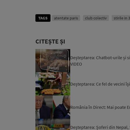
TAGS
atentate paris
club colectiv
stirile i
CITEȘTE ȘI
Deșteptarea: Chatbot-urile și s
VIDEO
Deșteptarea: Ce fel de vecini î
România în Direct: Mai poate E
Deșteptarea: Șoferi din Nepal, S