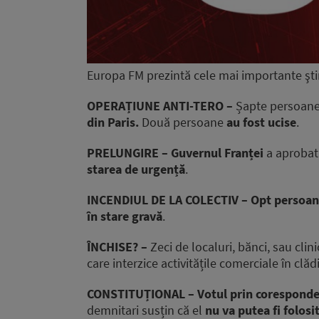
Europa FM prezintă cele mai importante ştiri
OPERAȚIUNE ANTI-TERO –
Șapte persoane a
din Paris.
Două persoane
au fost ucise
.
PRELUNGIRE – Guvernul Franței
a aprobat 
starea de urgență
.
INCENDIUL DE LA COLECTIV – Opt persoa
în stare gravă
.
ÎNCHISE? –
Zeci de localuri, bănci, sau clin
care interzice activitățile comerciale în clăd
CONSTITUȚIONAL – Votul prin corespond
demnitari susțin că el
nu va putea fi folosi