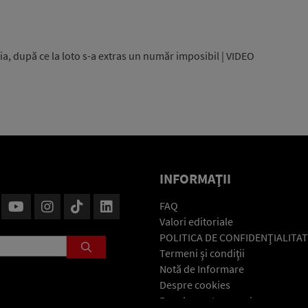
a, după ce la loto s-a extras un număr imposibil | VIDEO
INFORMAŢII
FAQ
Valori editoriale
POLITICA DE CONFIDENŢIALITAT
Termeni şi condiţii
Notă de Informare
Despre cookies
Regulament general