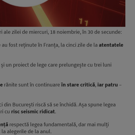
 ale zilei de miercuri, 18 noiembrie, în 30 de secunde:
u fost reținute în Franța, la cinci zile de la
atentatele
și un proiect de lege care prelungește cu trei luni
ne
rănite sunt în continuare
în stare critică
,
iar patru
–
ici din București riscă să se închidă. Așa spune legea
iri cu
risc seismic ridicat
.
ență
respectă legea fundamentală, dar mai mulți
t
la alegerile de la anul.