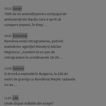
15:11
Social
7000 de lei amendă pentru echipajul de
ambulanță din Bacău care a oprit să
cumpere pepeni, în timp…
14:32
Economie
România evită retrogradarea, potrivit
evaluărilor agenției Moody’s| Adrian
Negrescu: ,,Suntem la un pas de
retrogradare în următoarele 18-20…
13:59
Externe
O dronă a explodat în Bulgaria, la 100 de
metri de granița cu România| MApN: radarele
nu au…
11:01
Life
Unde dispar vrăbiile din orașe?