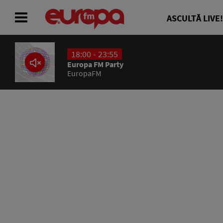
ASCULTĂ LIVE!
18:00 - 23:55
ACASĂ
Europa FM Party
EuropaFM
ȘTIRI
RADIO
CONCURSURI
PODCAST
ASCULTĂ LIVE