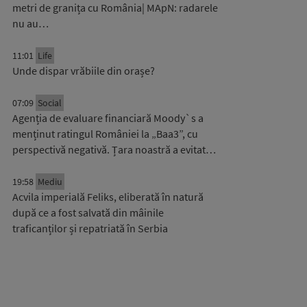
metri de granița cu România| MApN: radarele
nu au…
11:01
Life
Unde dispar vrăbiile din orașe?
07:09
Social
Agenția de evaluare financiară Moody`s a
menținut ratingul României la „Baa3”, cu
perspectivă negativă. Țara noastră a evitat…
19:58
Mediu
Acvila imperială Feliks, eliberată în natură
după ce a fost salvată din mâinile
traficanților și repatriată în Serbia