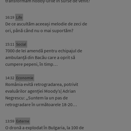
transformăm hobby-urile în surse de venit?
16:19
Life
De ce ascultăm aceeași melodie de zeci de
ori, până când nu o mai suportăm?
15:11
Social
7000 de lei amendă pentru echipajul de
ambulanță din Bacău care a oprit să
cumpere pepeni, în timp…
14:32
Economie
România evită retrogradarea, potrivit
evaluărilor agenției Moody’s| Adrian
Negrescu: ,,Suntem la un pas de
retrogradare în următoarele 18-20…
13:59
Externe
O dronă a explodat în Bulgaria, la 100 de