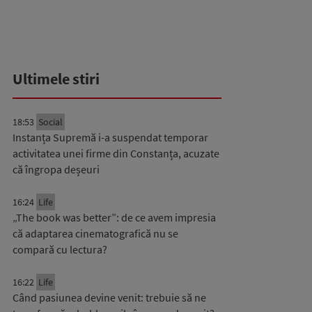
Ultimele stiri
18:53
Social
Instanța Supremă i-a suspendat temporar
activitatea unei firme din Constanța, acuzate
că îngropa deșeuri
16:24
Life
„The book was better”: de ce avem impresia
că adaptarea cinematografică nu se
compară cu lectura?
16:22
Life
Când pasiunea devine venit: trebuie să ne