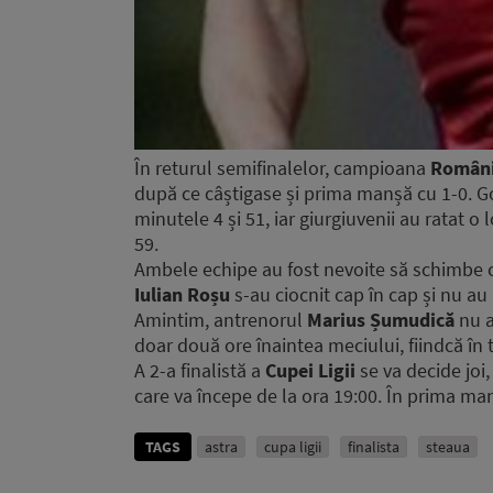
În returul semifinalelor, campioana
Români
după ce câștigase și prima manșă cu 1-0. G
minutele 4 și 51, iar giurgiuvenii au ratat o 
59.
Ambele echipe au fost nevoite să schimbe c
Iulian Roșu
s-au ciocnit cap în cap și nu au
Amintim, antrenorul
Marius Șumudică
nu a
doar două ore înaintea meciului, fiindcă în 
A 2-a finalistă a
Cupei Ligii
se va decide joi,
care va începe de la ora 19:00. În prima manș
TAGS
astra
cupa ligii
finalista
steaua