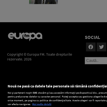
SOCIAL
Copyright © Europa FM. Toate drepturile
rezervate. 2026
Nouă ne pasă ca datele tale personale să rămână confidenția
Setări:
Noi și partenerii noștri
585
stocăm și/sau accesăm informații pe dispozitivul dvs., precum i
pentru prelucrarea datelor cu caracter personal. Puteți accepta sau gestiona alegerile dvs
Dark Mode
orice moment, pe pagina cu politica de confidențialitate. Aceste alegeri vor fi raportate 
vor afecta navigarea.
Mai multe detalii