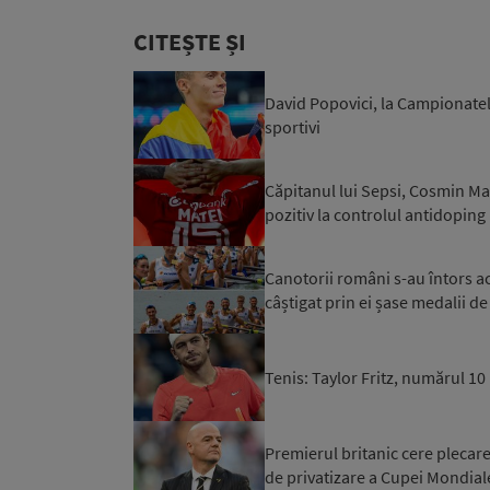
CITEȘTE ȘI
David Popovici, la Campionatel
sportivi
Căpitanul lui Sepsi, Cosmin Mat
pozitiv la controlul antidoping
Canotorii români s-au întors 
câștigat prin ei șase medalii de
Tenis: Taylor Fritz, numărul 1
Premierul britanic cere plecare
de privatizare a Cupei Mondial