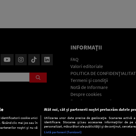
INFORMAŢII
FAQ
Valori editoriale
POLITICA DE CONFIDENŢIALITAT
Termeni şi condiţii
Notă de Informare
Despre cookies
Regulament general
GDPR
le
Atât noi, cât și partenerii noștri prelucrăm datele pen
Contact
dentificatorii cookie unici
Utilizarea unor date precise de geolocație. Scanarea activă a c
identificare. Stocarea și/sau accesarea informațiilor de pe u
. făcând clic mai jos sau în
personalizat, măsurători ale publicității și de conținut, cercetarea
partenerilor noștri și nu vă
Listă parteneri (furnizori)