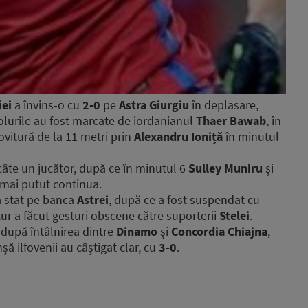
ei
a învins-o cu
2-0
pe
Astra Giurgiu
în deplasare,
olurile au fost marcate de iordanianul
Thaer Bawab
, în
lovitură de la 11 metri prin
Alexandru Ioniță
în minutul
âte un jucător, după ce în minutul 6
Sulley Muniru
și
 mai putut continua.
 stat pe banca
Astrei
, după ce a fost suspendat cu
tur a făcut gesturi obscene către suporterii
Stelei
.
 după întâlnirea dintre
Dinamo
și
Concordia Chiajna
,
ă ilfovenii au câștigat clar, cu
3-0
.