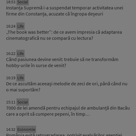
18:53
Social
Instanța Supremă i-a suspendat temporar activitatea unei
firme din Constanța, acuzate că îngropa deșeuri
16:24
Life
„The book was better”: de ce avem impresia că adaptarea
cinematografică nu se compară cu lectura?
16:22
Life
Când pasiunea devine venit: trebuie să ne transformăm
hobby-urile în surse de venit?
16:19
Life
De ce ascultăm aceeași melodie de zeci de ori, până când nu
o mai suportăm?
15:11
Social
7000 de lei amendă pentru echipajul de ambulanță din Bacău
care a oprit să cumpere pepeni, în timp…
14:32
Economie
România evită retrogradarea, potrivit evaluărilor agenției