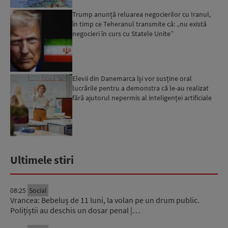
Trump anunță reluarea negocierilor cu Iranul,
în timp ce Teheranul transmite că: „nu există
negocieri în curs cu Statele Unite”
Elevii din Danemarca își vor susține oral
lucrările pentru a demonstra că le-au realizat
fără ajutorul nepermis al inteligenței artificiale
Ultimele stiri
08:25
Social
Vrancea: Bebeluș de 11 luni, la volan pe un drum public.
Polițiștii au deschis un dosar penal |…