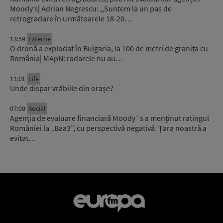
Moody’s| Adrian Negrescu: ,,Suntem la un pas de
retrogradare în următoarele 18-20…
13:59
Externe
O dronă a explodat în Bulgaria, la 100 de metri de granița cu
România| MApN: radarele nu au…
11:01
Life
Unde dispar vrăbiile din orașe?
07:09
Social
Agenția de evaluare financiară Moody`s a menținut ratingul
României la „Baa3”, cu perspectivă negativă. Țara noastră a
evitat…