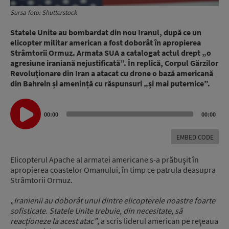
Sursa foto: Shutterstock
Statele Unite au bombardat din nou Iranul, după ce un
elicopter militar american a fost doborât în apropierea
Strâmtorii Ormuz. Armata SUA a catalogat actul drept „o
agresiune iraniană nejustificată”. În replică, Corpul Gărzilor
Revoluţionare din Iran a atacat cu drone o bază americană
din Bahrein și amenință cu răspunsuri „și mai puternice”.
Audio
00:00
00:00
Player
EMBED CODE
Elicopterul Apache al armatei americane s-a prăbuşit în
apropierea coastelor Omanului, în timp ce patrula deasupra
Strâmtorii Ormuz.
„Iranienii au doborât unul dintre elicopterele noastre foarte
sofisticate. Statele Unite trebuie, din necesitate, să
reacţioneze la acest atac”
, a scris liderul american pe reţeaua