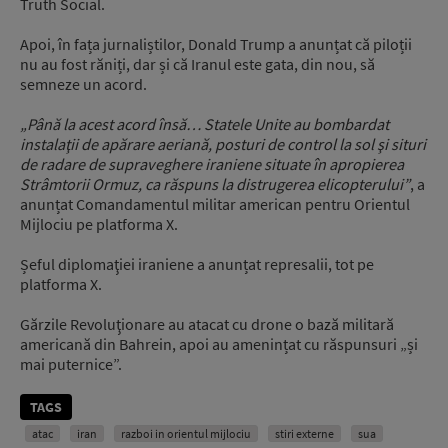
Truth Social.
Apoi, în fața jurnaliștilor, Donald Trump a anunțat că piloții
nu au fost răniți, dar și că Iranul este gata, din nou, să
semneze un acord.
„Până la acest acord însă… Statele Unite au bombardat
instalaţii de apărare aeriană, posturi de control la sol şi situri
de radare de supraveghere iraniene situate în apropierea
Strâmtorii Ormuz, ca răspuns la distrugerea elicopterului”
, a
anunțat Comandamentul militar american pentru Orientul
Mijlociu pe platforma X.
Șeful diplomaţiei iraniene a anunțat represalii, tot pe
platforma X.
Gărzile Revoluţionare au atacat cu drone o bază militară
americană din Bahrein, apoi au amenințat cu răspunsuri „și
mai puternice”.
TAGS
atac
iran
razboi in orientul mijlociu
stiri externe
sua