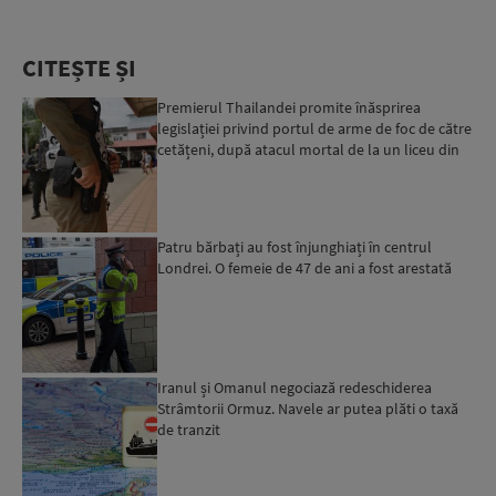
CITEȘTE ȘI
Premierul Thailandei promite înăsprirea
legislației privind portul de arme de foc de către
cetățeni, după atacul mortal de la un liceu din
Bangkok...
Patru bărbați au fost înjunghiați în centrul
Londrei. O femeie de 47 de ani a fost arestată
Iranul și Omanul negociază redeschiderea
Strâmtorii Ormuz. Navele ar putea plăti o taxă
de tranzit