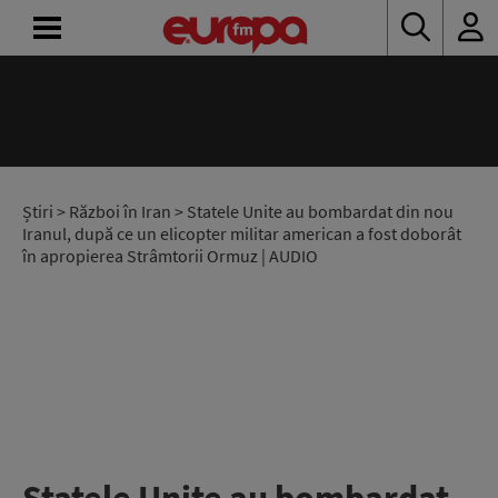
ACASĂ
ȘTIRI
RADIO
Știri
>
Război în Iran
> Statele Unite au bombardat din nou
Iranul, după ce un elicopter militar american a fost doborât
în apropierea Strâmtorii Ormuz | AUDIO
CONCURSURI
PODCAST
ASCULTĂ
LIVE