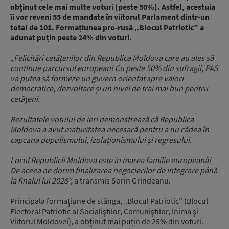
obţinut cele mai multe voturi (peste 50%). Astfel, acestuia
îi vor reveni 55 de mandate în viitorul Parlament dintr-un
total de 101. Formațiunea pro-rusă „Blocul Patriotic” a
adunat puțin peste 24% din voturi.
„Felicitări cetățenilor din Republica Moldova care au ales să
continue parcursul european! Cu peste 50% din sufragii, PAS
va putea să formeze un guvern orientat spre valori
democratice, dezvoltare și un nivel de trai mai bun pentru
cetățeni.
Rezultatele votului de ieri demonstrează că Republica
Moldova a avut maturitatea necesară pentru a nu cădea în
capcana populismului, izolaționismului și regresului.
Locul Republicii Moldova este în marea familie europeană!
De aceea ne dorim finalizarea negocierilor de integrare până
la finalul lui 2028”,
a transmis Sorin Grindeanu.
Principala formaţiune de stânga, „Blocul Patriotic” (Blocul
Electoral Patriotic al Socialiştilor, Comuniştilor, Inima şi
Viitorul Moldovei), a obţinut mai puțin de 25% din voturi.