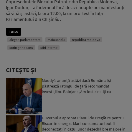
Copreședintele Blocului Patriotic din Republica Moldova,
Igor Dodon, i-a îndemnat încă de azi-noapte pe manifestanți
să vină și astăzi, la ora 12:00, la un prortest în fața
Parlamentului din Chișinău
.
TAGS
alegeri parlamentare
maia sandu
republica moldova
sorin grindeanu
stiri interne
CITEȘTE ȘI
Moody’s anunță astăzi dacă România își
păstrează ratingul de țară recomandat
investițiilor. Bolojan: „Am fost cinstiți cu
românii. Am muncit din greu”...
Guvernul a aprobat Planul de Pregătire pentru
Riscuri în energie. Marii consumatori pot fi
deconectați în cazul unor dezechilibre majore în