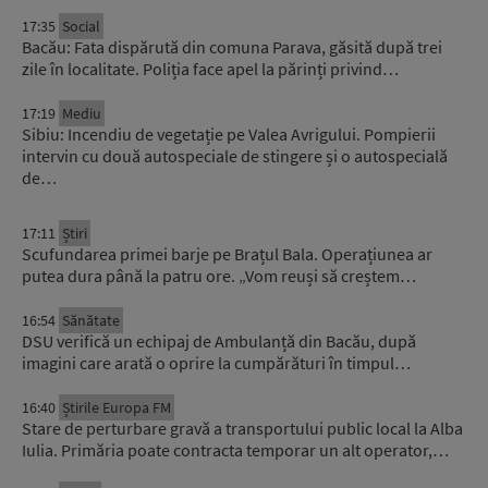
17:35
Social
Bacău: Fata dispărută din comuna Parava, găsită după trei
zile în localitate. Poliția face apel la părinți privind…
17:19
Mediu
Sibiu: Incendiu de vegetație pe Valea Avrigului. Pompierii
intervin cu două autospeciale de stingere și o autospecială
de…
17:11
Știri
Scufundarea primei barje pe Brațul Bala. Operațiunea ar
putea dura până la patru ore. „Vom reuși să creștem…
16:54
Sănătate
DSU verifică un echipaj de Ambulanță din Bacău, după
imagini care arată o oprire la cumpărături în timpul…
16:40
Știrile Europa FM
Stare de perturbare gravă a transportului public local la Alba
Iulia. Primăria poate contracta temporar un alt operator,…