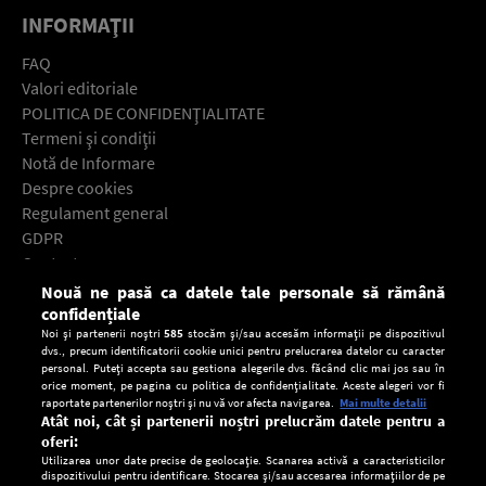
INFORMAŢII
FAQ
Valori editoriale
POLITICA DE CONFIDENŢIALITATE
Termeni şi condiţii
Notă de Informare
Despre cookies
Regulament general
GDPR
Contact
Nouă ne pasă ca datele tale personale să rămână
Descarcă gratuit aplicaţia Europa FM pentru smartphone:
confidențiale
Noi și partenerii noștri
585
stocăm și/sau accesăm informații pe dispozitivul
dvs., precum identificatorii cookie unici pentru prelucrarea datelor cu caracter
personal. Puteți accepta sau gestiona alegerile dvs. făcând clic mai jos sau în
orice moment, pe pagina cu politica de confidențialitate. Aceste alegeri vor fi
raportate partenerilor noștri și nu vă vor afecta navigarea.
Mai multe detalii
Atât noi, cât și partenerii noștri prelucrăm datele pentru a
oferi:
Utilizarea unor date precise de geolocație. Scanarea activă a caracteristicilor
dispozitivului pentru identificare. Stocarea și/sau accesarea informațiilor de pe