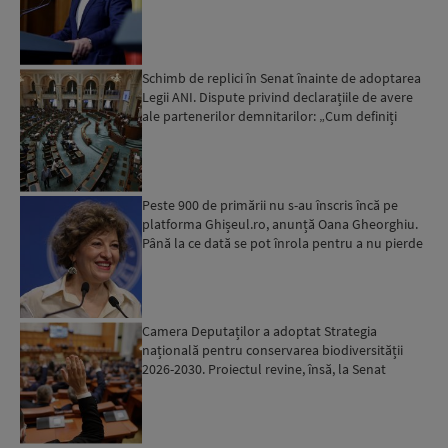
sistemul e...
Schimb de replici în Senat înainte de adoptarea
Legii ANI. Dispute privind declarațiile de avere
ale partenerilor demnitarilor: „Cum definiți
amantele...
Peste 900 de primării nu s-au înscris încă pe
platforma Ghișeul.ro, anunță Oana Gheorghiu.
Până la ce dată se pot înrola pentru a nu pierde
fondurile ...
Camera Deputaților a adoptat Strategia
națională pentru conservarea biodiversității
2026-2030. Proiectul revine, însă, la Senat
pentru modificări...