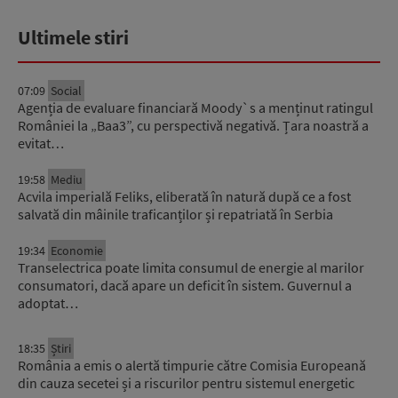
Ultimele stiri
07:09
Social
Agenția de evaluare financiară Moody`s a menținut ratingul
României la „Baa3”, cu perspectivă negativă. Țara noastră a
evitat…
19:58
Mediu
Acvila imperială Feliks, eliberată în natură după ce a fost
salvată din mâinile traficanților și repatriată în Serbia
19:34
Economie
Transelectrica poate limita consumul de energie al marilor
consumatori, dacă apare un deficit în sistem. Guvernul a
adoptat…
18:35
Știri
România a emis o alertă timpurie către Comisia Europeană
din cauza secetei și a riscurilor pentru sistemul energetic