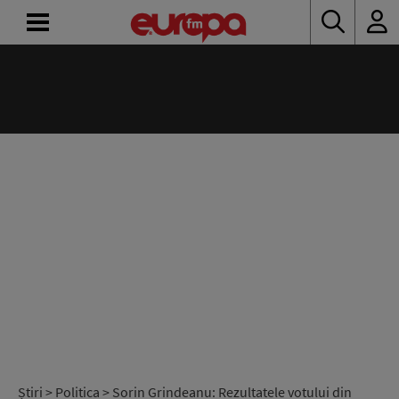
ACASĂ
ȘTIRI
RADIO
CONCURSURI
PODCAST
ASCULTĂ
LIVE
Știri
>
Politica
> Sorin Grindeanu: Rezultatele votului din