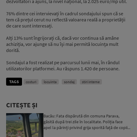
dezvoltatori a ajuns, la nivel național, la 2.025 euro/mp util.
76% dintre cei intervievați în cadrul sondajului spun că se
tem că prețul cerut nu reflectă valoarea reală a proprietății
de care sunt interesați.
Alți 13% sunt îngrijorați că, dacă vor continua să amâne
achiziția, vor ajunge să nu își mai permită locuința mult
dorită.
Sondajul a fost realizat pe parcursul lunii mai, în rândul
utilizatorilor platformei. Au răspuns 1.420 de persoane.
TAGS
costuri
locuinta
sondaj
stiri interne
CITEȘTE ȘI
Bacău: Fata dispărută din comuna Parava,
găsită după trei zile în localitate. Poliția face
apel la părinți privind grija sporită față de copii...