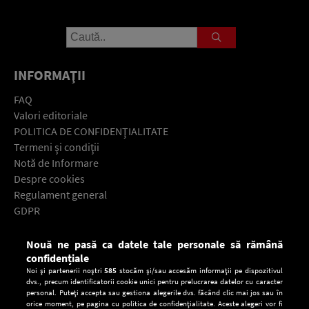
INFORMAŢII
FAQ
Valori editoriale
POLITICA DE CONFIDENŢIALITATE
Termeni şi condiţii
Notă de Informare
Despre cookies
Regulament general
GDPR
Contact
Nouă ne pasă ca datele tale personale să rămână
Descarcă gratuit aplicaţia Europa FM pentru smartphone:
confidențiale
Noi și partenerii noștri
585
stocăm și/sau accesăm informații pe dispozitivul
dvs., precum identificatorii cookie unici pentru prelucrarea datelor cu caracter
personal. Puteți accepta sau gestiona alegerile dvs. făcând clic mai jos sau în
orice moment, pe pagina cu politica de confidențialitate. Aceste alegeri vor fi