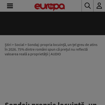
ACASĂ
ȘTIRI
RADIO
Știri
>
Social
> Sondaj: propria locuință, un țel greu de atins
în 2026. 75% dintre români spun că prețul nu reflectă
valoarea reală a proprietății | AUDIO
CONCURSURI
PODCAST
ASCULTĂ
LIVE