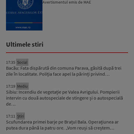
Avertismentul emis de MAE
Ultimele stiri
17:35
Social
Bacău: Fata dispărută din comuna Parava, găsită după trei
zile în localitate. Poliția face apel la părinți privind…
17:19
Mediu
Sibiu: Incendiu de vegetație pe Valea Avrigului. Pompierii
intervin cu două autospeciale de stingere și o autospecială
de…
17:11
Știri
Scufundarea primei barje pe Brațul Bala. Operațiunea ar
putea dura până la patru ore. „Vom reuși să creștem…