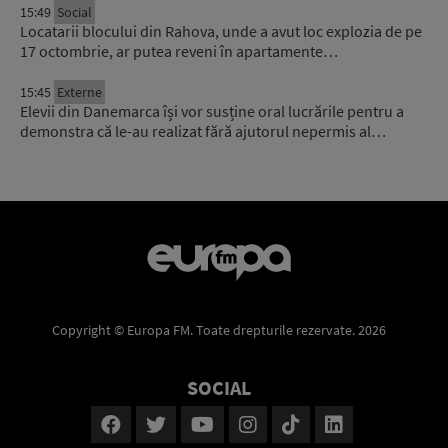
15:49
Social
Locatarii blocului din Rahova, unde a avut loc explozia de pe
17 octombrie, ar putea reveni în apartamente…
15:45
Externe
Elevii din Danemarca își vor susține oral lucrările pentru a
demonstra că le-au realizat fără ajutorul nepermis al…
Copyright © Europa FM. Toate drepturile rezervate. 2026
SOCIAL