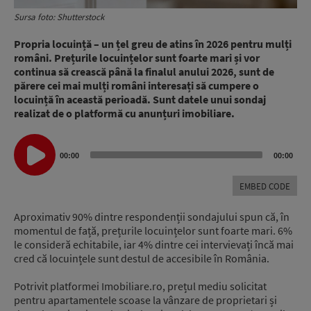
Sursa foto: Shutterstock
Propria locuință – un țel greu de atins în 2026 pentru mulți
români. Prețurile locuințelor sunt foarte mari și vor
continua să crească până la finalul anului 2026, sunt de
părere cei mai mulți români interesați să cumpere o
locuință în această perioadă. Sunt datele unui sondaj
realizat de o platformă cu anunțuri imobiliare.
Audio
00:00
00:00
Player
EMBED CODE
Aproximativ 90% dintre respondenții sondajului spun că, în
momentul de față, prețurile locuințelor sunt foarte mari. 6%
le consideră echitabile, iar 4% dintre cei intervievați încă mai
cred că locuințele sunt destul de accesibile în România.
Potrivit platformei Imobiliare.ro, prețul mediu solicitat
pentru apartamentele scoase la vânzare de proprietari și