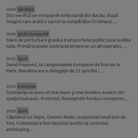
16:54
Sănătate
DSU verifică un echipaj de Ambulanță din Bacău, după
imagini care arată o oprire la cumpărături în timpul…
16:40
Știrile Europa FM
Stare de perturbare gravă a transportului public local la Alba
Iulia. Primăria poate contracta temporar un alt operator,…
16:31
Sport
David Popovici, la Campionatele Europene de înot de la
Paris. România are o delegație de 11 sportivi |…
16:15
Economie
Constanța va avea cel mai mare și mai modern acvariu din
spațiul balcanic. Proiectul, finanțat din fonduri europene,…
16:00
Sport
Căpitanul lui Sepsi, Cosmin Matei, suspendat nouă luni de
TAS. Fotbalistul a fost depistat pozitiv la controlul
antidoping…