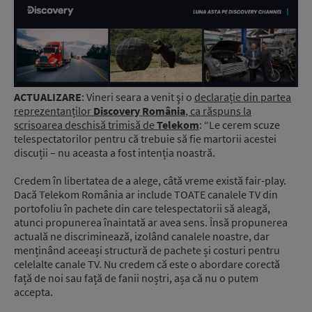
ACTUALIZARE
: Vineri seara a venit şi o
declarație din partea
reprezentanților
Discovery România
, ca răspuns la
scrisoarea deschisă trimisă de
Telekom
: “Le cerem scuze
telespectatorilor pentru că trebuie să fie martorii acestei
discuții – nu aceasta a fost intenția noastră.
Credem în libertatea de a alege, câtă vreme există fair-play.
Dacă Telekom România ar include TOATE canalele TV din
portofoliu în pachete din care telespectatorii să aleagă,
atunci propunerea înaintată ar avea sens. Însă propunerea
actuală ne discriminează, izolând canalele noastre, dar
menținând aceeași structură de pachete și costuri pentru
celelalte canale TV. Nu credem că este o abordare corectă
față de noi sau față de fanii noștri, așa că nu o putem
accepta.