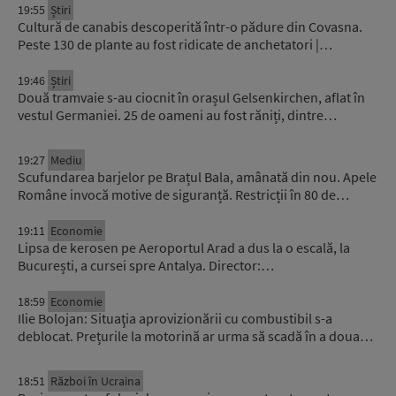
19:55
Știri
Cultură de canabis descoperită într-o pădure din Covasna.
Peste 130 de plante au fost ridicate de anchetatori |…
19:46
Știri
Două tramvaie s-au ciocnit în orașul Gelsenkirchen, aflat în
vestul Germaniei. 25 de oameni au fost răniți, dintre…
19:27
Mediu
Scufundarea barjelor pe Brațul Bala, amânată din nou. Apele
Române invocă motive de siguranță. Restricții în 80 de…
19:11
Economie
Lipsa de kerosen pe Aeroportul Arad a dus la o escală, la
București, a cursei spre Antalya. Director:…
18:59
Economie
Ilie Bolojan: Situaţia aprovizionării cu combustibil s-a
deblocat. Prețurile la motorină ar urma să scadă în a doua…
18:51
Război în Ucraina