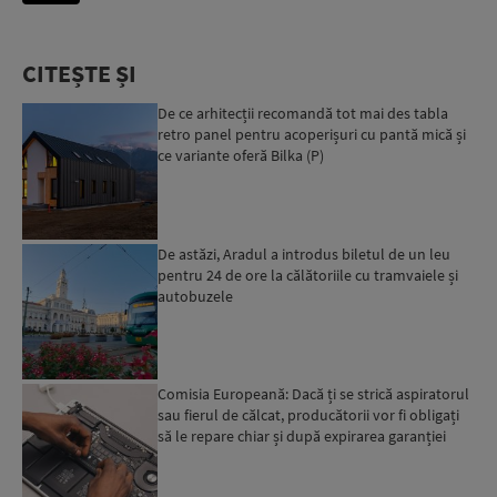
CITEȘTE ȘI
De ce arhitecții recomandă tot mai des tabla
retro panel pentru acoperișuri cu pantă mică și
ce variante oferă Bilka (P)
De astăzi, Aradul a introdus biletul de un leu
pentru 24 de ore la călătoriile cu tramvaiele și
autobuzele
Comisia Europeană: Dacă ți se strică aspiratorul
sau fierul de călcat, producătorii vor fi obligați
să le repare chiar și după expirarea garanției
leg...