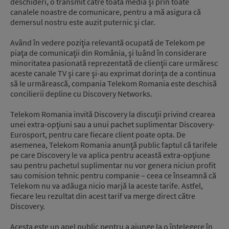
deschideri, o transmit către toată media şi prin toate
canalele noastre de comunicare, pentru a mă asigura că
demersul nostru este auzit puternic şi clar.
Având în vedere poziţia relevantă ocupată de Telekom pe
piaţa de comunicaţii din România, şi luând în considerare
minoritatea pasionată reprezentată de clienţii care urmăresc
aceste canale TV şi care şi-au exprimat dorinţa de a continua
să le urmărească, compania Telekom Romania este deschisă
concilierii depline cu Discovery Networks.
Telekom Romania invită Discovery la discuţii privind crearea
unei extra-opţiuni sau a unui pachet suplimentar Discovery-
Eurosport, pentru care fiecare client poate opta. De
asemenea, Telekom Romania anunţă public faptul că tarifele
pe care Discovery le va aplica pentru această extra-opţiune
sau pentru pachetul suplimentar nu vor genera niciun profit
sau comision tehnic pentru companie – ceea ce înseamnă că
Telekom nu va adăuga nicio marjă la aceste tarife. Astfel,
fiecare leu rezultat din acest tarif va merge direct către
Discovery.
Acesta este un apel public pentru a ajunge la o înţelegere în