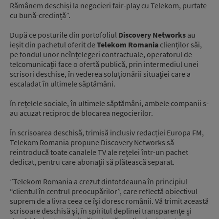
Rămânem deschiși la negocieri fair-play cu Telekom, purtate
cu bună-credință”.
După ce posturile din portofoliul
Discovery Networks
au
ieșit din pachetul oferit de
Telekom Romania
clienților săi,
pe fondul unor neînțelegeri contractuale, operatorul de
telcomunicații face o ofertă publică, prin intermediul unei
scrisori deschise, în vederea soluționării situației care a
escaladat în ultimele săptămâni.
În rețelele sociale, în ultimele săptămâni, ambele companii s-
au acuzat reciproc de blocarea negocierilor.
În scrisoarea deschisă, trimisă inclusiv redacției Europa FM,
Telekom Romania propune Discovery Networks să
reintroducă toate canalele TV ale rețelei într-un pachet
dedicat, pentru care abonații să plătească separat.
”Telekom Romania a crezut dintotdeauna în principiul
“clientul în centrul preocupărilor”, care reflectă obiectivul
suprem de a livra ceea ce îşi doresc românii. Vă trimit această
scrisoare deschisă şi, în spiritul deplinei transparenţe şi