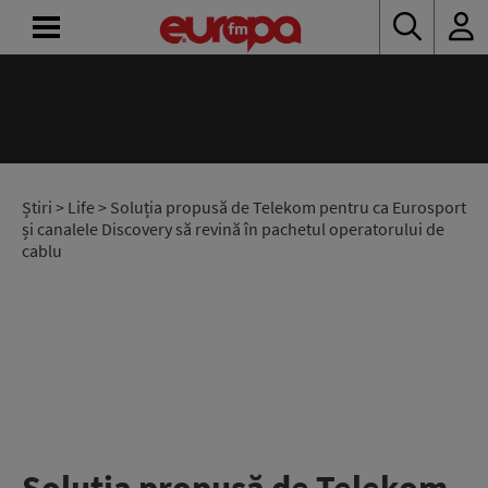
ACASĂ
ȘTIRI
RADIO
Știri
>
Life
> Soluția propusă de Telekom pentru ca Eurosport
și canalele Discovery să revină în pachetul operatorului de
cablu
CONCURSURI
PODCAST
ASCULTĂ
LIVE