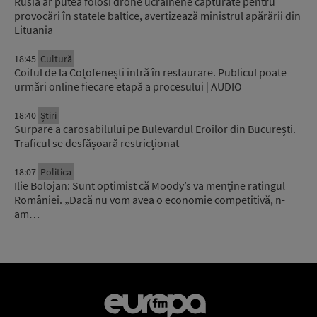
Rusia ar putea folosi drone ucrainene capturate pentru
provocări în statele baltice, avertizează ministrul apărării din
Lituania
18:45
Cultură
Coiful de la Coțofenești intră în restaurare. Publicul poate
urmări online fiecare etapă a procesului | AUDIO
18:40
Știri
Surpare a carosabilului pe Bulevardul Eroilor din București.
Traficul se desfășoară restricționat
18:07
Politica
Ilie Bolojan: Sunt optimist că Moody’s va menține ratingul
României. „Dacă nu vom avea o economie competitivă, n-
am…