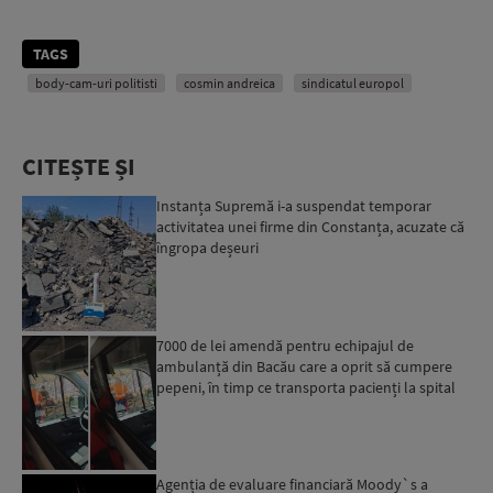
TAGS
body-cam-uri politisti
cosmin andreica
sindicatul europol
CITEȘTE ȘI
Instanța Supremă i-a suspendat temporar
activitatea unei firme din Constanța, acuzate că
îngropa deșeuri
7000 de lei amendă pentru echipajul de
ambulanță din Bacău care a oprit să cumpere
pepeni, în timp ce transporta pacienți la spital
Agenția de evaluare financiară Moody`s a