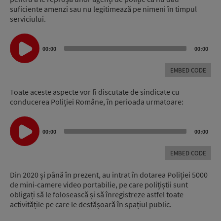
suficiente amenzi sau nu legitimează pe nimeni în timpul
serviciului.
Audio
00:00
00:00
Player
EMBED CODE
Toate aceste aspecte vor fi discutate de sindicate cu
conducerea Poliției Române, în perioada urmatoare:
Audio
Player
00:00
00:00
EMBED CODE
Din 2020 și până în prezent, au intrat în dotarea Poliției 5000
de mini-camere video portabilie, pe care polițiștii sunt
obligați să le folosească și să înregistreze astfel toate
activitățile pe care le desfășoară în spațiul public.