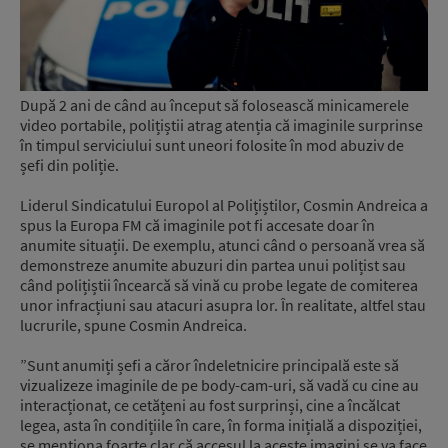
După 2 ani de când au început să folosească minicamerele
video portabile, polițiștii atrag atenția că imaginile surprinse
în timpul serviciului sunt uneori folosite în mod abuziv de
șefi din poliție.
Liderul Sindicatului Europol al Polițiștilor, Cosmin Andreica a
spus la Europa FM că imaginile pot fi accesate doar în
anumite situații. De exemplu, atunci când o persoană vrea să
demonstreze anumite abuzuri din partea unui polițist sau
când polițiștii încearcă să vină cu probe legate de comiterea
unor infracțiuni sau atacuri asupra lor. În realitate, altfel stau
lucrurile, spune Cosmin Andreica.
”Sunt anumiți șefi a căror îndeletnicire principală este să
vizualizeze imaginile de pe body-cam-uri, să vadă cu cine au
interacționat, ce cetățeni au fost surprinși, cine a încălcat
legea, asta în condițiile în care, în forma inițială a dispoziției,
se menționa foarte clar că accesul la aceste imagini se va face