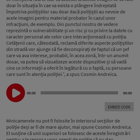
doar în situația în cae va exista o plângere îndreptată
împotriva polițiștilor sau doar dacă polițiștii au nevoie de
acele imagini pentru material probator în cazul unor
infracțiuni, de exemplu. Din punctul nostru de vedere
reprezintă o vulnerabilitate și un risc și cu privire la datele cu
caracter personal ale celor care interacționează cu poliția.
Cetățenii care, câteodată, reclamă diferite aspecte polițiștilor
din stradă vor ajunge să fie deconspirați de faptul că un șef
care va ava interese, probabil, în acea zonă, într-un anumit
dosar, va putea să vizualizeze aceste dispozitive și să vadă
cine ce informații a oferit în legătură cu o faptă, cu persoane
care sunt în atenția poliției.”, a spus Cosmin Andreica.
Audio
Player
00:00
00:00
EMBED CODE
Minicamerele nu pot fi folosite în interiorul secțiilor de
poliție deși ar fi de mare ajutor, mai spune Cosmin Andreica.
El susține că unii superiori se folosesc de aceste înregistrări
pentru a le reproșa unor agenți de poliție că nu dau