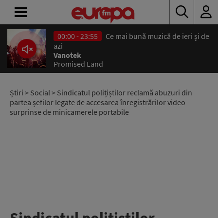
00:00 - 23:55
Ce mai bună muzică de ieri și de
ACASĂ
azi
Vanotek
Promised Land
ȘTIRI
RADIO
Știri
>
Social
> Sindicatul polițiștilor reclamă abuzuri din
partea șefilor legate de accesarea înregistrărilor video
surprinse de minicamerele portabile
CONCURSURI
PODCAST
ASCULTĂ
LIVE