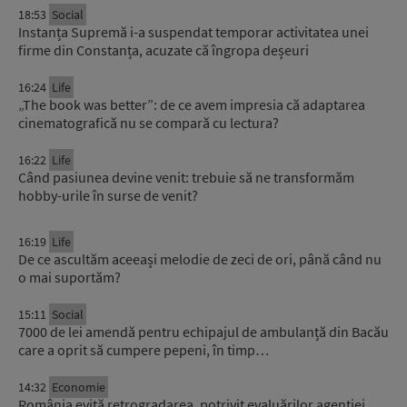
18:53
Social
Instanța Supremă i-a suspendat temporar activitatea unei
firme din Constanța, acuzate că îngropa deșeuri
16:24
Life
„The book was better”: de ce avem impresia că adaptarea
cinematografică nu se compară cu lectura?
16:22
Life
Când pasiunea devine venit: trebuie să ne transformăm
hobby-urile în surse de venit?
16:19
Life
De ce ascultăm aceeași melodie de zeci de ori, până când nu
o mai suportăm?
15:11
Social
7000 de lei amendă pentru echipajul de ambulanță din Bacău
care a oprit să cumpere pepeni, în timp…
14:32
Economie
România evită retrogradarea, potrivit evaluărilor agenției