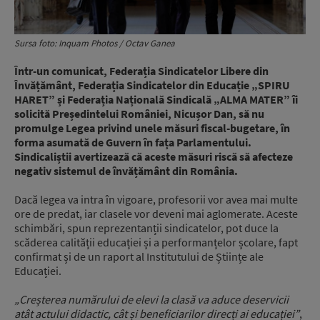
Sursa foto: Inquam Photos / Octav Ganea
Într-un comunicat, Federația Sindicatelor Libere din
Învățământ, Federația Sindicatelor din Educație „SPIRU
HARET” și Federația Națională Sindicală „ALMA MATER” îi
solicită Președintelui României, Nicușor Dan, să nu
promulge Legea privind unele măsuri fiscal-bugetare, în
forma asumată de Guvern în fața Parlamentului.
Sindicaliștii avertizează că aceste măsuri riscă să afecteze
negativ sistemul de învățământ din România.
Dacă legea va intra în vigoare, profesorii vor avea mai multe
ore de predat, iar clasele vor deveni mai aglomerate. Aceste
schimbări, spun reprezentanții sindicatelor, pot duce la
scăderea calității educației și a performanțelor școlare, fapt
confirmat și de un raport al Institutului de Științe ale
Educației.
„Creșterea numărului de elevi la clasă va aduce deservicii
atât actului didactic, cât și beneficiarilor direcți ai educației”
,