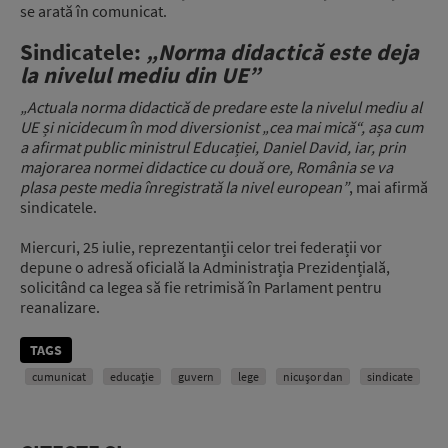
se arată în comunicat.
Sindicatele:
„Norma didactică este deja
la nivelul mediu din UE”
„Actuala norma didactică de predare este la nivelul mediu al
UE și nicidecum în mod diversionist „cea mai mică“, așa cum
a afirmat public ministrul Educației, Daniel David, iar, prin
majorarea normei didactice cu două ore, România se va
plasa peste media înregistrată la nivel european”
, mai afirmă
sindicatele.
Miercuri, 25 iulie, reprezentanții celor trei federații vor
depune o adresă oficială la Administrația Prezidențială,
solicitând ca legea să fie retrimisă în Parlament pentru
reanalizare.
TAGS
cumunicat
educație
guvern
lege
nicușor dan
sindicate