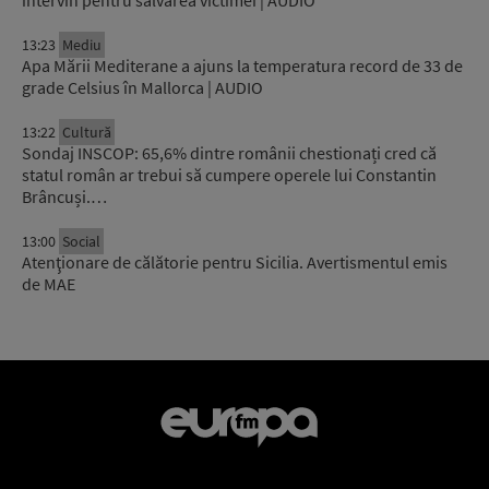
intervin pentru salvarea victimei | AUDIO
13:23
Mediu
Apa Mării Mediterane a ajuns la temperatura record de 33 de
grade Celsius în Mallorca | AUDIO
13:22
Cultură
Sondaj INSCOP: 65,6% dintre românii chestionați cred că
statul român ar trebui să cumpere operele lui Constantin
Brâncuși.…
13:00
Social
Atenţionare de călătorie pentru Sicilia. Avertismentul emis
de MAE