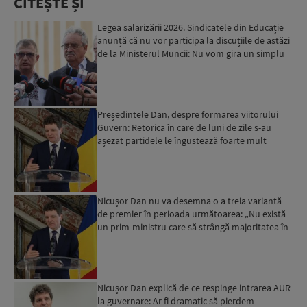
CITEȘTE ȘI
Legea salarizării 2026. Sindicatele din Educație
anunță că nu vor participa la discuțiile de astăzi
de la Ministerul Muncii: Nu vom gira un simplu
exe...
Președintele Dan, despre formarea viitorului
Guvern: Retorica în care de luni de zile s-au
așezat partidele le îngustează foarte mult
spațiul de negoc...
Nicușor Dan nu va desemna o a treia variantă
de premier în perioada următoarea: „Nu există
un prim-ministru care să strângă majoritatea în
momentul de...
Nicușor Dan explică de ce respinge intrarea AUR
la guvernare: Ar fi dramatic să pierdem