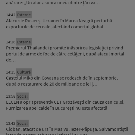
apărare: „Un atac asupra uneia dintre țări va…
14:42
Externe
Atacurile Rusiei și Ucrainei în Marea Neagră perturbă
exporturile de cereale, afectând comerțul global
14:26
Externe
Premierul Thailandei promite înăsprirea legislației privind
portul de arme de foc de către cetățeni, după atacul mortal
de…
14:15
Cultură
Castelul Mikó din Covasna se redeschide în septembrie,
după o restaurare de 20 de milioane de lei |…
13:58
Social
ELCEN a oprit preventiv CET Grozăvești din cauza caniculei.
Furnizarea apei calde în Bucureşti nu este afectată
13:42
Social
Cioban, atacat de urs în Masivul Iezer-Păpușa. Salvamontiștii