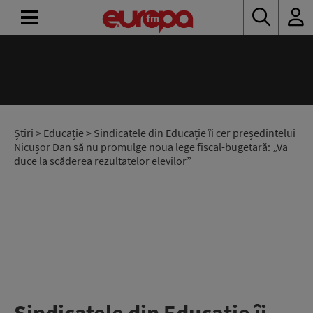
ACASĂ
ȘTIRI
RADIO
Știri
>
Educație
> Sindicatele din Educație îi cer președintelui
Nicușor Dan să nu promulge noua lege fiscal-bugetară: „Va
duce la scăderea rezultatelor elevilor”
CONCURSURI
PODCAST
ASCULTĂ
LIVE