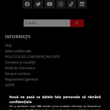
INFORMAŢII
FAQ
Valori editoriale
POLITICA DE CONFIDENŢIALITATE
Termeni şi condiţii
Notă de Informare
Despre cookies
Regulament general
GDPR
Contact
Nouă ne pasă ca datele tale personale să rămână
Descarcă gratuit aplicaţia Europa FM pentru smartphone:
confidențiale
Noi și partenerii noștri
585
stocăm și/sau accesăm informații pe dispozitivul
dvs., precum identificatorii cookie unici pentru prelucrarea datelor cu caracter