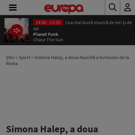
14:00 - 23:55
Cea mai bună muzică de ieri și de
ACASĂ
azi
Planet Funk
Chase The Sun
ȘTIRI
RADIO
Știri
>
Sport
> Simona Halep, a doua favorită a turneului de la
Roma
CONCURSURI
PODCAST
ASCULTĂ
LIVE
Simona Halep, a doua