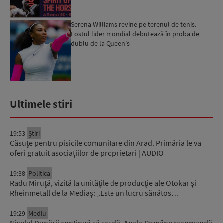
Serena Williams revine pe terenul de tenis.
Fostul lider mondial debutează în proba de
dublu de la Queen's
Ultimele stiri
19:53
Știri
Căsuțe pentru pisicile comunitare din Arad. Primăria le va
oferi gratuit asociațiilor de proprietari | AUDIO
19:38
Politica
Radu Miruță, vizită la unităţile de producţie ale Otokar şi
Rheinmetall de la Mediaș: „Este un lucru sănătos…
19:29
Mediu
Nivelul Dunării continuă să scadă. Apele Române recomandă