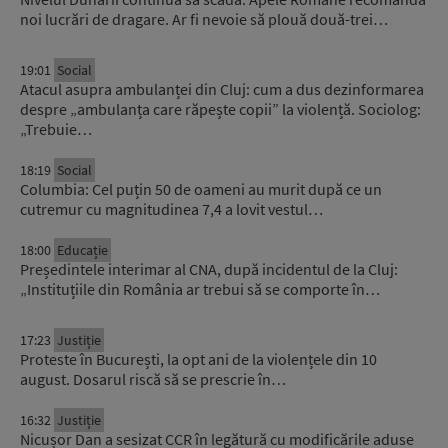
noi lucrări de dragare. Ar fi nevoie să plouă două-trei…
19:01
Social
Atacul asupra ambulanței din Cluj: cum a dus dezinformarea
despre „ambulanța care răpește copii” la violență. Sociolog:
„Trebuie…
18:19
Social
Columbia: Cel puțin 50 de oameni au murit după ce un
cutremur cu magnitudinea 7,4 a lovit vestul…
18:00
Educație
Președintele interimar al CNA, după incidentul de la Cluj:
„Instituțiile din România ar trebui să se comporte în…
17:23
Justiție
Proteste în București, la opt ani de la violențele din 10
august. Dosarul riscă să se prescrie în…
16:32
Justiție
Nicușor Dan a sesizat CCR în legătură cu modificările aduse