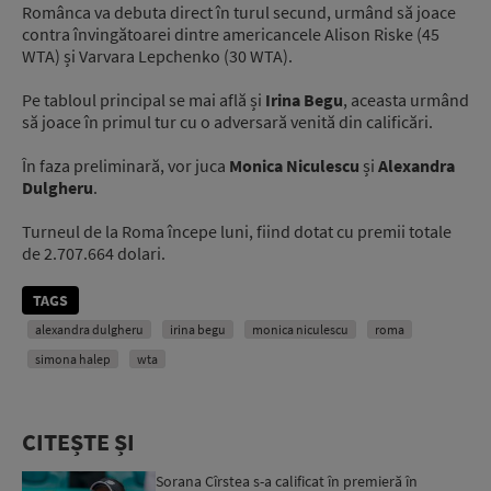
Românca va debuta direct în turul secund, urmând să joace
contra învingătoarei dintre americancele Alison Riske (45
WTA) și Varvara Lepchenko (30 WTA).
Pe tabloul principal se mai află și
Irina Begu
, aceasta urmând
să joace în primul tur cu o adversară venită din calificări.
În faza preliminară, vor juca
Monica Niculescu
și
Alexandra
Dulgheru
.
Turneul de la Roma începe luni, fiind dotat cu premii totale
de 2.707.664 dolari.
TAGS
alexandra dulgheru
irina begu
monica niculescu
roma
simona halep
wta
CITEȘTE ȘI
Sorana Cîrstea s-a calificat în premieră în