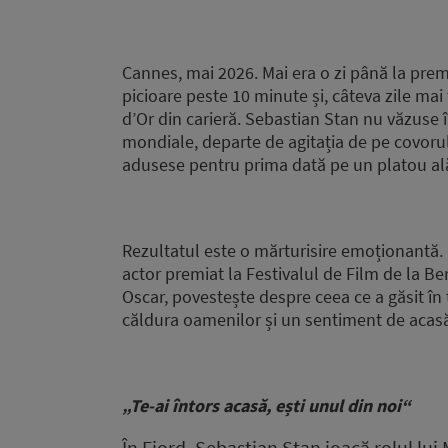
Cannes, mai 2026. Mai era o zi până la pr
picioare peste 10 minute și, câteva zile mai 
d’Or din carieră. Sebastian Stan nu văzuse î
mondiale, departe de agitația de pe covoru
adusese pentru prima dată pe un platou al
Rezultatul este o mărturisire emoționantă. B
actor premiat la Festivalul de Film de la Ber
Oscar, povestește despre ceea ce a găsit în t
căldura oamenilor și un sentiment de acasă 
„Te-ai întors acasă, ești unul din noi“
În
Fjord
, Sebastian Stan joacă rolul lui 