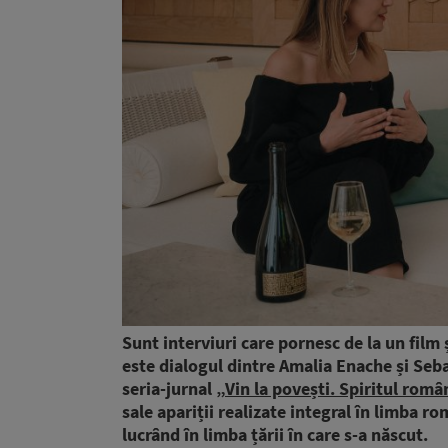
Sunt interviuri care pornesc de la un film 
este dialogul dintre Amalia Enache și Seba
seria-jurnal „
Vin la povești. Spiritul româ
sale apariții realizate integral în limba r
lucrând în limba țării în care s-a născut.