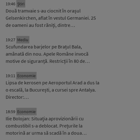
19:46
Știri
Două tramvaie s-au ciocnit în orașul
Gelsenkirchen, aflat în vestul Germaniei. 25
de oameni au fost răniți, dintre…
19:27
Mediu
Scufundarea barjelor pe Brațul Bala,
amânată din nou. Apele Române invocă
motive de siguranță. Restricții în 80 de…
19:11
Economie
Lipsa de kerosen pe Aeroportul Arad a dus la
o escală, la București, a cursei spre Antalya.
Director:…
18:59
Economie
Ilie Bolojan: Situaţia aprovizionării cu
combustibil s-a deblocat. Prețurile la
motorină ar urma să scadă în a doua…