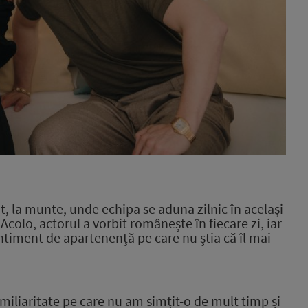
at, la munte, unde echipa se aduna zilnic în acelaș
i
colo, actorul a vorbit românește în fiecare zi, iar
ntiment de apartenență pe care nu știa că îl mai
familiaritate pe care nu am simțit-o de mult timp și