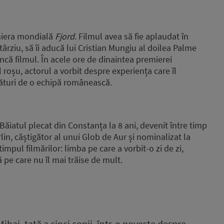
emiera mondială
Fjord
. Filmul avea să fie aplaudat în
târziu, să îi aducă lui Cristian Mungiu al doilea Palme
ncă filmul. În acele ore de dinaintea premierei
l roșu,
actorul a vorbit despre experiența care îl
ături de o echipă românească.
ăiatul plecat din Constanța la 8 ani, devenit între timp
lin, câștigător al unui Glob de Aur și nominalizat la
impul filmărilor: limba pe care a vorbit-o zi de zi,
pe care nu îl mai trăise de mult.
Mihai, tată a cinci copii, într-o poveste despre