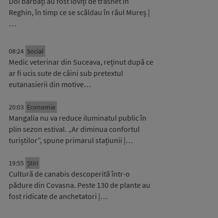
Doi bărbați au fost loviți de trăsnet în
Reghin, în timp ce se scăldau în râul Mureș |
…
08:24
Social
Medic veterinar din Suceava, reținut după ce
ar fi ucis sute de câini sub pretextul
eutanasierii din motive…
20:03
Economie
Mangalia nu va reduce iluminatul public în
plin sezon estival. „Ar diminua confortul
turiștilor”, spune primarul stațiunii |…
19:55
Știri
Cultură de canabis descoperită într-o
pădure din Covasna. Peste 130 de plante au
fost ridicate de anchetatori |…