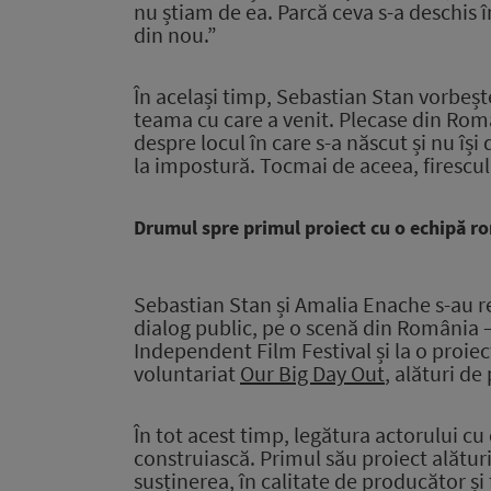
nu știam de ea. Parcă ceva s-a deschis 
din nou.”
În același timp, Sebastian Stan vorbeș
teama cu care a venit. Plecase din Rom
despre locul în care s-a născut și nu îș
la impostură.
Tocmai de aceea, firescul 
Drumul spre primul proiect cu o echipă 
Sebastian Stan și Amalia Enache s-au re
dialog public, pe o scenă din România –
Independent Film Festival și la o proiec
voluntariat
Our Big Day Out
, alături de
În tot acest timp, legătura actorului 
construiască. Primul său proiect alătur
susținerea, în calitate de producător și