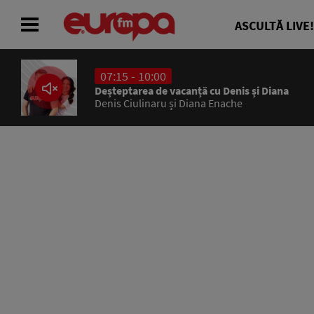
ASCULTĂ LIVE!
07:15 - 10:00
ACASĂ
Deșteptarea de vacanță cu Denis și Diana
Denis Ciulinaru și Diana Enache
ȘTIRI
RADIO
CONCURSURI
PODCAST
ASCULTĂ LIVE