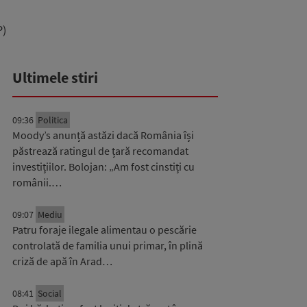
P)
Ultimele stiri
09:36
Politica
Moody’s anunță astăzi dacă România își
păstrează ratingul de țară recomandat
investițiilor. Bolojan: „Am fost cinstiți cu
românii.…
09:07
Mediu
Patru foraje ilegale alimentau o pescărie
controlată de familia unui primar, în plină
criză de apă în Arad…
08:41
Social