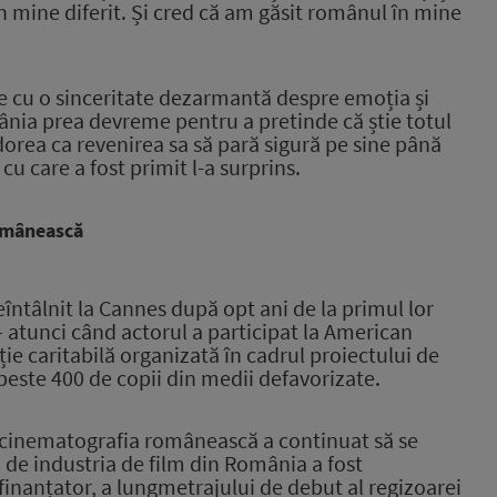
în mine diferit. Și cred că am găsit românul în mine
te cu o sinceritate dezarmantă despre emoția și
ânia prea devreme pentru a pretinde că știe totul
i dorea ca revenirea sa să pară sigură pe sine până
cu care a fost primit l-a surprins.
românească
întâlnit la Cannes după opt ani de la primul lor
 atunci când actorul a participat la American
ție caritabilă organizată în cadrul proiectului de
 peste 400 de copii din medii defavorizate.
cu cinematografia românească a continuat să se
i de industria de film din România a fost
 finanțator, a lungmetrajului de debut al regizoarei