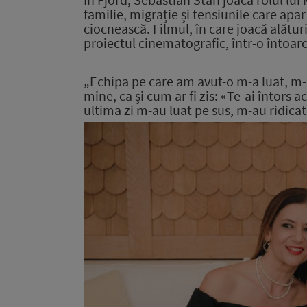
familie, migraț
ie
ș
i tensiunile care apar
ciocnească. Filmul, în care joacă alătu
proiectul cinematografic, într-o întoar
„Echipa pe care am avut-o m-a luat, m-
mine, ca și cum ar fi zis:
«
Te-ai întors ac
ultima zi m-au luat pe sus, m-au ridicat