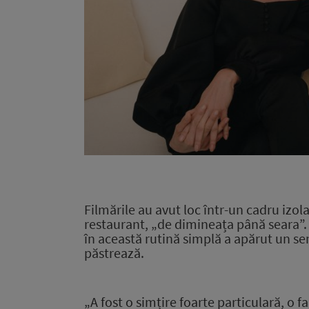
Film
ările au avut loc într-un cadru izol
restaurant,
„de dimineața până seara”. A
în această rutină simplă a apărut
un se
păstrează.
„A fost o simțire foarte particulară, o 