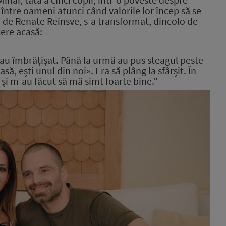
 între oameni atunci când valorile lor încep să se
ri de Renate Reinsve, s-a transformat, dincolo de
cere acasă:
au î
mbr
ățișat. Până la urmă au pus steagul peste
asă, ești unul din noi». Era să plâng la sfârșit. În
 și m-au făcut să mă simt foarte bine.”