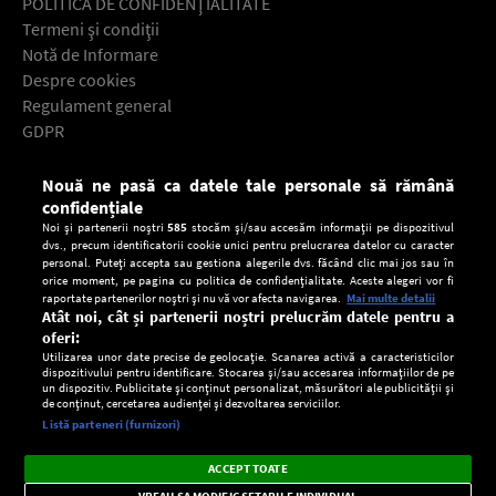
POLITICA DE CONFIDENŢIALITATE
Termeni şi condiţii
Notă de Informare
Despre cookies
Regulament general
GDPR
Contact
Nouă ne pasă ca datele tale personale să rămână
Descarcă gratuit aplicaţia Europa FM pentru smartphone:
confidențiale
Noi și partenerii noștri
585
stocăm și/sau accesăm informații pe dispozitivul
dvs., precum identificatorii cookie unici pentru prelucrarea datelor cu caracter
personal. Puteți accepta sau gestiona alegerile dvs. făcând clic mai jos sau în
orice moment, pe pagina cu politica de confidențialitate. Aceste alegeri vor fi
raportate partenerilor noștri și nu vă vor afecta navigarea.
Mai multe detalii
Atât noi, cât și partenerii noștri prelucrăm datele pentru a
oferi:
Utilizarea unor date precise de geolocație. Scanarea activă a caracteristicilor
dispozitivului pentru identificare. Stocarea și/sau accesarea informațiilor de pe
un dispozitiv. Publicitate și conținut personalizat, măsurători ale publicității și
de conținut, cercetarea audienței și dezvoltarea serviciilor.
Setări:
Listă parteneri (furnizori)
Ascultă Europa FM în aplicație
Dark
×
Instalează
Radio live, podcasturi, știri și alerte
ACCEPT TOATE
Mode
importante.