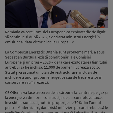
România va cere Comisiei Europene ca exploatările de lignit
să continue și după 2026, a declarat ministrul Energiei în
emisiunea Piața Victoriei de la Europa FM.
La Complexul Energetic Oltenia sunt probleme mari, a spus
Sebastian Burduja, există condiționări ale Comisiei
Europene și un prag – 2026 – de la care exploatarea lignitului
ar trebui să fie închisă. 11.000 de oameni lucrează acolo.
Statul și-a asumat un plan de restructurare, inclusiv de
închidere a unor grupuri energetice sau de trecere a lor în
conservare sau în rezervă.
CE Oltenia va face trecerea de la cărbune la centrale pe gaz și
la energie verde – prin construcția de parcuri fotovoltaice.
Investițiile sunt susținute în proporție de 70% din Fondul
pentru Modernizare, dar există întârzieri pe care trebuie să le
explicăm Comisiei Europene, precizează Sebastian Burduja.