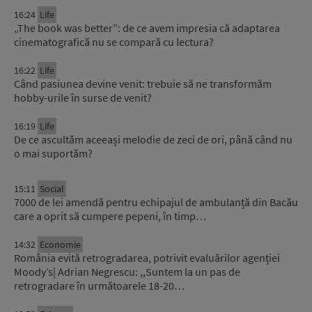
16:24
Life
„The book was better”: de ce avem impresia că adaptarea
cinematografică nu se compară cu lectura?
16:22
Life
Când pasiunea devine venit: trebuie să ne transformăm
hobby-urile în surse de venit?
16:19
Life
De ce ascultăm aceeași melodie de zeci de ori, până când nu
o mai suportăm?
15:11
Social
7000 de lei amendă pentru echipajul de ambulanță din Bacău
care a oprit să cumpere pepeni, în timp…
14:32
Economie
România evită retrogradarea, potrivit evaluărilor agenției
Moody’s| Adrian Negrescu: ,,Suntem la un pas de
retrogradare în următoarele 18-20…