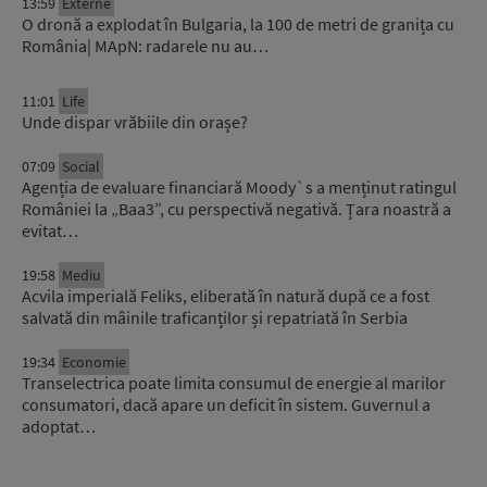
13:59
Externe
O dronă a explodat în Bulgaria, la 100 de metri de granița cu
România| MApN: radarele nu au…
11:01
Life
Unde dispar vrăbiile din orașe?
07:09
Social
Agenția de evaluare financiară Moody`s a menținut ratingul
României la „Baa3”, cu perspectivă negativă. Țara noastră a
evitat…
19:58
Mediu
Acvila imperială Feliks, eliberată în natură după ce a fost
salvată din mâinile traficanților și repatriată în Serbia
19:34
Economie
Transelectrica poate limita consumul de energie al marilor
consumatori, dacă apare un deficit în sistem. Guvernul a
adoptat…