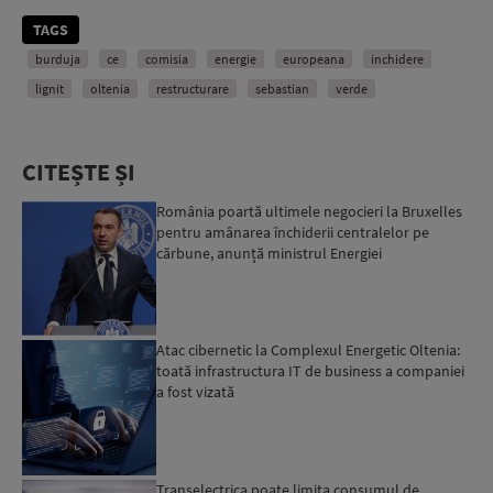
TAGS
burduja
ce
comisia
energie
europeana
inchidere
lignit
oltenia
restructurare
sebastian
verde
CITEȘTE ȘI
România poartă ultimele negocieri la Bruxelles
pentru amânarea închiderii centralelor pe
cărbune, anunță ministrul Energiei
Atac cibernetic la Complexul Energetic Oltenia:
toată infrastructura IT de business a companiei
a fost vizată
Transelectrica poate limita consumul de