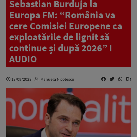
Sebastian Burduja la
Europa FM: “România va
cere Comisiei Europene ca
exploatările de lignit să
continue și după 2026” I
AUDIO
13/09/2023
Manuela Nicolescu