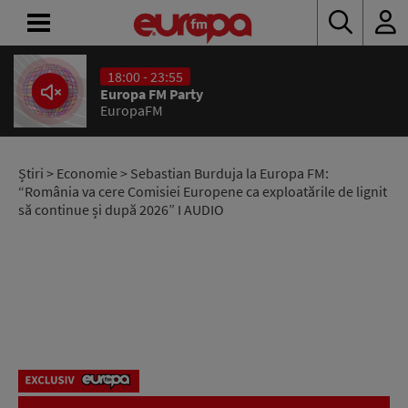
18:00 - 23:55
ACASĂ
Europa FM Party
EuropaFM
ȘTIRI
RADIO
Știri
>
Economie
> Sebastian Burduja la Europa FM:
“România va cere Comisiei Europene ca exploatările de lignit
să continue și după 2026” I AUDIO
CONCURSURI
PODCAST
ASCULTĂ
LIVE