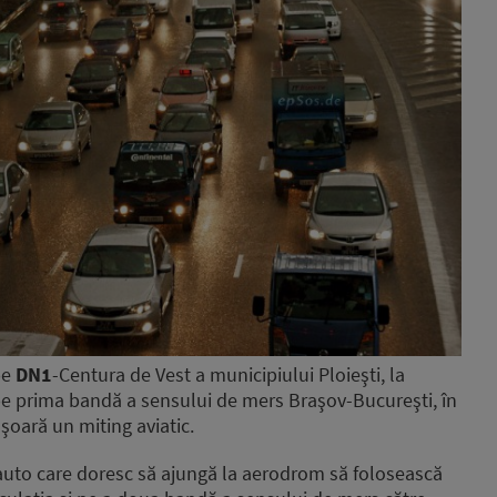
pe
DN1
-Centura de Vest a municipiului Ploieşti, la
 pe prima bandă a sensului de mers Braşov-Bucureşti, în
oară un miting aviatic.
auto care doresc să ajungă la aerodrom să folosească