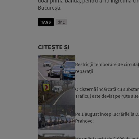
doar prima bandă, pentru a nu îngreuna cir
Bucureşti.
TAGS
dn1
CITEȘTE ȘI
Restricții temporare de circulaț
reparații
O cisternă încărcată cu substan
Traficul este deviat pe rute alt
Pe 1 august încep lucrările la 
Prahovei
Mormânt vechi de 5.000 de ani,