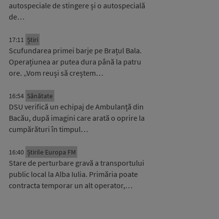
autospeciale de stingere și o autospecială
de…
17:11
Știri
Scufundarea primei barje pe Brațul Bala.
Operațiunea ar putea dura până la patru
ore. „Vom reuși să creștem…
16:54
Sănătate
DSU verifică un echipaj de Ambulanță din
Bacău, după imagini care arată o oprire la
cumpărături în timpul…
16:40
Știrile Europa FM
Stare de perturbare gravă a transportului
public local la Alba Iulia. Primăria poate
contracta temporar un alt operator,…