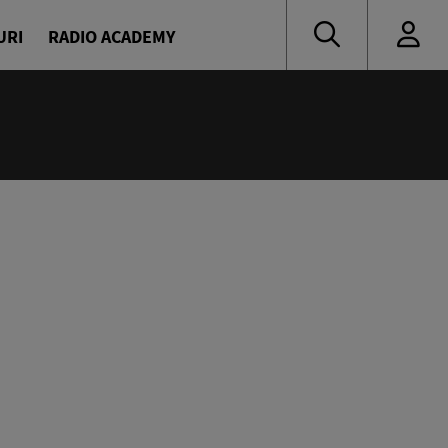
URI
RADIO ACADEMY
:00
și Daniel Osmanovici