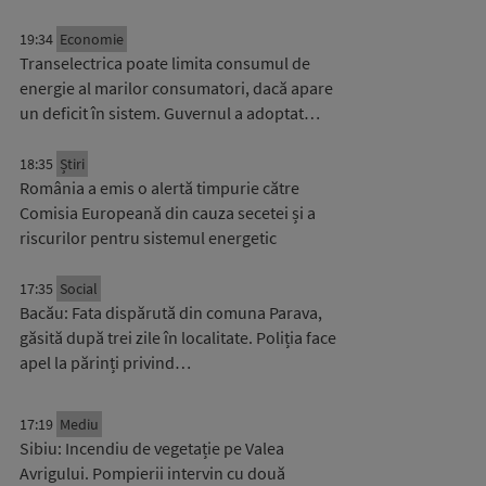
19:34
Economie
Transelectrica poate limita consumul de
energie al marilor consumatori, dacă apare
un deficit în sistem. Guvernul a adoptat…
18:35
Știri
România a emis o alertă timpurie către
Comisia Europeană din cauza secetei și a
riscurilor pentru sistemul energetic
17:35
Social
Bacău: Fata dispărută din comuna Parava,
găsită după trei zile în localitate. Poliția face
apel la părinți privind…
17:19
Mediu
Sibiu: Incendiu de vegetație pe Valea
Avrigului. Pompierii intervin cu două