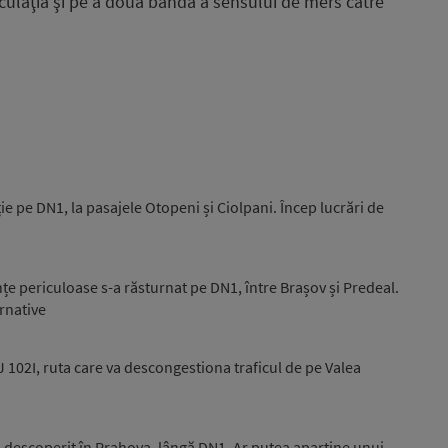
culaţia şi pe a doua bandă a sensului de mers către
ie pe DN1, la pasajele Otopeni și Ciolpani. Încep lucrări de
țe periculoase s-a răsturnat pe DN1, între Brașov și Predeal.
ernative
DJ 102I, ruta care va descongestiona traficul de pe Valea
 descoperit în Prahova, lângă DN1. Ar putea aparține unui