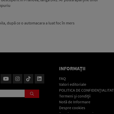
mpuriu
oila, după ce o automacara a luat foc în mers
INFORMAŢII
FAQ
Valori editoriale
POLITICA DE CONFIDENŢIALITAT
Termeni şi condiţii
Notă de Informare
Despre cookies
Regulament general