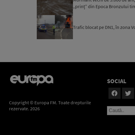
„prinț” din Epoca Bronzului ti
Trafic blocat pe DN1, în zona V
SOCIAL
Copyright © Europa FM. Toate drepturile
rezervate. 2026