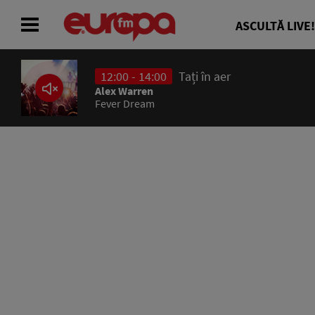
ASCULTĂ LIVE!
12:00 - 14:00
Tați în aer
ACASĂ
Alex Warren
Fever Dream
ȘTIRI
RADIO
CONCURSURI
PODCAST
ASCULTĂ LIVE