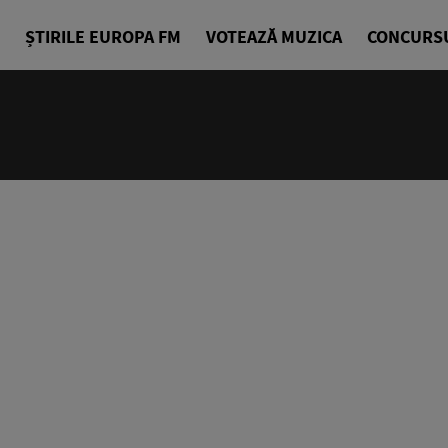
ȘTIRILE EUROPA FM
VOTEAZĂ MUZICA
CONCURS
12:00 - 14
Tați în aer
Alex Grecu 