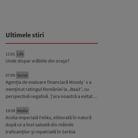
Ultimele stiri
11:01
Life
Unde dispar vrăbiile din orașe?
07:09
Social
Agenția de evaluare financiară Moody`s a
menținut ratingul României la „Baa3”, cu
perspectivă negativă. Țara noastră a evitat…
19:58
Mediu
Acvila imperială Feliks, eliberată în natură
după ce a fost salvată din mâinile
traficanților și repatriată în Serbia