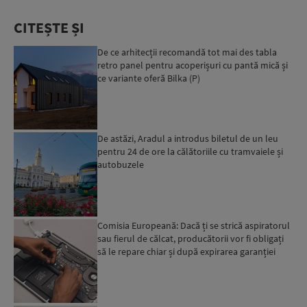
CITEȘTE ȘI
De ce arhitecții recomandă tot mai des tabla
retro panel pentru acoperișuri cu pantă mică și
ce variante oferă Bilka (P)
De astăzi, Aradul a introdus biletul de un leu
pentru 24 de ore la călătoriile cu tramvaiele și
autobuzele
Comisia Europeană: Dacă ți se strică aspiratorul
sau fierul de călcat, producătorii vor fi obligați
să le repare chiar și după expirarea garanției
leg...