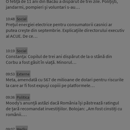
O fetiță de 11 ani din Bacău a dispărut de trei zile. Polițiști,
jandarmi, pompieri și voluntari s-au…
10:48
Social
Prețul energiei electrice pentru consumatorii casnici ar
putea crește din septembrie. Explicațiile directorului executiv
al ACUE. De ce…
10:19
Social
Constanța: Copilul de trei ani dispărut de la o stână din
Corbu a fost găsit în viață. Minorul…
09:53
Externe
Meta, amendată cu 567 de milioane de dolari pentru riscurile
la care ar fi fost expuși copiii pe platformele…
09:36
Politica
Moody’s anunță astăzi dacă România își păstrează ratingul
de țară recomandat investițiilor. Bolojan: „Am fost cinstiți cu
românii.…
09:07
Mediu