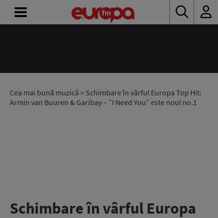
ACASĂ
ȘTIRI
RADIO
Cea mai bună muzică
> Schimbare în vârful Europa Top Hit:
Armin van Buuren & Garibay – ”I Need You” este noul no.1
CONCURSURI
PODCAST
ASCULTĂ
LIVE
Schimbare în vârful Europa