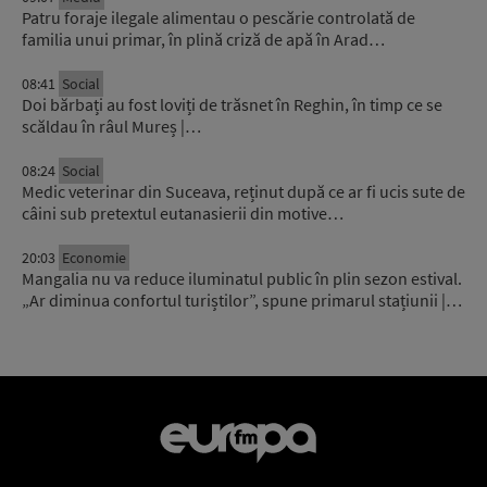
Patru foraje ilegale alimentau o pescărie controlată de
familia unui primar, în plină criză de apă în Arad…
08:41
Social
Doi bărbați au fost loviți de trăsnet în Reghin, în timp ce se
scăldau în râul Mureș |…
08:24
Social
Medic veterinar din Suceava, reținut după ce ar fi ucis sute de
câini sub pretextul eutanasierii din motive…
20:03
Economie
Mangalia nu va reduce iluminatul public în plin sezon estival.
„Ar diminua confortul turiștilor”, spune primarul stațiunii |…