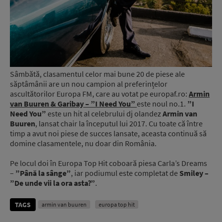
Sâmbătă, clasamentul celor mai bune 20 de piese ale
săptâmânii are un nou campion al preferințelor
ascultătorilor Europa FM, care au votat pe europaf.ro:
Armin
van Buuren & Garibay – ”I Need You”
este noul no.1.
”I
Need You”
este un hit al celebrului dj olandez
Armin van
Buuren
, lansat chair la începutul lui 2017. Cu toate că între
timp a avut noi piese de succes lansate, aceasta continuă să
domine clasamentele, nu doar din România.
Pe locul doi în Europa Top Hit coboară piesa Carla’s Dreams
–
”Până la sânge”
, iar podiumul este completat de
Smiley –
”De unde vii la ora asta?”
.
TAGS
armin van buuren
europa top hit