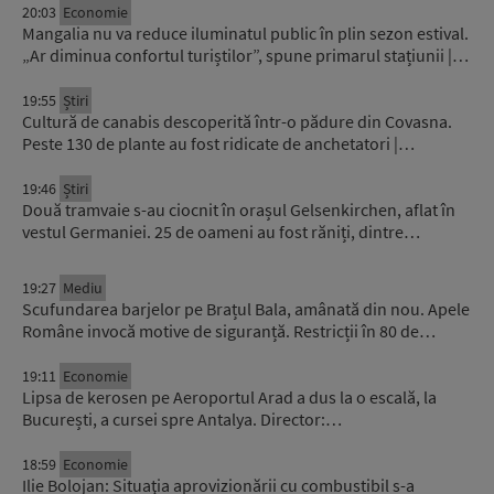
20:03
Economie
Mangalia nu va reduce iluminatul public în plin sezon estival.
„Ar diminua confortul turiștilor”, spune primarul stațiunii |…
19:55
Știri
Cultură de canabis descoperită într-o pădure din Covasna.
Peste 130 de plante au fost ridicate de anchetatori |…
19:46
Știri
Două tramvaie s-au ciocnit în orașul Gelsenkirchen, aflat în
vestul Germaniei. 25 de oameni au fost răniți, dintre…
19:27
Mediu
Scufundarea barjelor pe Brațul Bala, amânată din nou. Apele
Române invocă motive de siguranță. Restricții în 80 de…
19:11
Economie
Lipsa de kerosen pe Aeroportul Arad a dus la o escală, la
București, a cursei spre Antalya. Director:…
18:59
Economie
Ilie Bolojan: Situaţia aprovizionării cu combustibil s-a