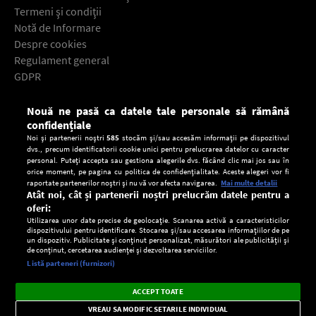
Termeni şi condiţii
Notă de Informare
Despre cookies
Regulament general
GDPR
Contact
Nouă ne pasă ca datele tale personale să rămână
Descarcă gratuit aplicaţia Europa FM pentru smartphone:
confidențiale
Noi și partenerii noștri
585
stocăm și/sau accesăm informații pe dispozitivul
dvs., precum identificatorii cookie unici pentru prelucrarea datelor cu caracter
personal. Puteți accepta sau gestiona alegerile dvs. făcând clic mai jos sau în
orice moment, pe pagina cu politica de confidențialitate. Aceste alegeri vor fi
raportate partenerilor noștri și nu vă vor afecta navigarea.
Mai multe detalii
Atât noi, cât și partenerii noștri prelucrăm datele pentru a
oferi:
Utilizarea unor date precise de geolocație. Scanarea activă a caracteristicilor
dispozitivului pentru identificare. Stocarea și/sau accesarea informațiilor de pe
un dispozitiv. Publicitate și conținut personalizat, măsurători ale publicității și
de conținut, cercetarea audienței și dezvoltarea serviciilor.
Setări:
Listă parteneri (furnizori)
Ascultă Europa FM în aplicație
Dark
×
Instalează
Radio live, podcasturi, știri și alerte
ACCEPT TOATE
Mode
importante.
VREAU SA MODIFIC SETARILE INDIVIDUAL
CONFIDENŢIALITATE