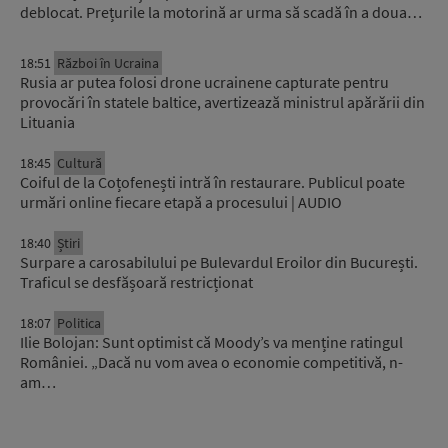
deblocat. Prețurile la motorină ar urma să scadă în a doua…
18:51
Război în Ucraina
Rusia ar putea folosi drone ucrainene capturate pentru
provocări în statele baltice, avertizează ministrul apărării din
Lituania
18:45
Cultură
Coiful de la Coțofenești intră în restaurare. Publicul poate
urmări online fiecare etapă a procesului | AUDIO
18:40
Știri
Surpare a carosabilului pe Bulevardul Eroilor din București.
Traficul se desfășoară restricționat
18:07
Politica
Ilie Bolojan: Sunt optimist că Moody’s va menține ratingul
României. „Dacă nu vom avea o economie competitivă, n-
am…