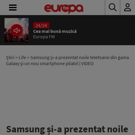
24/24
ACASĂ
Cea mai bună muzică
Europa FM
ȘTIRI
RADIO
Știri
>
Life
> Samsung și-a prezentat noile telefoane din gama
Galaxy și un nou smartphone pliabil | VIDEO
CONCURSURI
PODCAST
ASCULTĂ
LIVE
Samsung și-a prezentat noile