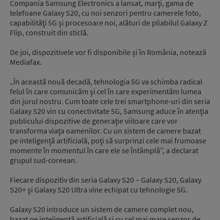
Compania Samsung Electronics a lansat, marţi, gama de
telefoane Galaxy S20, cu noi senzori pentru camerele foto,
capabilităţi 5G şi procesoare noi, alături de pliabilul Galaxy Z
Flip, construit din sticlă.
De joi, dispozitivele vor fi disponibile și în România, notează
Mediafax.
„În această nouă decadă, tehnologia 5G va schimba radical
felul în care comunicăm şi cel în care experimentăm lumea
din jurul nostru. Cum toate cele trei smartphone-uri din seria
Galaxy S20 vin cu conectivitate 5G, Samsung aduce în atenţia
publicului dispozitive de generaţie viitoare care vor
transforma viaţa oamenilor. Cu un sistem de camere bazat
pe inteligenţă artificială, poţi să surprinzi cele mai frumoase
momente în momentul în care ele se întâmplă”, a declarat
grupul sud-coreean.
Fiecare dispozitiv din seria Galaxy S20 – Galaxy S20, Galaxy
S20+ şi Galaxy S20 Ultra vine echipat cu tehnologie 5G.
Galaxy S20 introduce un sistem de camere complet nou,
bazat pe inteligenţă artificială şi cu cel mai mare senzor de