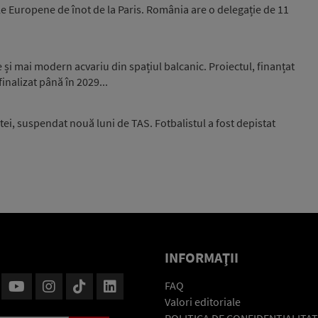
e Europene de înot de la Paris. România are o delegație de 11
și mai modern acvariu din spațiul balcanic. Proiectul, finanțat
inalizat până în 2029...
ei, suspendat nouă luni de TAS. Fotbalistul a fost depistat
INFORMAŢII
FAQ
Valori editoriale