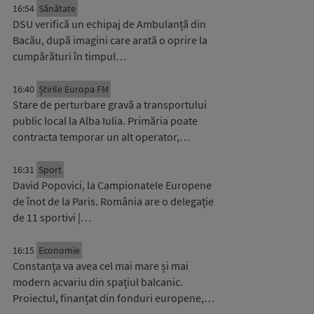
16:54
Sănătate
DSU verifică un echipaj de Ambulanță din
Bacău, după imagini care arată o oprire la
cumpărături în timpul…
16:40
Știrile Europa FM
Stare de perturbare gravă a transportului
public local la Alba Iulia. Primăria poate
contracta temporar un alt operator,…
16:31
Sport
David Popovici, la Campionatele Europene
de înot de la Paris. România are o delegație
de 11 sportivi |…
16:15
Economie
Constanța va avea cel mai mare și mai
modern acvariu din spațiul balcanic.
Proiectul, finanțat din fonduri europene,…