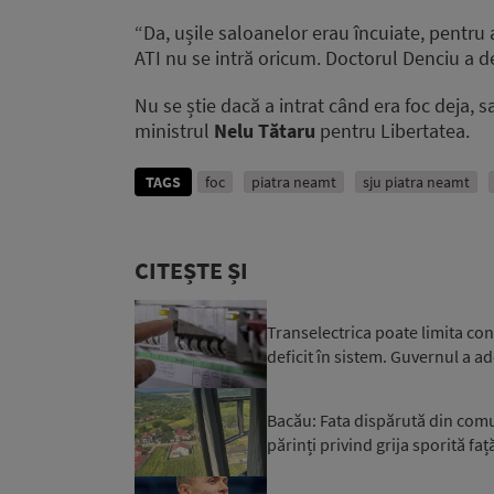
“Da, ușile saloanelor erau încuiate, pentru a
ATI nu se intră oricum. Doctorul Denciu a des
Nu se știe dacă a intrat când era foc deja, s
ministrul
Nelu Tătaru
pentru Libertatea.
TAGS
foc
piatra neamt
sju piatra neamt
CITEȘTE ȘI
Transelectrica poate limita co
deficit în sistem. Guvernul a ad
Bacău: Fata dispărută din comuna
părinți privind grija sporită față