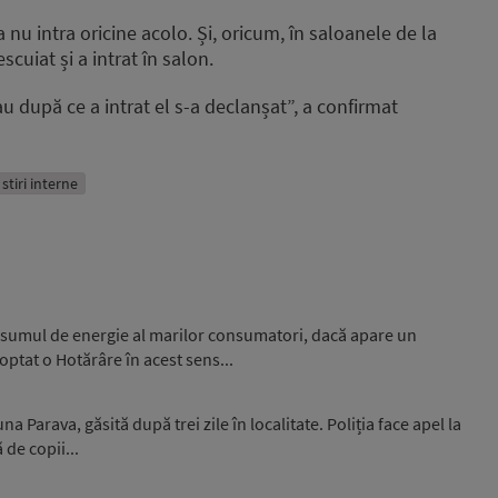
 nu intra oricine acolo. Și, oricum, în saloanele de la
cuiat și a intrat în salon.
au după ce a intrat el s-a declanșat”, a confirmat
stiri interne
nsumul de energie al marilor consumatori, dacă apare un
optat o Hotărâre în acest sens...
 Parava, găsită după trei zile în localitate. Poliția face apel la
 de copii...