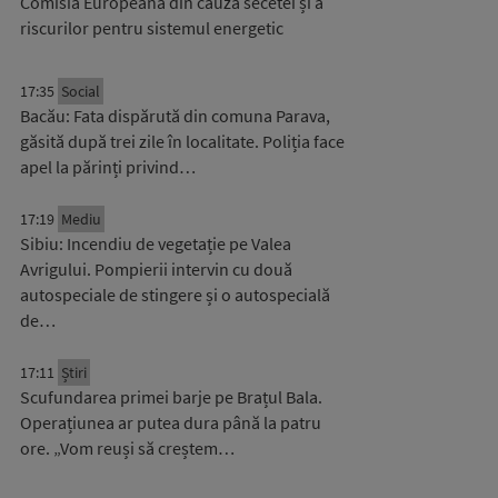
Comisia Europeană din cauza secetei și a
riscurilor pentru sistemul energetic
17:35
Social
Bacău: Fata dispărută din comuna Parava,
găsită după trei zile în localitate. Poliția face
apel la părinți privind…
17:19
Mediu
Sibiu: Incendiu de vegetație pe Valea
Avrigului. Pompierii intervin cu două
autospeciale de stingere și o autospecială
de…
17:11
Știri
Scufundarea primei barje pe Brațul Bala.
Operațiunea ar putea dura până la patru
ore. „Vom reuși să creștem…