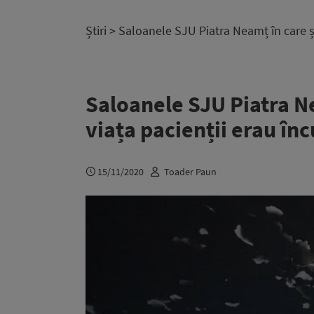
Știri
> Saloanele SJU Piatra Neamț în care și
Saloanele SJU Piatra Ne
viața pacienții erau înc
15/11/2020
Toader Paun