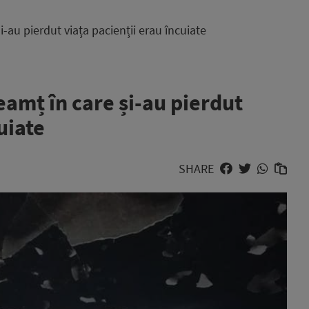
-au pierdut viața pacienții erau încuiate
amț în care și-au pierdut
uiate
SHARE