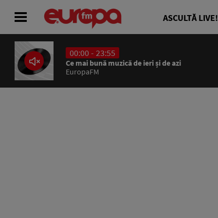
ASCULTĂ LIVE!
00:00 - 23:55
ACASĂ
Ce mai bună muzică de ieri și de azi
EuropaFM
ȘTIRI
RADIO
CONCURSURI
PODCAST
ASCULTĂ LIVE