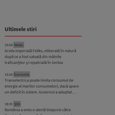
Ultimele stiri
19:58
Mediu
Acvila imperială Feliks, eliberată în natură
după ce a fost salvată din mâinile
traficanților și repatriată în Serbia
19:34
Economie
Transelectrica poate limita consumul de
energie al marilor consumatori, dacă apare
un deficit în sistem. Guvernul a adoptat…
18:35
Știri
România a emis o alertă timpurie către