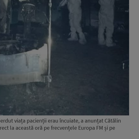
rdut viața pacienții erau încuiate, a anunțat Cătălin
irect la această oră pe frecvențele Europa FM și pe