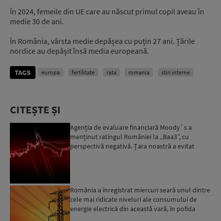
În 2024, femeile din UE care au născut primul copil aveau în
medie 30 de ani.
În România, vârsta medie depășea cu puțin 27 ani. Țările
nordice au depășit însă media europeană.
TAGS
europa
fertilitate
rata
romania
stiri interne
CITEȘTE ȘI
Agenția de evaluare financiară Moody`s a
menținut ratingul României la „Baa3”, cu
perspectivă negativă. Țara noastră a evitat
momentan retrogradarea...
România a înregistrat miercuri seară unul dintre
cele mai ridicate niveluri ale consumului de
energie electrică din această vară, în pofida
apelului l...