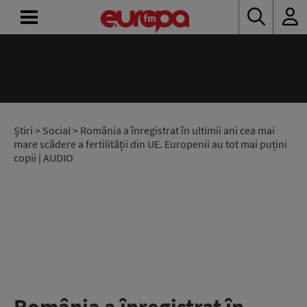
ACASĂ
ȘTIRI
RADIO
Știri
>
Social
> România a înregistrat în ultimii ani cea mai
mare scădere a fertilității din UE. Europenii au tot mai puțini
copii | AUDIO
CONCURSURI
PODCAST
ASCULTĂ
LIVE