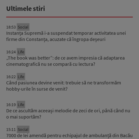
Ultimele stiri
18:53
Social
Instanța Supremă i-a suspendat temporar activitatea unei
firme din Constanța, acuzate că îngropa deșeuri
16:24
Life
„The book was better”: de ce avem impresia că adaptarea
cinematografică nu se compară cu lectura?
16:22
Life
Când pasiunea devine venit: trebuie să ne transformăm
hobby-urile în surse de venit?
16:19
Life
De ce ascultăm aceeași melodie de zeci de ori, până când nu
o mai suportăm?
15:11
Social
7000 de lei amendă pentru echipajul de ambulanță din Bacău