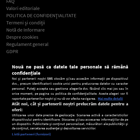
FAQ
Valori editoriale
POLITICA DE CONFIDENŢIALITATE
Termeni şi condiţii
Notă de Informare
Despre cookies
Regulament general
GDPR
Contact
Nouă ne pasă ca datele tale personale să rămână
Descarcă gratuit aplicaţia Europa FM pentru smartphone:
confidențiale
Noi și partenerii noștri
585
stocăm și/sau accesăm informații pe dispozitivul
dvs., precum identificatorii cookie unici pentru prelucrarea datelor cu caracter
personal. Puteți accepta sau gestiona alegerile dvs. făcând clic mai jos sau în
orice moment, pe pagina cu politica de confidențialitate. Aceste alegeri vor fi
raportate partenerilor noștri și nu vă vor afecta navigarea.
Mai multe detalii
Atât noi, cât și partenerii noștri prelucrăm datele pentru a
oferi:
Utilizarea unor date precise de geolocație. Scanarea activă a caracteristicilor
dispozitivului pentru identificare. Stocarea și/sau accesarea informațiilor de pe
un dispozitiv. Publicitate și conținut personalizat, măsurători ale publicității și
de conținut, cercetarea audienței și dezvoltarea serviciilor.
Setări:
Listă parteneri (furnizori)