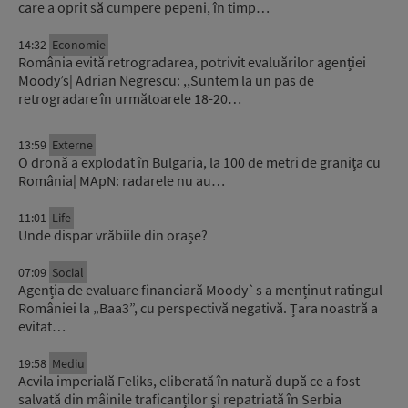
care a oprit să cumpere pepeni, în timp…
14:32
Economie
România evită retrogradarea, potrivit evaluărilor agenției
Moody’s| Adrian Negrescu: ,,Suntem la un pas de
retrogradare în următoarele 18-20…
13:59
Externe
O dronă a explodat în Bulgaria, la 100 de metri de granița cu
România| MApN: radarele nu au…
11:01
Life
Unde dispar vrăbiile din orașe?
07:09
Social
Agenția de evaluare financiară Moody`s a menținut ratingul
României la „Baa3”, cu perspectivă negativă. Țara noastră a
evitat…
19:58
Mediu
Acvila imperială Feliks, eliberată în natură după ce a fost
salvată din mâinile traficanților și repatriată în Serbia