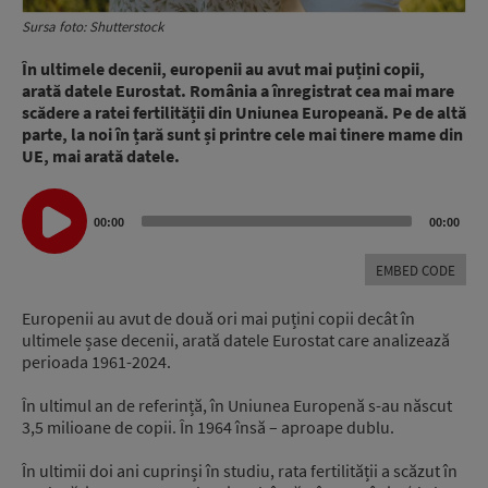
Sursa foto: Shutterstock
În ultimele decenii, europenii au avut mai puțini copii,
arată datele Eurostat. România a înregistrat cea mai mare
scădere a ratei fertilității din Uniunea Europeană. Pe de altă
parte, la noi în țară sunt și printre cele mai tinere mame din
UE, mai arată datele.
Audio
00:00
00:00
Player
EMBED CODE
Europenii au avut de două ori mai puțini copii decât în
ultimele șase decenii, arată datele Eurostat care analizează
perioada 1961-2024.
În ultimul an de referință, în Uniunea Europenă s-au născut
3,5 milioane de copii. În 1964 însă – aproape dublu.
În ultimii doi ani cuprinși în studiu, rata fertilității a scăzut în