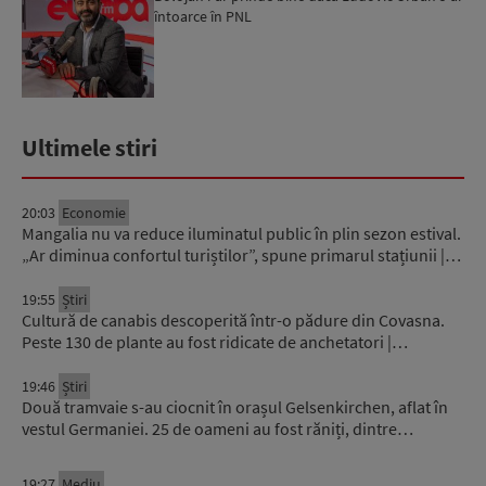
întoarce în PNL
Ultimele stiri
20:03
Economie
Mangalia nu va reduce iluminatul public în plin sezon estival.
„Ar diminua confortul turiștilor”, spune primarul stațiunii |…
19:55
Știri
Cultură de canabis descoperită într-o pădure din Covasna.
Peste 130 de plante au fost ridicate de anchetatori |…
19:46
Știri
Două tramvaie s-au ciocnit în orașul Gelsenkirchen, aflat în
vestul Germaniei. 25 de oameni au fost răniți, dintre…
19:27
Mediu