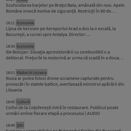
Scufundarea barjelor pe Brațul Bala, amânată din nou. Apele
Române invocă motive de siguranță. Restricții în 80 de…
19:11
Economie
Lipsa de kerosen pe Aeroportul Arad a dus la o escală, la
București, a cursei spre Antalya. Director:…
18:59
Economie
Ilie Bolojan: Situaţia aprovizionării cu combustibil s-a
deblocat. Prețurile la motorină ar urma să scadă în a doua…
18:51
Război în Ucraina
Rusia ar putea folosi drone ucrainene capturate pentru
provocări în statele baltice, avertizează ministrul apărării din
Lituania
18:45
Cultură
Coiful de la Coțofenești intră în restaurare. Publicul poate
urmări online fiecare etapă a procesului | AUDIO
18:40
Știri
Surpare a carosabilului pe Bulevardul Eroilor din București.