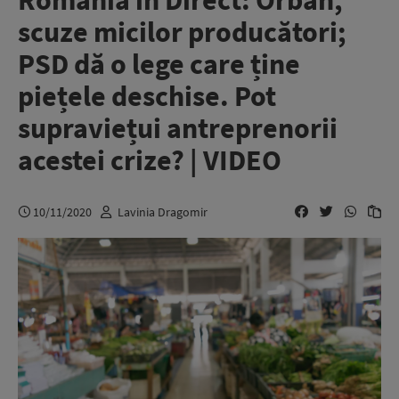
România în Direct: Orban,
scuze micilor producători;
PSD dă o lege care ține
piețele deschise. Pot
supraviețui antreprenorii
acestei crize? | VIDEO
10/11/2020
Lavinia Dragomir