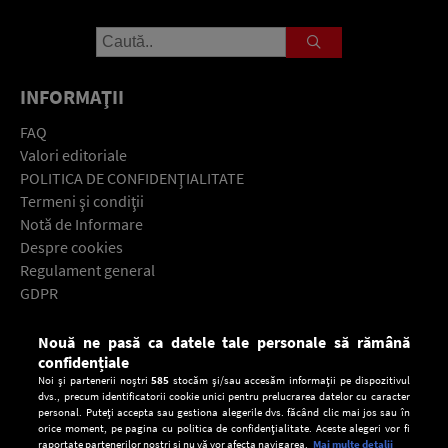
INFORMAŢII
FAQ
Valori editoriale
POLITICA DE CONFIDENŢIALITATE
Termeni şi condiţii
Notă de Informare
Despre cookies
Regulament general
GDPR
Contact
Nouă ne pasă ca datele tale personale să rămână
Descarcă gratuit aplicaţia Europa FM pentru smartphone:
confidențiale
Noi și partenerii noștri
585
stocăm și/sau accesăm informații pe dispozitivul
dvs., precum identificatorii cookie unici pentru prelucrarea datelor cu caracter
personal. Puteți accepta sau gestiona alegerile dvs. făcând clic mai jos sau în
orice moment, pe pagina cu politica de confidențialitate. Aceste alegeri vor fi
raportate partenerilor noștri și nu vă vor afecta navigarea.
Mai multe detalii