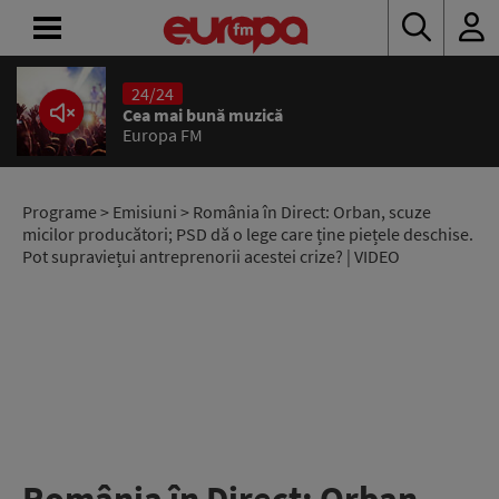
24/24
ACASĂ
Cea mai bună muzică
Europa FM
ȘTIRI
RADIO
Programe
>
Emisiuni
> România în Direct: Orban, scuze
micilor producători; PSD dă o lege care ține piețele deschise.
Pot supraviețui antreprenorii acestei crize? | VIDEO
CONCURSURI
PODCAST
ASCULTĂ
LIVE