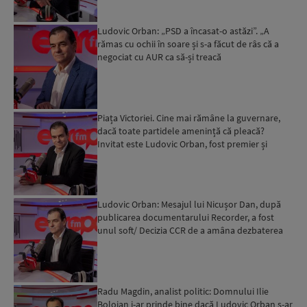
Ludovic Orban: „PSD a încasat-o astăzi”. „A
rămas cu ochii în soare și s-a făcut de râs că a
negociat cu AUR ca să-și treacă
amendamentele”...
Piața Victoriei. Cine mai rămâne la guvernare,
dacă toate partidele amenință că pleacă?
Invitat este Ludovic Orban, fost premier și
președinte al part...
Ludovic Orban: Mesajul lui Nicușor Dan, după
publicarea documentarului Recorder, a fost
unul soft/ Decizia CCR de a amâna dezbaterea
sesizării ÎCCJ pr...
Radu Magdin, analist politic: Domnului Ilie
Bolojan i-ar prinde bine dacă Ludovic Orban s-ar