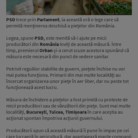
PSD
trece prin
Parlament
, la această oră o lege care să
permită menținerea deschisă a piețelor din România.
Legea, spune
PSD,
este menită să-i ajute pe micii
producători din
România
loviți de această măsură. Între
timp, premierul
Orban
și-a cerut scuze acestora spunând că
măsura este necesară din punct de vedere sanitar.
Potrivit regulilor stabilite de guvern, piețele închise nu vor
mai putea funcționa. Primarii din mai multe localități au
încercat organizarea unor piețe în aer liber, dar nu peste tot
funcționează acest lucru.
Măsura de închidere a piețelor a fost primită cu proteste de
micii producători sau de vânzătorii din piețe. Sunt mai multe
localități,
București, Tulcea, Timișoara
în care aceștia au
acționat spontan împotriva acțiunii guvernului.
Producătorii spun că această măsură îi pune în impas pe cei
care lucraeză în agricultură, dar avantajează marile companii