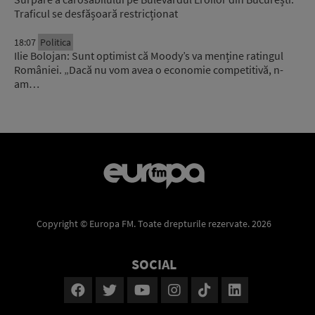
Traficul se desfășoară restricționat
18:07
Politica
Ilie Bolojan: Sunt optimist că Moody’s va menține ratingul
României. „Dacă nu vom avea o economie competitivă, n-
am…
Copyright © Europa FM. Toate drepturile rezervate. 2026
SOCIAL