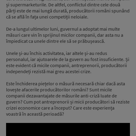
și supermarketurile. De altfel, conflictul dintre cele două
părți este de mai lungă durată, producătorii români spunând
că se află în fața unei competiții neloiale.
De-a lungul ultimelor luni, guvernul a adoptat mai multe
măsuri care vin în sprijinul micilor companii, dar asta nu a
împiedicat ca unele dintre ele să se prăbușească.
Unele și-au închis activitatea, iar altele și-au redus
personalul, iar ajutoarele de la guvern au fost insuficiente. Și
este evident că micile companii, antreprenorii, producătorii
independeți rezistă mai greu acestei crize.
Este închiderea piețelor o măsură necesară chiar dacă asta
lovește afacerile producătorilor români? Sunt micile
companii dezavantajate de măsurile anti-criză luate de
guvern? Cum pot antreprenorii și micii producători să reziste
crizei economice care a început? Care este experiența
voastră în această perioadă?