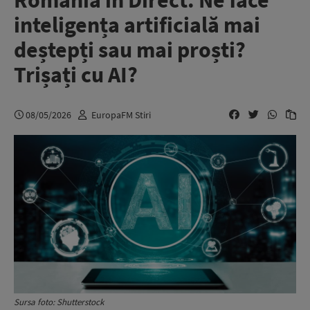
România în Direct. Ne face
inteligența artificială mai
deștepți sau mai proști?
Trișați cu AI?
08/05/2026
EuropaFM Stiri
Sursa foto: Shutterstock