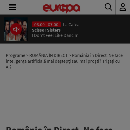
06:00 - 07:00
La Cafea
ACASĂ
Scissor Sisters
I Don't Feel Like Dancin'
ȘTIRI
RADIO
Programe
>
ROMÂNIA ÎN DIRECT
> România în Direct. Ne face
inteligența artificială mai deștepți sau mai proști? Trișați cu
AI?
CONCURSURI
PODCAST
ASCULTĂ
LIVE