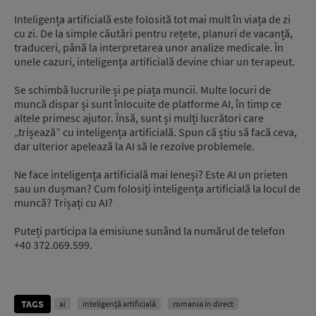
Inteligența artificială este folosită tot mai mult în viața de zi
cu zi. De la simple căutări pentru rețete, planuri de vacanță,
traduceri, până la interpretarea unor analize medicale. În
unele cazuri, inteligența artificială devine chiar un terapeut.
Se schimbă lucrurile și pe piața muncii. Multe locuri de
muncă dispar și sunt înlocuite de platforme AI, în timp ce
altele primesc ajutor. Însă, sunt și mulți lucrători care
„trișează” cu inteligența artificială. Spun că știu să facă ceva,
dar ulterior apelează la AI să le rezolve problemele.
Ne face inteligența artificială mai leneși? Este AI un prieten
sau un dușman? Cum folosiți inteligența artificială la locul de
muncă? Trișați cu AI?
Puteți participa la emisiune sunând la numărul de telefon
+40 372.069.599.
TAGS
ai
inteligenţă artificială
romania in direct