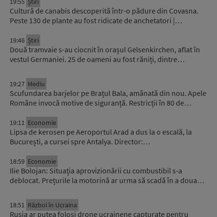
19:55
Știri
Cultură de canabis descoperită într-o pădure din Covasna.
Peste 130 de plante au fost ridicate de anchetatori |…
19:46
Știri
Două tramvaie s-au ciocnit în orașul Gelsenkirchen, aflat în
vestul Germaniei. 25 de oameni au fost răniți, dintre…
19:27
Mediu
Scufundarea barjelor pe Brațul Bala, amânată din nou. Apele
Române invocă motive de siguranță. Restricții în 80 de…
19:11
Economie
Lipsa de kerosen pe Aeroportul Arad a dus la o escală, la
București, a cursei spre Antalya. Director:…
18:59
Economie
Ilie Bolojan: Situaţia aprovizionării cu combustibil s-a
deblocat. Prețurile la motorină ar urma să scadă în a doua…
18:51
Război în Ucraina
Rusia ar putea folosi drone ucrainene capturate pentru