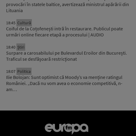
provocări în statele baltice, avertizează ministrul apărării din
Lituania
18:45
Cultură
Coiful de la Coțofenești intră în restaurare. Publicul poate
urmări online fiecare etapă a procesului | AUDIO
18:40
Știri
Surpare a carosabilului pe Bulevardul Eroilor din București.
Traficul se desfășoară restricționat
18:07
Politica
Ilie Bolojan: Sunt optimist că Moody’s va menține ratingul
României. „Dacă nu vom avea o economie competitivă, n-
am…