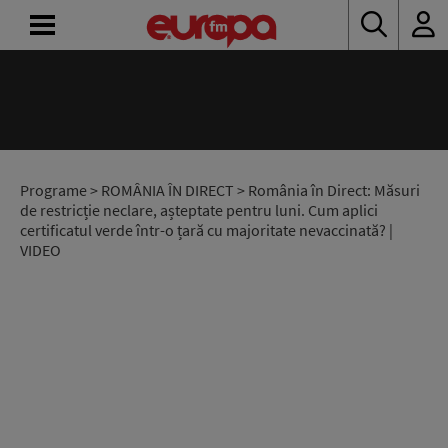
ACASĂ
ȘTIRI
RADIO
Programe
>
ROMÂNIA ÎN DIRECT
> România în Direct: Măsuri
de restricție neclare, așteptate pentru luni. Cum aplici
certificatul verde într-o țară cu majoritate nevaccinată? |
CONCURSURI
VIDEO
PODCAST
ASCULTĂ
LIVE