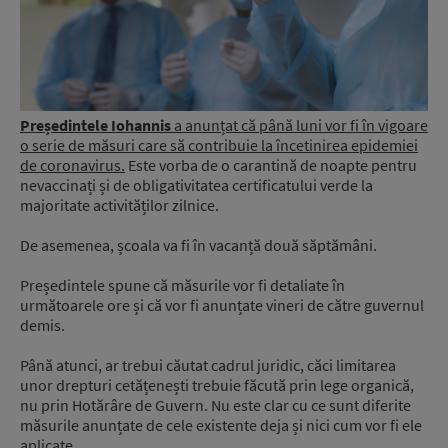
Președintele Iohannis
a anunțat că până luni vor fi în vigoare
o serie de măsuri care să contribuie la încetinirea epidemiei
de coronavirus.
Este vorba de o carantină de noapte pentru
nevaccinați și de obligativitatea certificatului verde la
majoritate activităților zilnice.
De asemenea, școala va fi în vacanță două săptămâni.
Președintele spune că măsurile vor fi detaliate în
următoarele ore și că vor fi anunțate vineri de către guvernul
demis.
Până atunci, ar trebui căutat cadrul juridic, căci limitarea
unor drepturi cetățenești trebuie făcută prin lege organică,
nu prin Hotărâre de Guvern. Nu este clar cu ce sunt diferite
măsurile anunțate de cele existente deja și nici cum vor fi ele
aplicate.