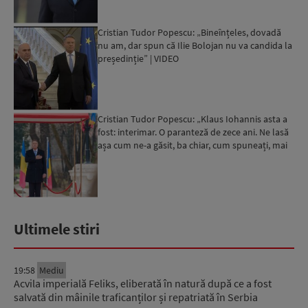
Cristian Tudor Popescu: „Bineînțeles, dovadă
nu am, dar spun că Ilie Bolojan nu va candida la
președinție” | VIDEO
Cristian Tudor Popescu: „Klaus Iohannis asta a
fost: interimar. O paranteză de zece ani. Ne lasă
așa cum ne-a găsit, ba chiar, cum spuneați, mai
rău” ...
Ultimele stiri
19:58
Mediu
Acvila imperială Feliks, eliberată în natură după ce a fost
salvată din mâinile traficanților și repatriată în Serbia