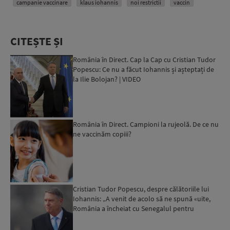
campanie vaccinare
klaus iohannis
noi restrictii
vaccin
CITEȘTE ȘI
România în Direct. Cap la Cap cu Cristian Tudor
Popescu: Ce nu a făcut Iohannis și așteptați de
la Ilie Bolojan? | VIDEO
România în Direct. Campioni la rujeolă. De ce nu
ne vaccinăm copiii?
Cristian Tudor Popescu, despre călătoriile lui
Iohannis: „A venit de acolo să ne spună «uite,
România a încheiat cu Senegalul pentru
litiu?» Nu. «Iohă...