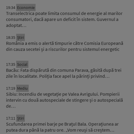
19:34
Economie
Transelectrica poate limita consumul de energie al marilor
consumatori, dacă apare un deficit în sistem. Guvernul a
adoptat…
18:35
Știri
România a emis o alertă timpurie către Comisia Europeană
din cauza secetei și a riscurilor pentru sistemul energetic
17:35
Social
Bacău: Fata dispărută din comuna Parava, găsită după trei
zile în localitate. Poliția face apel la părinți privind…
17:19
Mediu
Sibiu: Incendiu de vegetație pe Valea Avrigului. Pompierii
intervin cu două autospeciale de stingere și o autospecială
de…
17:11
Știri
Scufundarea primei barje pe Brațul Bala. Operațiunea ar
putea dura până la patru ore. „Vom reuși să creștem…