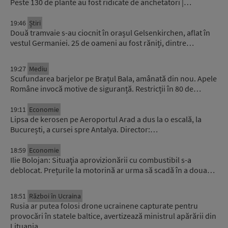
Peste 130 de plante au fost ridicate de anchetatori |…
19:46
Știri
Două tramvaie s-au ciocnit în orașul Gelsenkirchen, aflat în
vestul Germaniei. 25 de oameni au fost răniți, dintre…
19:27
Mediu
Scufundarea barjelor pe Brațul Bala, amânată din nou. Apele
Române invocă motive de siguranță. Restricții în 80 de…
19:11
Economie
Lipsa de kerosen pe Aeroportul Arad a dus la o escală, la
București, a cursei spre Antalya. Director:…
18:59
Economie
Ilie Bolojan: Situaţia aprovizionării cu combustibil s-a
deblocat. Prețurile la motorină ar urma să scadă în a doua…
18:51
Război în Ucraina
Rusia ar putea folosi drone ucrainene capturate pentru
provocări în statele baltice, avertizează ministrul apărării din
Lituania