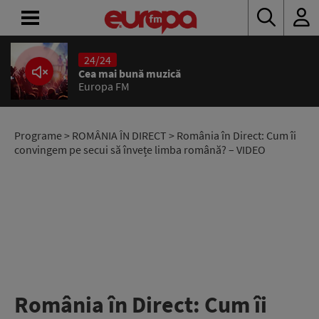
24/24
ACASĂ
Cea mai bună muzică
Europa FM
ȘTIRI
RADIO
Programe
>
ROMÂNIA ÎN DIRECT
> România în Direct: Cum îi
convingem pe secui să învețe limba română? – VIDEO
CONCURSURI
PODCAST
ASCULTĂ
LIVE
România în Direct: Cum îi