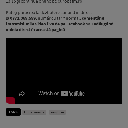
13:15 și continuă online pe europafm.ro.
Puteți participa la dezbatere sunând în direct
la
0372.069.599
, număr cu tarif normal,
comentând
transmisiunile video live de pe
Facebook
sau
adăugând
opinia direct în această pagină
.
TAGS
limba română
maghiari