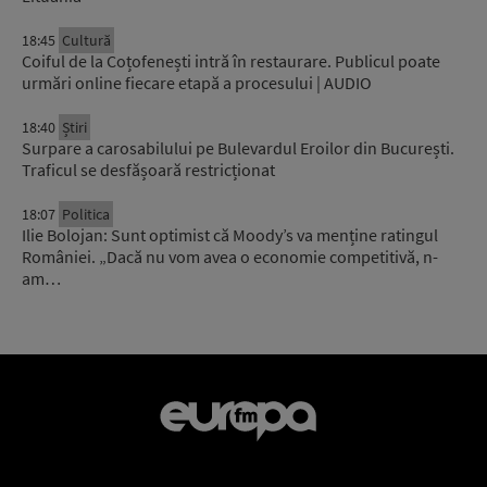
18:45
Cultură
Coiful de la Coțofenești intră în restaurare. Publicul poate
urmări online fiecare etapă a procesului | AUDIO
18:40
Știri
Surpare a carosabilului pe Bulevardul Eroilor din București.
Traficul se desfășoară restricționat
18:07
Politica
Ilie Bolojan: Sunt optimist că Moody’s va menține ratingul
României. „Dacă nu vom avea o economie competitivă, n-
am…