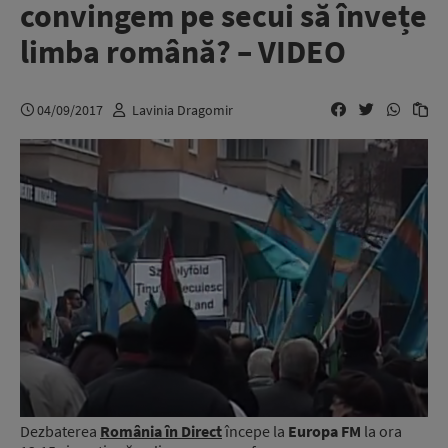
convingem pe secui să învețe
limba română? – VIDEO
04/09/2017
Lavinia Dragomir
Dezbaterea
România în Direct
începe la
Europa FM
la ora