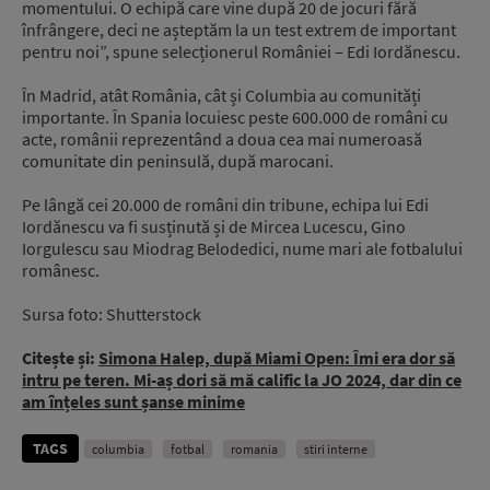
momentului. O echipă care vine după 20 de jocuri fără
înfrângere, deci ne așteptăm la un test extrem de important
pentru noi”, spune selecționerul României – Edi Iordănescu.
În Madrid, atât România, cât și Columbia au comunități
importante. În Spania locuiesc peste 600.000 de români cu
acte, românii reprezentând a doua cea mai numeroasă
comunitate din peninsulă, după marocani.
Pe lângă cei 20.000 de români din tribune, echipa lui Edi
Iordănescu va fi susținută și de Mircea Lucescu, Gino
Iorgulescu sau Miodrag Belodedici, nume mari ale fotbalului
românesc.
Sursa foto: Shutterstock
Citește și:
Simona Halep, după Miami Open: Îmi era dor să
intru pe teren. Mi-aș dori să mă calific la JO 2024, dar din ce
am înțeles sunt șanse minime
TAGS
columbia
fotbal
romania
stiri interne