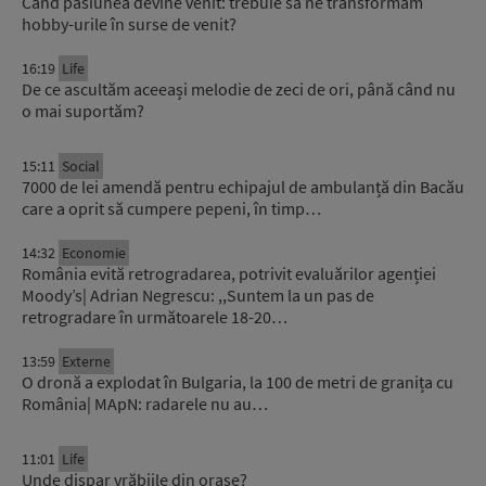
Când pasiunea devine venit: trebuie să ne transformăm
hobby-urile în surse de venit?
16:19
Life
De ce ascultăm aceeași melodie de zeci de ori, până când nu
o mai suportăm?
15:11
Social
7000 de lei amendă pentru echipajul de ambulanță din Bacău
care a oprit să cumpere pepeni, în timp…
14:32
Economie
România evită retrogradarea, potrivit evaluărilor agenției
Moody’s| Adrian Negrescu: ,,Suntem la un pas de
retrogradare în următoarele 18-20…
13:59
Externe
O dronă a explodat în Bulgaria, la 100 de metri de granița cu
România| MApN: radarele nu au…
11:01
Life
Unde dispar vrăbiile din orașe?