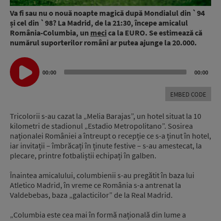
Va fi sau nu o nouă noapte magică după Mondialul din `94
și cel din `98? La Madrid, de la 21:30, începe amicalul
România-Columbia, un
meci
ca la EURO. Se estimează că
numărul suporterilor români ar putea ajunge la 20.000.
Audio
00:00
00:00
Player
EMBED CODE
Tricolorii s-au cazat la „Melia Barajas”, un hotel situat la 10
kilometri de stadionul „Estadio Metropolitano”. Sosirea
naționalei României a întreupt o recepție ce s-a ținut în hotel,
iar invitații – îmbrăcați în ținute festive – s-au amestecat, la
plecare, printre fotbaliștii echipați în galben.
Înaintea amicalului, columbienii s-au pregătit în baza lui
Atletico Madrid, în vreme ce România s-a antrenat la
Valdebebas, baza „galacticilor” de la Real Madrid.
„Columbia este cea mai în formă națională din lume a