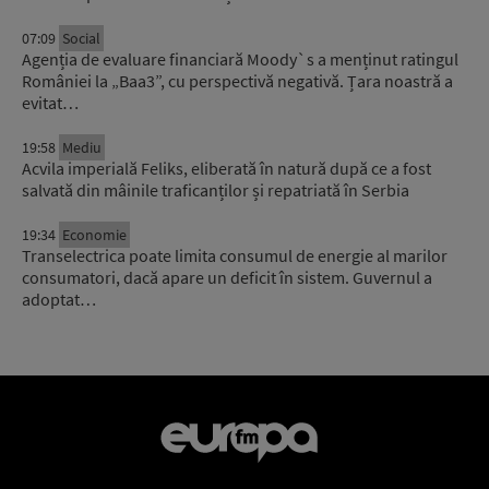
07:09
Social
Agenția de evaluare financiară Moody`s a menținut ratingul
României la „Baa3”, cu perspectivă negativă. Țara noastră a
evitat…
19:58
Mediu
Acvila imperială Feliks, eliberată în natură după ce a fost
salvată din mâinile traficanților și repatriată în Serbia
19:34
Economie
Transelectrica poate limita consumul de energie al marilor
consumatori, dacă apare un deficit în sistem. Guvernul a
adoptat…