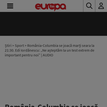
ACASĂ
ȘTIRI
RADIO
Știri
>
Sport
> România-Columbia se joacă marți seara la
21:30. Edi Iordănescu: „Ne așteptăm la un test extrem de
important pentru noi” | AUDIO
CONCURSURI
PODCAST
ASCULTĂ
LIVE