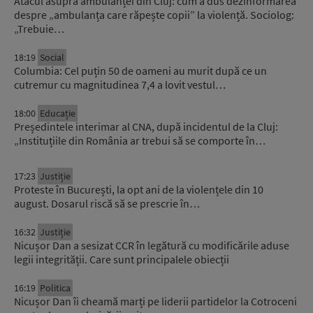
Atacul asupra ambulanței din Cluj: cum a dus dezinformarea
despre „ambulanța care răpește copii” la violență. Sociolog:
„Trebuie…
18:19
Social
Columbia: Cel puțin 50 de oameni au murit după ce un
cutremur cu magnitudinea 7,4 a lovit vestul…
18:00
Educație
Președintele interimar al CNA, după incidentul de la Cluj:
„Instituțiile din România ar trebui să se comporte în…
17:23
Justiție
Proteste în București, la opt ani de la violențele din 10
august. Dosarul riscă să se prescrie în…
16:32
Justiție
Nicușor Dan a sesizat CCR în legătură cu modificările aduse
legii integrității. Care sunt principalele obiecții
16:19
Politica
Nicușor Dan îi cheamă marți pe liderii partidelor la Cotroceni