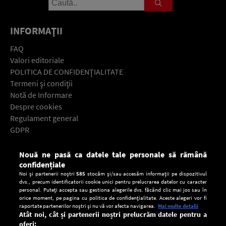
INFORMAŢII
FAQ
Valori editoriale
POLITICA DE CONFIDENŢIALITATE
Termeni şi condiţii
Notă de Informare
Despre cookies
Regulament general
GDPR
Contact
Nouă ne pasă ca datele tale personale să rămână
Descarcă gratuit aplicaţia Europa FM pentru smartphone:
confidențiale
Noi și partenerii noștri
585
stocăm și/sau accesăm informații pe dispozitivul
dvs., precum identificatorii cookie unici pentru prelucrarea datelor cu caracter
personal. Puteți accepta sau gestiona alegerile dvs. făcând clic mai jos sau în
orice moment, pe pagina cu politica de confidențialitate. Aceste alegeri vor fi
raportate partenerilor noștri și nu vă vor afecta navigarea.
Mai multe detalii
Atât noi, cât și partenerii noștri prelucrăm datele pentru a
oferi: