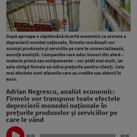
După aproape o săptămână incertă economic ca urmare a
deprecierii mondei naționale, firmele românești vor
scumpi produsele și serviciile pe care le comercializează,
anunță analiștii. Companiile care aduc bunuri din afară –
materie primă sau echipamente – vor plăti mai mult, iar
asta obligă firmele să ridice prețurile pentru clienți. Cele
mai afectate sunt afacerile care au credite sau datorii în
euro.
Adrian Negrescu, analist economic:
Firmele vor transpune toate efectele
deprecierii monedei naționale în
prețurile produselor și serviciilor pe
care le vând
Audio
Player
00:00
00:00