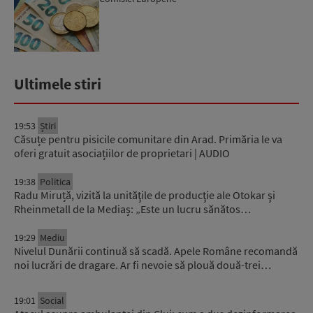
Ultimele stiri
19:53
Știri
Căsuțe pentru pisicile comunitare din Arad. Primăria le va
oferi gratuit asociațiilor de proprietari | AUDIO
19:38
Politica
Radu Miruță, vizită la unităţile de producţie ale Otokar şi
Rheinmetall de la Mediaș: „Este un lucru sănătos…
19:29
Mediu
Nivelul Dunării continuă să scadă. Apele Române recomandă
noi lucrări de dragare. Ar fi nevoie să plouă două-trei…
19:01
Social