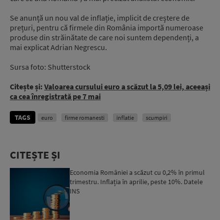
Se anunță un nou val de inflație, implicit de creștere de
prețuri, pentru că firmele din România importă numeroase
produse din străinătate de care noi suntem dependenți, a
mai explicat Adrian Negrescu.
Sursa foto: Shutterstock
Citește și:
Valoarea cursului euro a scăzut la 5,09 lei, aceeași
ca cea înregistrată pe 7 mai
TAGS
euro
firme romanesti
inflatie
scumpiri
CITEȘTE ȘI
Economia României a scăzut cu 0,2% în primul
trimestru. Inflația în aprilie, peste 10%. Datele
INS