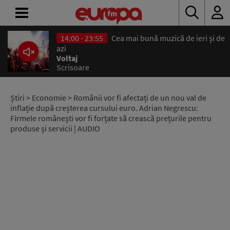
14:00 - 23:55
Cea mai bună muzică de ieri și de
ACASĂ
azi
Voltaj
Scrisoare
ȘTIRI
RADIO
Știri
>
Economie
> Românii vor fi afectați de un nou val de
inflație după creșterea cursului euro. Adrian Negrescu:
Firmele românești vor fi forțate să crească prețurile pentru
CONCURSURI
produse și servicii | AUDIO
PODCAST
ASCULTĂ
LIVE