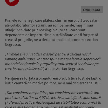
EMBED CODE
Firmele românești care plătesc chirii în euro, plătesc salarii
ale colaboratorilor străini, au echipamente, mașini sau
utilaje închiriate prin leasing în euro sau care sunt
dependente de importurile din străinătate vor fi forțate să
crească prețurile, ne-a declarat analistul economic Adrian
Negrescu:
„Firmele și-au luat deja măsuri pentru a calcula riscul
valutar, altfel spus, vor transpune toate efectele deprecierii
monedei naționale în prețurile produselor și serviciilor pe
care le comercializează”,
a spus Adrian Negrescu.
Menținerea forțată a pragului euro sub 5 lei a fost, de fapt, o
iluzie cauzată de motive politice, ne-a mai declarat analistul:
„Din considerente politice, din considerente electorale am
ținut cursul strâns la 4,97 de lei, dezavantajând exportatorii
și oferind practic o iluzie legată de stabilitatea economică în
care se află România”,
a mai precizat analistul economic.