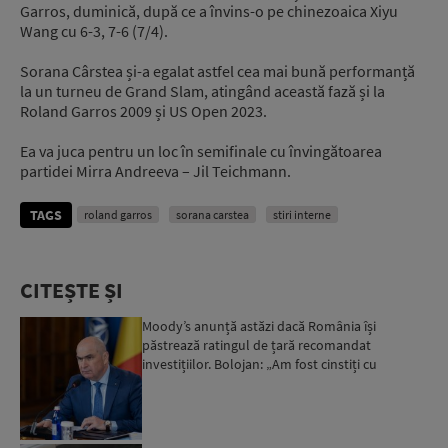
Garros, duminică, după ce a învins-o pe chinezoaica Xiyu
Wang cu 6-3, 7-6 (7/4).
Sorana Cârstea și-a egalat astfel cea mai bună performanță
la un turneu de Grand Slam, atingând această fază și la
Roland Garros 2009 și US Open 2023.
Ea va juca pentru un loc în semifinale cu învingătoarea
partidei Mirra Andreeva – Jil Teichmann.
TAGS
roland garros
sorana carstea
stiri interne
CITEȘTE ȘI
Moody’s anunță astăzi dacă România își
păstrează ratingul de țară recomandat
investițiilor. Bolojan: „Am fost cinstiți cu
românii. Am muncit din greu”...