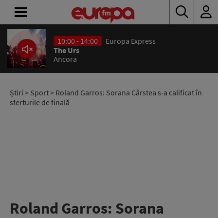
10:00 - 14:00
Europa Express
ACASĂ
The Urs
Ancora
ȘTIRI
RADIO
Știri
>
Sport
> Roland Garros: Sorana Cârstea s-a calificat în
sferturile de finală
CONCURSURI
PODCAST
ASCULTĂ
LIVE
Roland Garros: Sorana