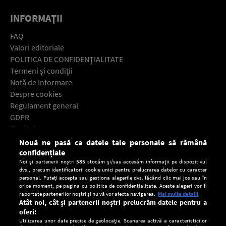
INFORMAŢII
FAQ
Valori editoriale
POLITICA DE CONFIDENŢIALITATE
Termeni şi condiţii
Notă de Informare
Despre cookies
Regulament general
GDPR
Contact
Nouă ne pasă ca datele tale personale să rămână
Descarcă gratuit aplicaţia Europa FM pentru smartphone:
confidențiale
Noi și partenerii noștri
585
stocăm și/sau accesăm informații pe dispozitivul
dvs., precum identificatorii cookie unici pentru prelucrarea datelor cu caracter
personal. Puteți accepta sau gestiona alegerile dvs. făcând clic mai jos sau în
orice moment, pe pagina cu politica de confidențialitate. Aceste alegeri vor fi
raportate partenerilor noștri și nu vă vor afecta navigarea.
Mai multe detalii
Atât noi, cât și partenerii noștri prelucrăm datele pentru a
oferi:
Utilizarea unor date precise de geolocație. Scanarea activă a caracteristicilor