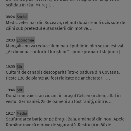
scăldau în râul Mureș |…
08:24
Social
Medic veterinar din Suceava, reținut după ce ar fi ucis sute de
câini sub pretextul eutanasierii din motive…
20:03
Economie
Mangalia nu va reduce iluminatul public în plin sezon estival.
„Ar diminua confortul turiștilor”, spune primarul stațiunii |…
19:55
Știri
Cultură de canabis descoperită într-o pădure din Covasna.
Peste 130 de plante au fost ridicate de anchetatori |…
19:46
Știri
Două tramvaie s-au ciocnit în orașul Gelsenkirchen, aflat în
vestul Germaniei. 25 de oameni au fost răniți, dintre…
19:27
Mediu
Scufundarea barjelor pe Brațul Bala, amânată din nou. Apele
Române invocă motive de siguranță. Restricții în 80 de…