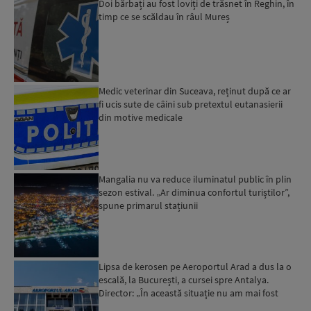
Doi bărbați au fost loviți de trăsnet în Reghin, în
timp ce se scăldau în râul Mureș
Medic veterinar din Suceava, reținut după ce ar
fi ucis sute de câini sub pretextul eutanasierii
din motive medicale
Mangalia nu va reduce iluminatul public în plin
sezon estival. „Ar diminua confortul turiștilor”,
spune primarul stațiunii
Lipsa de kerosen pe Aeroportul Arad a dus la o
escală, la București, a cursei spre Antalya.
Director: „În această situație nu am mai fost
deloc”...