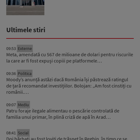
Ultimele stiri
09:53
Externe
Meta, amendată cu 567 de milioane de dolari pentru riscurile
la care ar fi fost expuși copiii pe platformele…
09:36
Politica
Moody’s anunță astăzi dacă România își păstrează ratingul
de țară recomandat investițiilor. Bolojan: „Am fost cinstiți cu
românii.…
09:07
Mediu
Patru foraje ilegale alimentau o pescărie controlată de
familia unui primar, în plină criză de apă în Arad…
08:41
Social
Doi bărbați au fost loviți de trăsnet în Reghin, în timp ce se