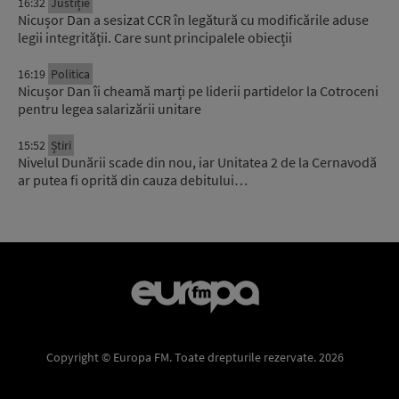
16:32
Justiție
Nicușor Dan a sesizat CCR în legătură cu modificările aduse
legii integrității. Care sunt principalele obiecții
16:19
Politica
Nicușor Dan îi cheamă marți pe liderii partidelor la Cotroceni
pentru legea salarizării unitare
15:52
Știri
Nivelul Dunării scade din nou, iar Unitatea 2 de la Cernavodă
ar putea fi oprită din cauza debitului…
Copyright © Europa FM. Toate drepturile rezervate. 2026