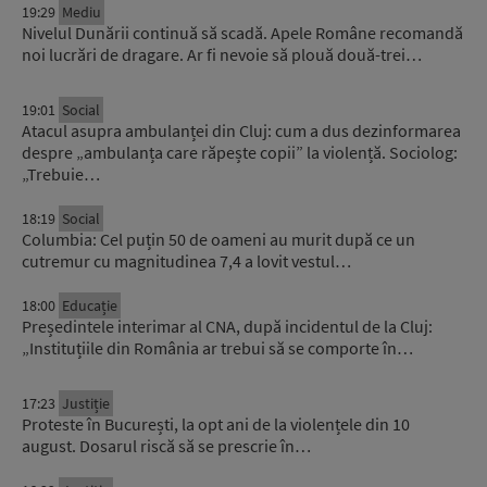
19:29
Mediu
Nivelul Dunării continuă să scadă. Apele Române recomandă
noi lucrări de dragare. Ar fi nevoie să plouă două-trei…
19:01
Social
Atacul asupra ambulanței din Cluj: cum a dus dezinformarea
despre „ambulanța care răpește copii” la violență. Sociolog:
„Trebuie…
18:19
Social
Columbia: Cel puțin 50 de oameni au murit după ce un
cutremur cu magnitudinea 7,4 a lovit vestul…
18:00
Educație
Președintele interimar al CNA, după incidentul de la Cluj:
„Instituțiile din România ar trebui să se comporte în…
17:23
Justiție
Proteste în București, la opt ani de la violențele din 10
august. Dosarul riscă să se prescrie în…