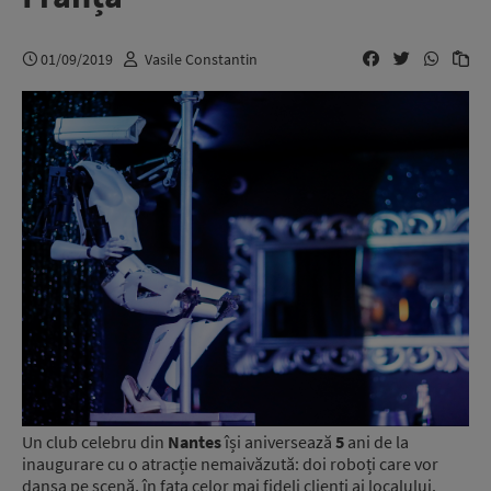
01/09/2019
Vasile Constantin
Un club celebru din
Nantes
își aniversează
5
ani de la
inaugurare cu o atracție nemaivăzută: doi roboți care vor
dansa pe scenă, în fața celor mai fideli clienți ai localului.