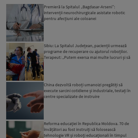
Premieră la Spitalul „Bagdasar-Arseni”:
intervenții neurochirurgicale asistate robotic
pentru afecțiuni ale coloanei
Sibiu: La Spitalul Județean, pacienții urmează
programe de recuperare cu ajutorul roboților.
Terapeut: „Putem exersa mai multe lucruri și să
evaluăm p...
China dezvoltă roboți umanoizi pregătiți să
execute sarcini cotidiene și industriale, testați în
centre specializate de instruire
Reforma educației în Republica Moldova. 70 de
învățători au fost instruiți să folosească
tehnologie VR și roboți educaționali în timpul