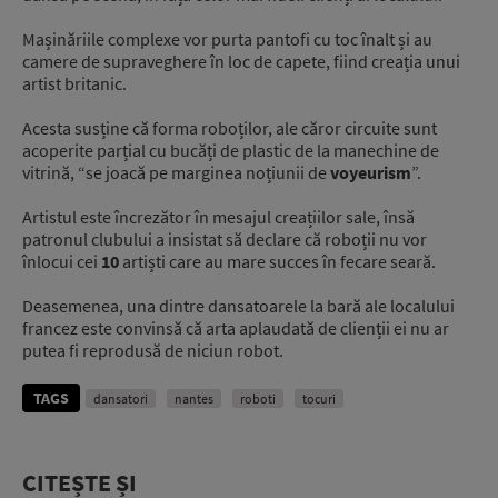
Mașinăriile complexe vor purta pantofi cu toc înalt și au
camere de supraveghere în loc de capete, fiind creația unui
artist britanic.
Acesta susține că forma roboților, ale căror circuite sunt
acoperite parțial cu bucăți de plastic de la manechine de
vitrină, “se joacă pe marginea noțiunii de
voyeurism
”.
Artistul este încrezător în mesajul creațiilor sale, însă
patronul clubului a insistat să declare că roboții nu vor
înlocui cei
10
artiști care au mare succes în fecare seară.
Deasemenea, una dintre dansatoarele la bară ale localului
francez este convinsă că arta aplaudată de clienții ei nu ar
putea fi reprodusă de niciun robot.
TAGS
dansatori
nantes
roboti
tocuri
CITEȘTE ȘI