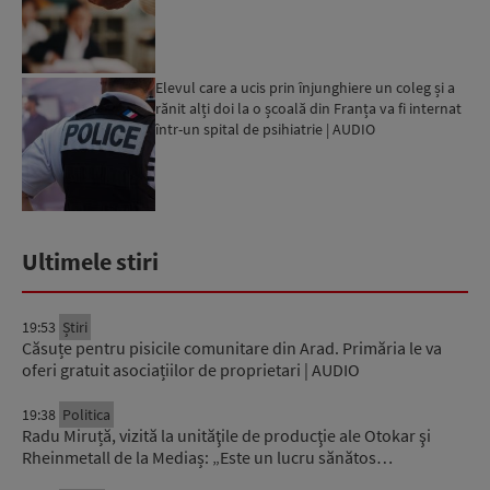
orelor de curs...
Elevul care a ucis prin înjunghiere un coleg și a
rănit alți doi la o școală din Franța va fi internat
într-un spital de psihiatrie | AUDIO
Ultimele stiri
19:53
Știri
Căsuțe pentru pisicile comunitare din Arad. Primăria le va
oferi gratuit asociațiilor de proprietari | AUDIO
19:38
Politica
Radu Miruță, vizită la unităţile de producţie ale Otokar şi
Rheinmetall de la Mediaș: „Este un lucru sănătos…