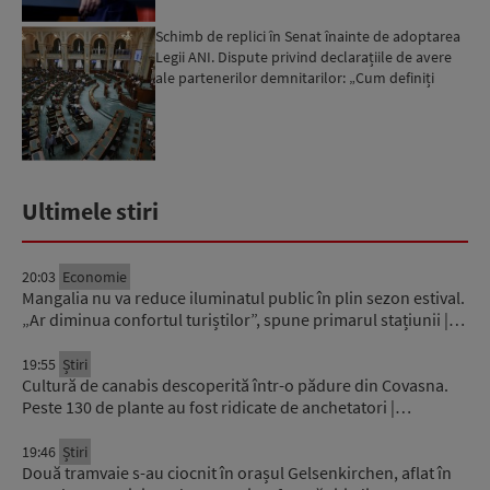
Schimb de replici în Senat înainte de adoptarea
Legii ANI. Dispute privind declarațiile de avere
ale partenerilor demnitarilor: „Cum definiți
amantele...
Ultimele stiri
20:03
Economie
Mangalia nu va reduce iluminatul public în plin sezon estival.
„Ar diminua confortul turiștilor”, spune primarul stațiunii |…
19:55
Știri
Cultură de canabis descoperită într-o pădure din Covasna.
Peste 130 de plante au fost ridicate de anchetatori |…
19:46
Știri
Două tramvaie s-au ciocnit în orașul Gelsenkirchen, aflat în