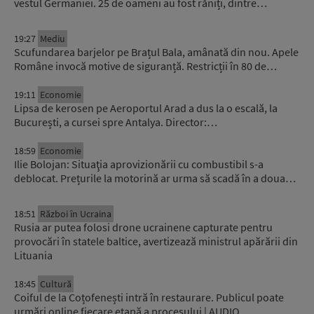
vestul Germaniei. 25 de oameni au fost răniți, dintre…
19:27
Mediu
Scufundarea barjelor pe Brațul Bala, amânată din nou. Apele
Române invocă motive de siguranță. Restricții în 80 de…
19:11
Economie
Lipsa de kerosen pe Aeroportul Arad a dus la o escală, la
București, a cursei spre Antalya. Director:…
18:59
Economie
Ilie Bolojan: Situaţia aprovizionării cu combustibil s-a
deblocat. Prețurile la motorină ar urma să scadă în a doua…
18:51
Război în Ucraina
Rusia ar putea folosi drone ucrainene capturate pentru
provocări în statele baltice, avertizează ministrul apărării din
Lituania
18:45
Cultură
Coiful de la Coțofenești intră în restaurare. Publicul poate
urmări online fiecare etapă a procesului | AUDIO