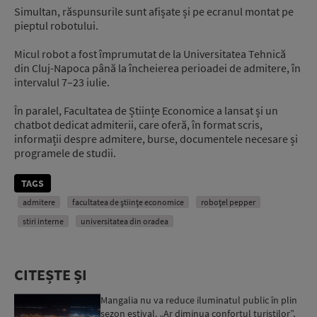
Simultan, răspunsurile sunt afișate și pe ecranul montat pe
pieptul robotului.
Micul robot a fost împrumutat de la Universitatea Tehnică
din Cluj-Napoca până la încheierea perioadei de admitere, în
intervalul 7–23 iulie.
În paralel, Facultatea de Științe Economice a lansat și un
chatbot dedicat admiterii, care oferă, în format scris,
informații despre admitere, burse, documentele necesare și
programele de studii.
TAGS
admitere
facultatea de științe economice
roboțel pepper
stiri interne
universitatea din oradea
CITEȘTE ȘI
Mangalia nu va reduce iluminatul public în plin
sezon estival. „Ar diminua confortul turiștilor”,