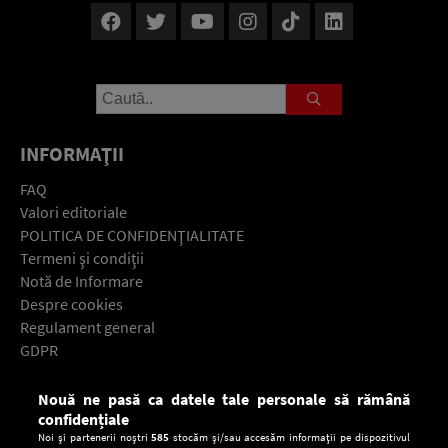
INFORMAŢII
FAQ
Valori editoriale
POLITICA DE CONFIDENŢIALITATE
Termeni şi condiţii
Notă de Informare
Despre cookies
Regulament general
GDPR
Contact
Nouă ne pasă ca datele tale personale să rămână
Descarcă gratuit aplicaţia Europa FM pentru smartphone:
confidențiale
Noi și partenerii noștri
585
stocăm și/sau accesăm informații pe dispozitivul