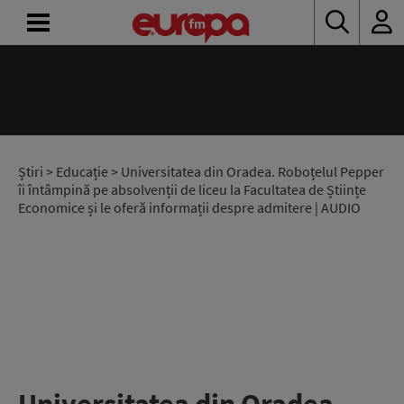
ACASĂ
ȘTIRI
RADIO
Știri
>
Educație
> Universitatea din Oradea. Roboțelul Pepper
îi întâmpină pe absolvenții de liceu la Facultatea de Științe
Economice și le oferă informații despre admitere | AUDIO
CONCURSURI
PODCAST
ASCULTĂ
LIVE