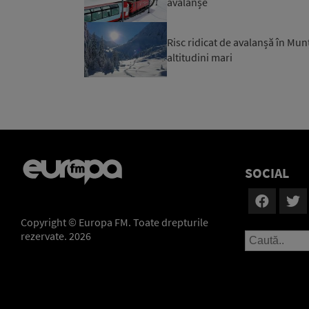
avalanșe
Risc ridicat de avalanșă în Munț
altitudini mari
SOCIAL
Copyright © Europa FM. Toate drepturile
rezervate. 2026