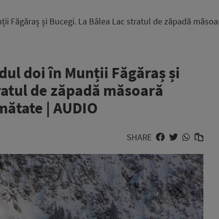
nții Făgăraș și Bucegi. La Bâlea Lac stratul de zăpadă măso
dul doi în Munții Făgăraș și
tratul de zăpadă măsoară
mătate | AUDIO
SHARE