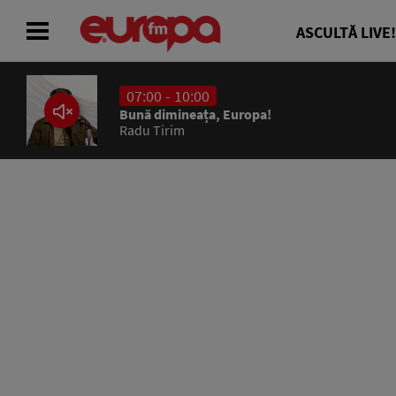
ASCULTĂ LIVE!
07:00 - 10:00
ACASĂ
Bună dimineața, Europa!
Radu Tirim
ȘTIRI
RADIO
CONCURSURI
PODCAST
ASCULTĂ LIVE