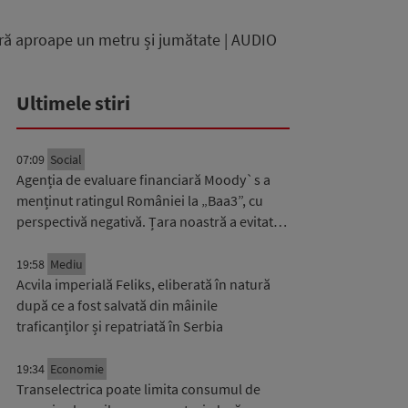
ară aproape un metru și jumătate | AUDIO
Ultimele stiri
07:09
Social
Agenția de evaluare financiară Moody`s a
menținut ratingul României la „Baa3”, cu
perspectivă negativă. Țara noastră a evitat…
19:58
Mediu
Acvila imperială Feliks, eliberată în natură
după ce a fost salvată din mâinile
traficanților și repatriată în Serbia
19:34
Economie
Transelectrica poate limita consumul de