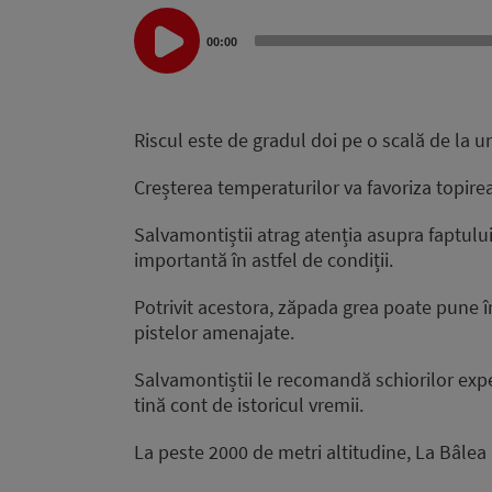
Audio
Player
00:00
Riscul este de gradul doi pe o scală de la un
Creșterea temperaturilor va favoriza topirea
Salvamontiștii atrag atenția asupra faptulu
importantă în astfel de condiții.
Potrivit acestora, zăpada grea poate pune în
pistelor amenajate.
Salvamontiștii le recomandă schiorilor exp
tină cont de istoricul vremii.
La peste 2000 de metri altitudine, La Bâle