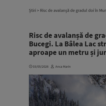
Știri
> Risc de avalanșă de gradul doi în Mu
Risc de avalanșă de gra
Bucegi. La Bâlea Lac s
aproape un metru și ju
03/05/2026
Anca Marin