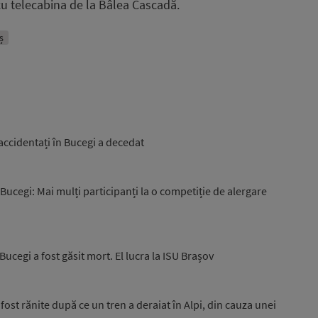
cu telecabina de la Bâlea Cascadă.
ș
 accidentați în Bucegi a decedat
Bucegi: Mai mulți participanți la o competiție de alergare
ucegi a fost găsit mort. El lucra la ISU Brașov
fost rănite după ce un tren a deraiat în Alpi, din cauza unei