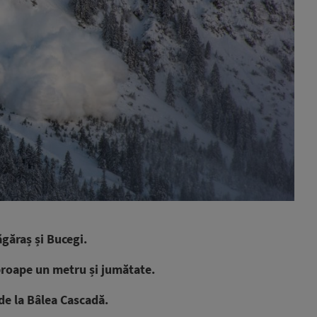
ăgăraș și Bucegi.
proape un metru și jumătate.
 de la Bâlea Cascadă.