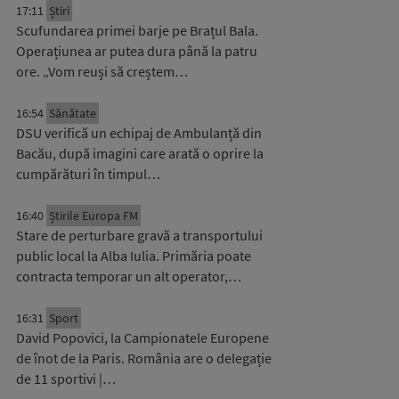
17:11
Știri
Scufundarea primei barje pe Brațul Bala.
Operațiunea ar putea dura până la patru
ore. „Vom reuși să creștem…
16:54
Sănătate
DSU verifică un echipaj de Ambulanță din
Bacău, după imagini care arată o oprire la
cumpărături în timpul…
16:40
Știrile Europa FM
Stare de perturbare gravă a transportului
public local la Alba Iulia. Primăria poate
contracta temporar un alt operator,…
16:31
Sport
David Popovici, la Campionatele Europene
de înot de la Paris. România are o delegație
de 11 sportivi |…