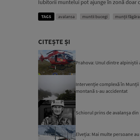
Iubitorii muntelui pot ajunge în zonă doar 
TAGS
avalansa
muntii bucegi
munții făgăra
CITEȘTE ȘI
Prahova: Unul dintre alpiniștii
Intervenție complexă în Munții 
montană s-au accidentat
Schiorul prins de avalanșa din B
Elveția: Mai multe persoane au 