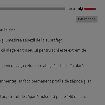
Use
00:00
Up/Down
Arrow
EMBED CODE
keys
to
u la cinci.
increase
or
 și umezirea zăpezii de la suprafață.
decrease
volume.
i că alegerea traseului pentru schi este extrem de
 pericol viața celor care aleg să schieze în afară
erimentați să facă permanent profile de zăpadă și să
a Lac, stratul de zăpadă măsoară peste 140 de cm.