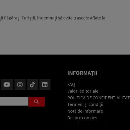
ii Făgăraș. Turiștii, îndemnați să evite traseele aflate la
INFORMAŢII
FAQ
Valori editoriale
POLITICA DE CONFIDENŢIALITAT
Termeni şi condiţii
Notă de Informare
Despre cookies
Regulament general