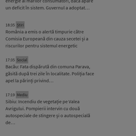
energie al marilor consumatori, dacă apare
un deficit în sistem. Guvernul a adoptat…
18:35
Știri
România a emis o alertă timpurie către
Comisia Europeană din cauza secetei și a
riscurilor pentru sistemul energetic
17:35
Social
Bacău: Fata dispărută din comuna Parava,
găsită după trei zile în localitate. Poliția face
apel la părinți privind…
17:19
Mediu
Sibiu: Incendiu de vegetație pe Valea
Avrigului. Pompierii intervin cu două
autospeciale de stingere și o autospecială
de…