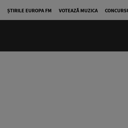
ȘTIRILE EUROPA FM
VOTEAZĂ MUZICA
CONCURS
10:00 - 14
Europa Exp
Sorin Nicul