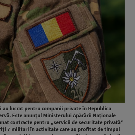
 au lucrat pentru companii private în Republica
rvă. Este anunțul Ministerului Apărării Naționale
emnat contracte pentru „servicii de securitate privată”
ți 7 militari în activitate care au profitat de timpul