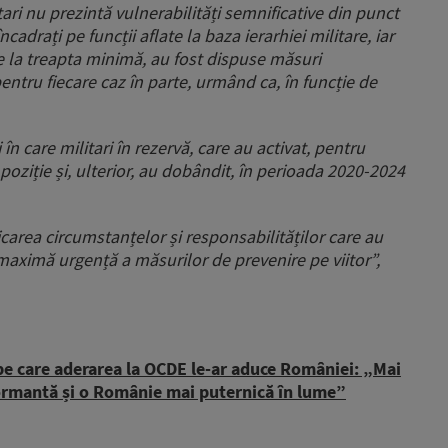
tari nu prezintă vulnerabilități semnificative din punct
încadrați pe funcții aflate la baza ierarhiei militare, iar
ste la treapta minimă, au fost dispuse măsuri
entru fiecare caz în parte, urmând ca, în funcție de
în care militari în rezervă, care au activat, pentru
poziție și, ulterior, au dobândit, în perioada 2020-2024
icarea circumstanțelor și responsabilităților care au
 maximă urgență a măsurilor de prevenire pe viitor”,
 pe care aderarea la OCDE le-ar aduce României: „Mai
formantă și o Românie mai puternică în lume”