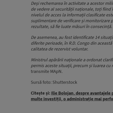
Deși rechemarea în activitate a acestor mili
de vedere al securității naționale, toți fiind 
nivelul de acces la informații clasificate e
suplimentare de verificare și monitorizare p
rezultate, să fie luate măsuri în consecință.
De asemenea, au fost identificate 14 situații 
diferite perioade, în R.D. Congo din această 
calitatea de rezervist voluntar.
Ministrul apărării naționale a ordonat clarif
permis aceste situații, precum și luarea cu
transmite MApN.
Sursă foto: Shutterstock
Citește și:
Ilie Bolojan, despre avantajele
multe investiții, o administrație mai per