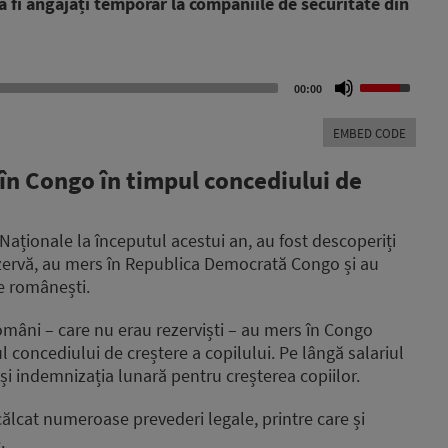
a fi angajați temporar la companiile de securitate din
Use
00:00
Up/Down
Arrow
EMBED CODE
keys
to
în Congo în timpul concediului de
increase
or
decrease
i Naționale la începutul acestui an, au fost descoperiți
volume.
rezervă, au mers în Republica Democrată Congo și au
e românești.
 români – care nu erau rezerviști – au mers în Congo
l concediului de creștere a copilului. Pe lângă salariul
 și indemnizația lunară pentru creșterea copiilor.
încălcat numeroase prevederi legale, printre care și
.