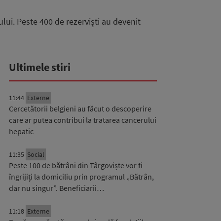
lui. Peste 400 de rezerviști au devenit
Ultimele stiri
11:44
Externe
Cercetătorii belgieni au făcut o descoperire
care ar putea contribui la tratarea cancerului
hepatic
11:35
Social
Peste 100 de bătrâni din Târgoviște vor fi
îngrijiți la domiciliu prin programul „Bătrân,
dar nu singur”. Beneficiarii…
11:18
Externe