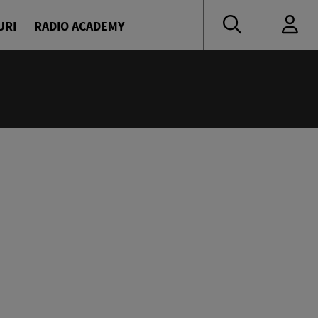
URI
RADIO ACADEMY
:00
ress
escu