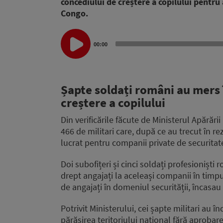
concediului de creștere a copilului pentru 
Congo.
Audio
00:00
Player
Șapte soldați români au mers 
creștere a copilului
Din verificările făcute de Ministerul Apărări
466 de militari care, după ce au trecut în 
lucrat pentru companii private de securitat
Doi subofițeri și cinci soldați profesioniști
drept angajați la aceleași companii în timpu
de angajați în domeniul securității, încasau
Potrivit Ministerului, cei șapte militari au 
părăsirea teritoriului național fără aprobare