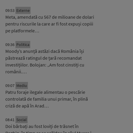
09:53
Externe
Meta, amendată cu 567 de milioane de dolari
pentru riscurile la care ar fi fost expuși copiii
pe platformele…
09:36
Politica
Moody’s anunță astăzi dacă România își
păstrează ratingul de țară recomandat
investițiilor. Bolojan: „Am fost cinstiți cu
românii.…
09:07
Mediu
Patru foraje ilegale alimentau o pescărie
controlată de familia unui primar, în plină
criză de apă în Arad…
08:41
Social
Doi bărbați au fost loviți de trăsnet în