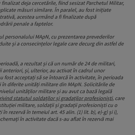
finalizat deja cercetările, fiind sesizat Parchetul Militar,
plicate măsuri similare. În paralel, au fost inițiate
trativă, acestea urmând a fi finalizate după
rării penale a faptelor.
velul personalului MApN, cu prezentarea prevederilor
duite și a consecințelor legale care decurg din astfel de
perioadă, a rezultat și că un număr de 24 de militari,
 anteriori, și, ulterior, au activat în cadrul unor
 fost acceptați să se întoarcă în activitate, în perioada
în diferite unități militare din MApN. Solicitările de
ivelul unităților militare și au avut ca bază legală
ivind statutul soldaților și gradaților profesioniști
, care
tituției militare, soldații și gradații profesioniști cu o
n rezervă în temeiul art. 45 alin. (1) lit. b), e)-g) și i),
echemați în activitate dacă s-au aflat în rezervă mai