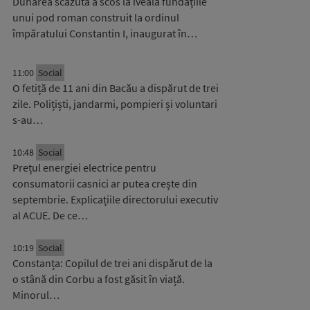
Dunărea scăzută a scos la iveală fundațiile
unui pod roman construit la ordinul
împăratului Constantin I, inaugurat în…
11:00
Social
O fetiță de 11 ani din Bacău a dispărut de trei
zile. Polițiști, jandarmi, pompieri și voluntari
s-au…
10:48
Social
Prețul energiei electrice pentru
consumatorii casnici ar putea crește din
septembrie. Explicațiile directorului executiv
al ACUE. De ce…
10:19
Social
Constanța: Copilul de trei ani dispărut de la
o stână din Corbu a fost găsit în viață.
Minorul…