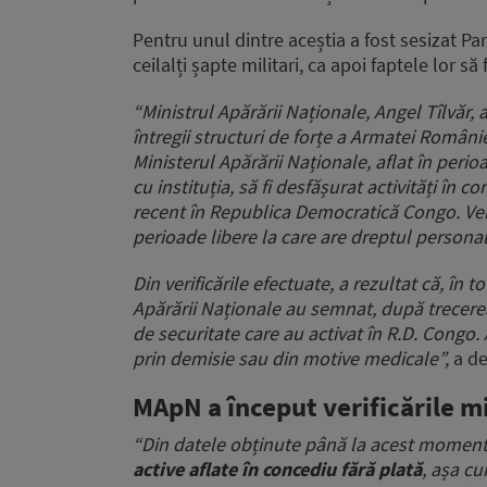
Pentru unul dintre aceștia a fost sesizat Pa
ceilalți șapte militari, ca apoi faptele lor să
“Ministrul Apărării Naționale, Angel Tîlvăr, a 
întregii structuri de forțe a Armatei României
Ministerul Apărării Naționale, aflat în per
cu instituția, să fi desfășurat activități în 
recent în Republica Democratică Congo. Veri
perioade libere la care are dreptul person
Din verificările efectuate, a rezultat că, în t
Apărării Naționale au semnat, după trecerea
de securitate care au activat în R.D. Congo. A
prin demisie sau din motive medicale”,
a d
MApN a început verificările mil
“Din datele obținute până la acest momen
active aflate în concediu fără plată
, așa cu