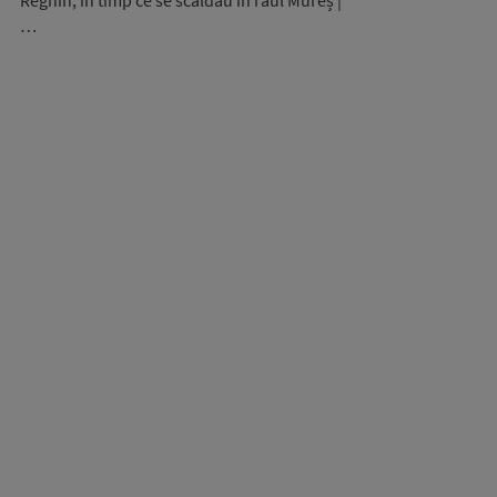
Reghin, în timp ce se scăldau în râul Mureș |
…