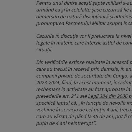
Pentru unul dintre acești șapte militari s-au 
urmând ca și în celelalte șase cazuri să fie a
demersuri de natură disciplinară și adminis
pronunțarea Parchetului Militar asupra încad
Cazurile în discuție vor fi prelucrate la ni
legale în materie care interzic astfel de con
situații.
Din verificările extinse realizate în această 
care au trecut în rezervă prin demisie, în anii
companii private de securitate din Congo, au
2023-2024, fiind, la acest moment, încadrați 
rechemare în activitate au fost aprobate la n
prevederile art. 2^1 ale
Legii 384 din 2006 pr
specifică faptul că, „în funcție de nevoile ins
vechime în serviciu de cel puțin 4 ani, trecuți î
care au vârsta de până la 45 de ani, pot fi r
puțin de 4 ani neîntrerupt”.