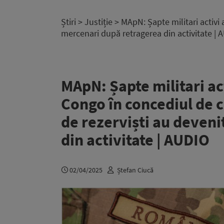
Știri
>
Justiție
> MApN: Șapte militari activi 
mercenari după retragerea din activitate |
MApN: Șapte militari ac
Congo în concediul de c
de rezerviști au deven
din activitate | AUDIO
02/04/2025
Ștefan Ciucă