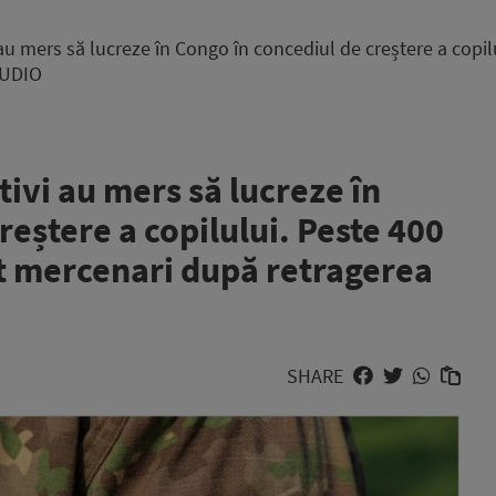
au mers să lucreze în Congo în concediul de creștere a copilu
 AUDIO
tivi au mers să lucreze în
reștere a copilului. Peste 400
it mercenari după retragerea
SHARE