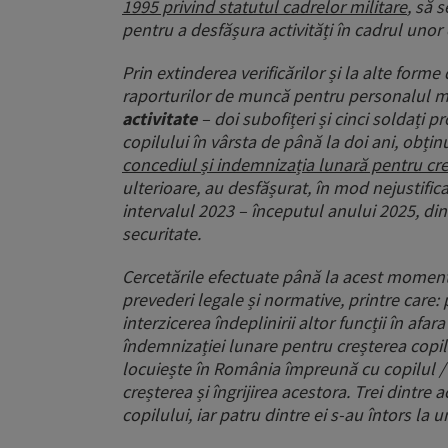
1995 privind statutul cadrelor militare
, să 
pentru a desfășura activități în cadrul unor
Prin extinderea verificărilor și la alte fo
raporturilor de muncă pentru personalul milit
activitate
– doi subofițeri și cinci soldați p
copilului în vârsta de până la doi ani, obți
concediul și indemnizația lunară pentru cre
ulterioare, au desfășurat, în mod nejustificat
intervalul 2023 – începutul anului 2025, di
securitate.
Cercetările efectuate până la acest moment 
prevederi legale și normative, printre care: 
interzicerea îndeplinirii altor funcții în afar
îndemnizației lunare pentru creșterea copilul
locuiește în România împreună cu copilul / c
creșterea și îngrijirea acestora. Trei dintre 
copilului, iar patru dintre ei s-au întors la un