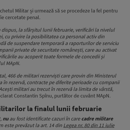
rchetul Militar și urmează să se procedeze la fel pentru
 fie cercetate penal.
dispus, la sfârșitul lunii februarie, verificări la nivelul
, cu privire la posibilitatea ca personal activ din
ioadă de suspendare temporară a raporturilor de serviciu
companii private de securitate românești, care au activat
ficările au acoperit toate formele de concedii și
alul MApN.
otal, 466 de militari rezerviști care provin din Ministerul
 în rezervă, contracte pe diferite perioade cu companii
cești militari au trecut în rezervă la limita de vârstă,
eclarat Constantin Spînu, purtător de cuvânt MApN.
itarilor la finalul lunii februarie
t,
nu
au fost identificate cazuri în care
cadre militare
m este prevăzut la art. 14 din
Legea nr. 80 din 11 iulie