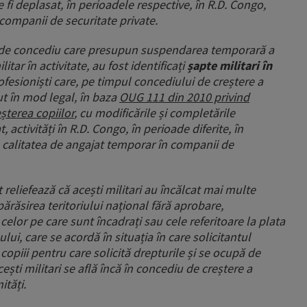
se fi deplasat, în perioadele respective, în R.D. Congo,
 companii de securitate private.
rme de concediu care presupun suspendarea temporară a
ar în activitate, au fost identificați
șapte militari în
rofesioniști care, pe timpul concediului de creștere a
nut în mod legal, în baza
OUG 111 din 2010 privind
șterea copiilor
, cu modificările și completările
, activități în R.D. Congo, în perioade diferite, în
n calitatea de angajat temporar în companii de
reliefează că acești militari au încălcat mai multe
părăsirea teritoriului național fără aprobare,
a celor pe care sunt încadrați sau cele referitoare la plata
ui, care se acordă în situația în care solicitantul
opiii pentru care solicită drepturile și se ocupă de
acești militari se află încă în concediu de creștere a
ități.